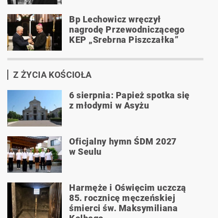
Bp Lechowicz wręczył
nagrodę Przewodniczącego
KEP „Srebrna Piszczałka”
Z ŻYCIA KOŚCIOŁA
6 sierpnia: Papież spotka się
z młodymi w Asyżu
Oficjalny hymn ŚDM 2027
w Seulu
Harmęże i Oświęcim uczczą
85. rocznicę męczeńskiej
śmierci św. Maksymiliana