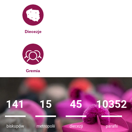
Diecezje
Gremia
141
15
45
10352
biskupów
metropolii
diecezji
parafii