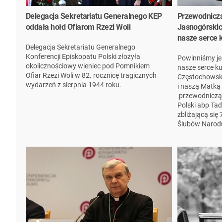
Delegacja Sekretariatu Generalnego KEP
Przewodniczą
oddała hołd Ofiarom Rzezi Woli
Jasnogórskic
nasze serce 
Delegacja Sekretariatu Generalnego
Konferencji Episkopatu Polski złożyła
Powinniśmy je
okolicznościowy wieniec pod Pomnikiem
nasze serce ku
Ofiar Rzezi Woli w 82. rocznicę tragicznych
Częstochowskie
wydarzeń z sierpnia 1944 roku.
i naszą Matką
przewodnicząc
Polski abp Ta
zbliżającą się
Ślubów Narodu