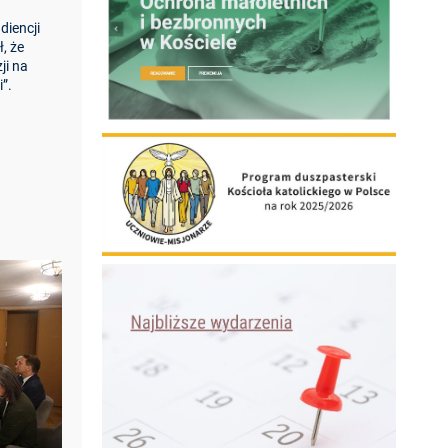
diencji
, że
ji na
”.