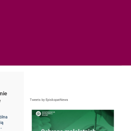
nie
ę
Tweets by EpiskopatNews
pólna
ią
-