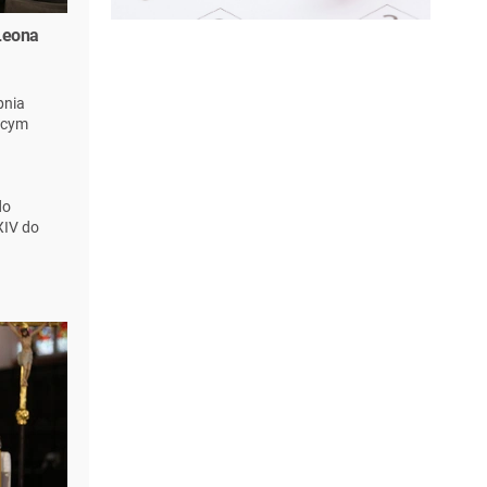
Leona
pnia
ącym
do
XIV do