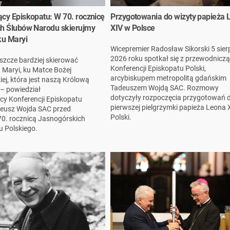
cy Episkopatu: W 70. rocznicę
Przygotowania do wizyty papieża 
h Ślubów Narodu skierujmy
XIV w Polsce
ku Maryi
Wicepremier Radosław Sikorski 5 sier
2026 roku spotkał się z przewodnicz
szcze bardziej skierować
Konferencji Episkopatu Polski,
 Maryi, ku Matce Bożej
arcybiskupem metropolitą gdańskim
j, która jest naszą Królową
Tadeuszem Wojdą SAC. Rozmowy
 – powiedział
dotyczyły rozpoczęcia przygotowań 
y Konferencji Episkopatu
pierwszej pielgrzymki papieża Leona 
deusz Wojda SAC przed
Polski.
 70. rocznicą Jasnogórskich
 Polskiego.