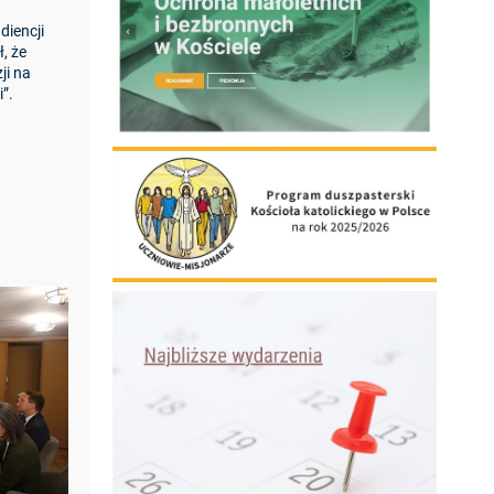
diencji
, że
ji na
”.