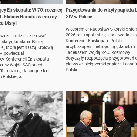
cy Episkopatu: W 70. rocznicę
Przygotowania do wizyty papieża 
h Ślubów Narodu skierujmy
XIV w Polsce
ku Maryi
Wicepremier Radosław Sikorski 5 sier
2026 roku spotkał się z przewodnicz
szcze bardziej skierować
Konferencji Episkopatu Polski,
 Maryi, ku Matce Bożej
arcybiskupem metropolitą gdańskim
j, która jest naszą Królową
Tadeuszem Wojdą SAC. Rozmowy
 – powiedział
dotyczyły rozpoczęcia przygotowań 
y Konferencji Episkopatu
pierwszej pielgrzymki papieża Leona 
deusz Wojda SAC przed
Polski.
 70. rocznicą Jasnogórskich
 Polskiego.