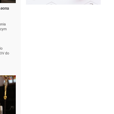
Leona
pnia
ącym
do
XIV do