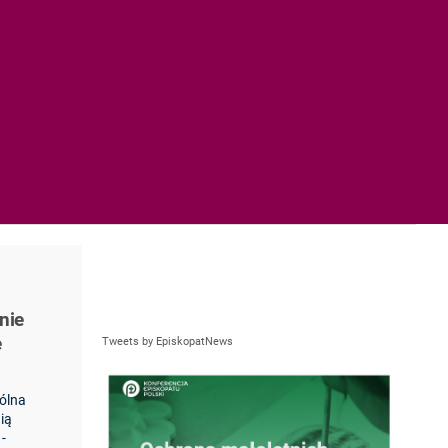
nie
ę
Tweets by EpiskopatNews
pólna
ią
-