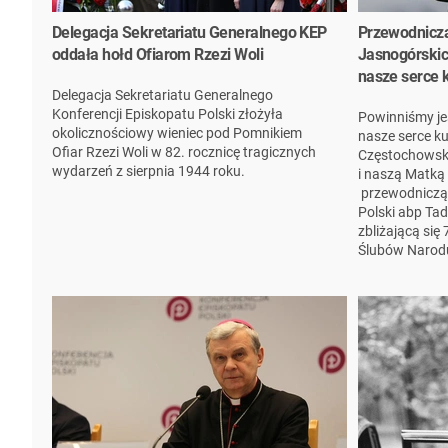
Delegacja Sekretariatu Generalnego KEP
Przewodniczą
oddała hołd Ofiarom Rzezi Woli
Jasnogórskic
nasze serce 
Delegacja Sekretariatu Generalnego
Konferencji Episkopatu Polski złożyła
Powinniśmy je
okolicznościowy wieniec pod Pomnikiem
nasze serce ku
Ofiar Rzezi Woli w 82. rocznicę tragicznych
Częstochowskie
wydarzeń z sierpnia 1944 roku.
i naszą Matką
przewodnicząc
Polski abp Ta
zbliżającą się
Ślubów Narodu