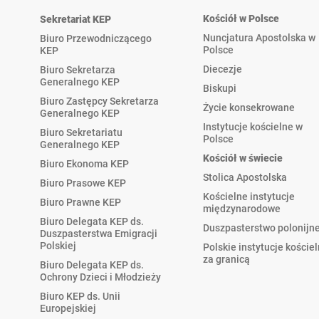
Kościół w Polsce
Sekretariat KEP
Nuncjatura Apostolska w
Biuro Przewodniczącego
Polsce
KEP
Diecezje
Biuro Sekretarza
Generalnego KEP
Biskupi
Biuro Zastępcy Sekretarza
Życie konsekrowane
Generalnego KEP
Instytucje kościelne w
Biuro Sekretariatu
Polsce
Generalnego KEP
Kościół w świecie
Biuro Ekonoma KEP
Stolica Apostolska
Biuro Prasowe KEP
Kościelne instytucje
Biuro Prawne KEP
międzynarodowe
Biuro Delegata KEP ds.
Duszpasterstwo polonijn
Duszpasterstwa Emigracji
Polskiej
Polskie instytucje koście
za granicą
Biuro Delegata KEP ds.
Ochrony Dzieci i Młodzieży
Biuro KEP ds. Unii
Europejskiej