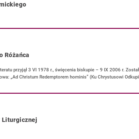
emickiego
go Różańca
teratu przyjął 3 VI 1978 r., święcenia biskupie – 9 IX 2006 r. Zost
słowa: „Ad Christum Redemptorem hominis” (Ku Chrystusowi Odkupi
 Liturgicznej