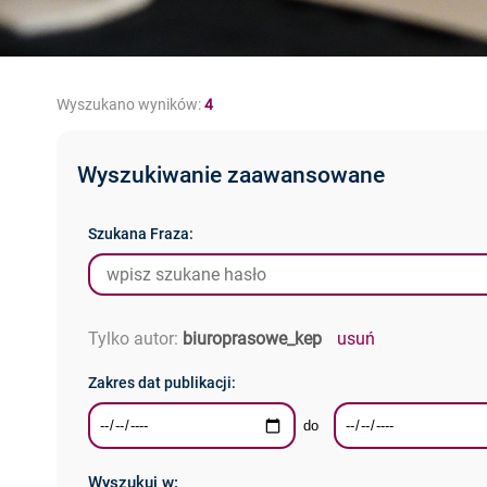
Wyszukano wyników:
4
Szukana Fraza:
Tylko autor:
biuroprasowe_kep
usuń
wyszukuj w: