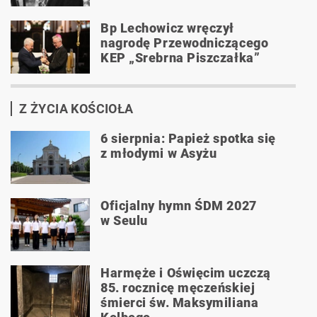
Bp Lechowicz wręczył
nagrodę Przewodniczącego
KEP „Srebrna Piszczałka”
Z ŻYCIA KOŚCIOŁA
6 sierpnia: Papież spotka się
z młodymi w Asyżu
Oficjalny hymn ŚDM 2027
w Seulu
Harmęże i Oświęcim uczczą
85. rocznicę męczeńskiej
śmierci św. Maksymiliana