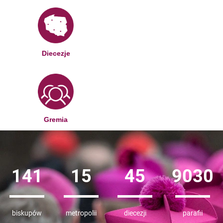
Diecezje
Gremia
141
15
45
10352
biskupów
metropolii
diecezji
parafii