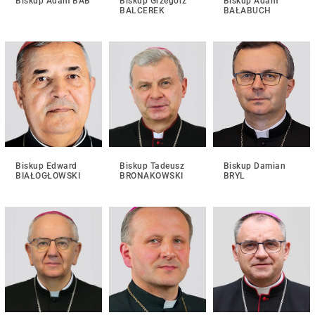
Biskup Adam BAB
Biskup Grzegorz
Biskup Adam
BALCEREK
BAŁABUCH
Biskup Edward
Biskup Tadeusz
Biskup Damian
BIAŁOGŁOWSKI
BRONAKOWSKI
BRYL