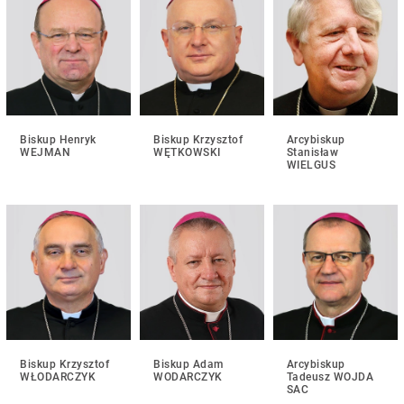
Biskup Henryk
Biskup Krzysztof
Arcybiskup
WEJMAN
WĘTKOWSKI
Stanisław
WIELGUS
Biskup Krzysztof
Biskup Adam
Arcybiskup
WŁODARCZYK
WODARCZYK
Tadeusz WOJDA
SAC