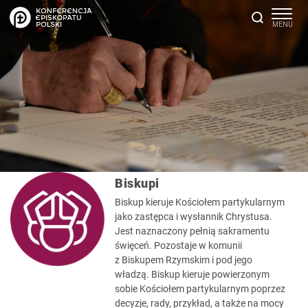
Biskupi
Biskup kieruje Kościołem partykularnym
jako zastępca i wysłannik Chrystusa.
Jest naznaczony pełnią sakramentu
święceń. Pozostaje w komunii
z Biskupem Rzymskim i pod jego
władzą. Biskup kieruje powierzonym
sobie Kościołem partykularnym poprzez
decyzje, rady, przykład, a także na mocy