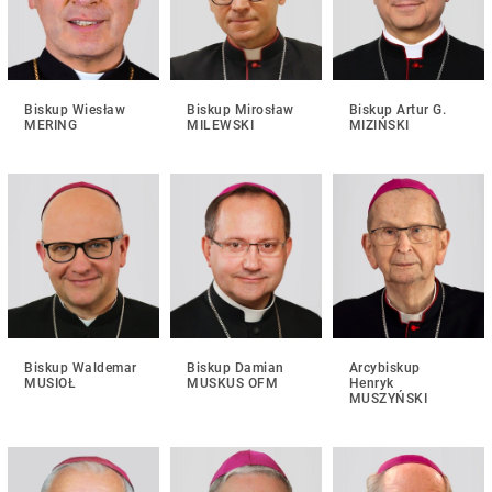
Biskup Wiesław
Biskup Mirosław
Biskup Artur G.
MERING
MILEWSKI
MIZIŃSKI
Biskup Waldemar
Biskup Damian
Arcybiskup
MUSIOŁ
MUSKUS OFM
Henryk
MUSZYŃSKI