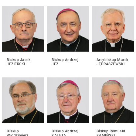
Biskup Jacek
Biskup Andrzej
Arcybiskup Marek
JEZIERSKI
JEŻ
JĘDRASZEWSKI
Biskup
Biskup Andrzej
Biskup Romuald
Włodzimierz
KALETA
KAMIŃSKI