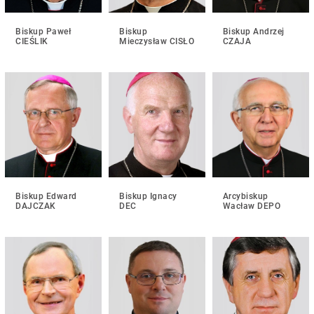
Biskup Paweł
Biskup
Biskup Andrzej
CIEŚLIK
Mieczysław CISŁO
CZAJA
Biskup Edward
Biskup Ignacy
Arcybiskup
DAJCZAK
DEC
Wacław DEPO