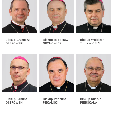
Biskup Grzegorz
Biskup Radosław
Biskup Wojciech
OLSZOWSKI
ORCHOWICZ
Tomasz OSIAL
Biskup Janusz
Biskup Ireneusz
Biskup Rudolf
OSTROWSKI
PĘKALSKI
PIERSKAŁA