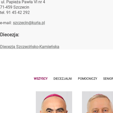
ul. Papieża Pawła VI nr 4
71-459 Szczecin
tel. 91 45 42 292
e-mail:
szczecin@kuria.pl
Diecezja:
Diecezja Szczecińsko-Kamieńska
WSZYSCY
DIECEZJALNI
POMOCNICZY
SENIO