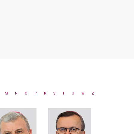
M
N
O
P
R
S
T
U
W
Z