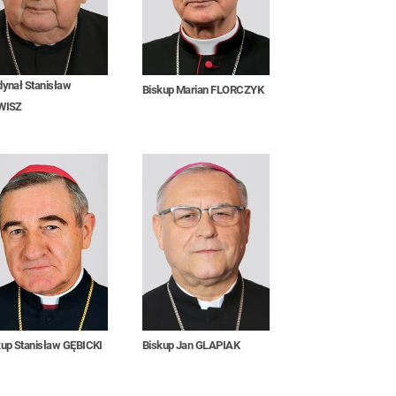
dynał Stanisław
Biskup Marian FLORCZYK
WISZ
kup Stanisław GĘBICKI
Biskup Jan GLAPIAK