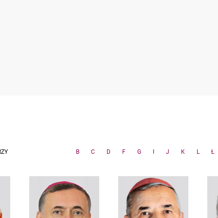
RZY
B
C
D
F
G
I
J
K
L
Ł