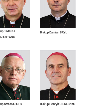
kup Tadeusz
Biskup Damian BRYL
ONAKOWSKI
kup Stefan CICHY
Biskup Henryk CIERESZKO