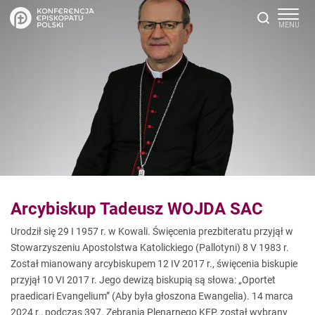
Arcybiskup Tadeusz WOJDA SAC
Urodził się 29 I 1957 r. w Kowali. Święcenia prezbiteratu przyjął w
Stowarzyszeniu Apostolstwa Katolickiego (Pallotyni) 8 V 1983 r.
Został mianowany arcybiskupem 12 IV 2017 r., święcenia biskupie
przyjął 10 VI 2017 r. Jego dewizą biskupią są słowa: „Oportet
praedicari Evangelium” (Aby była głoszona Ewangelia). 14 marca
2024 r., podczas 397. Zebrania Plenarnego KEP, został wybrany