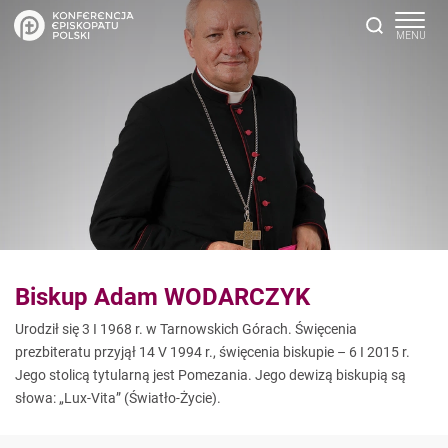
Biskup Adam WODARCZYK
Urodził się 3 I 1968 r. w Tarnowskich Górach. Święcenia
prezbiteratu przyjął 14 V 1994 r., święcenia biskupie – 6 I 2015 r.
Jego stolicą tytularną jest Pomezania. Jego dewizą biskupią są
słowa: „Lux-Vita” (Światło-Życie).