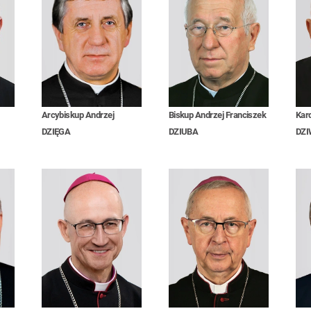
Arcybiskup Andrzej
Biskup Andrzej Franciszek
Kar
DZIĘGA
DZIUBA
DZI