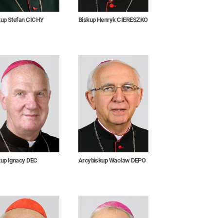
kup Stefan CICHY
Biskup Henryk CIERESZKO
kup Ignacy DEC
Arcybiskup Wacław DEPO