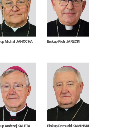
kup Michał JANOCHA
Biskup Piotr JARECKI
kup Andrzej KALETA
Biskup Romuald KAMIŃSKI