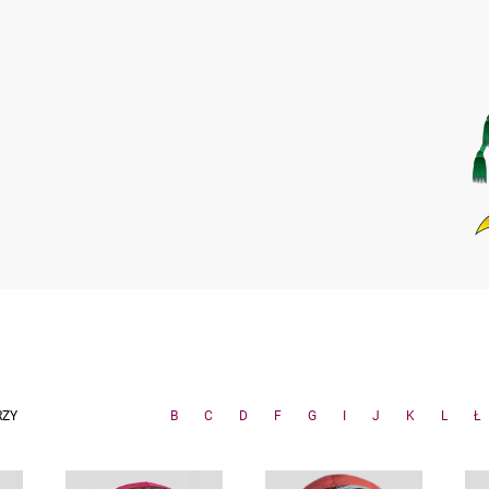
RZY
B
C
D
F
G
I
J
K
L
Ł