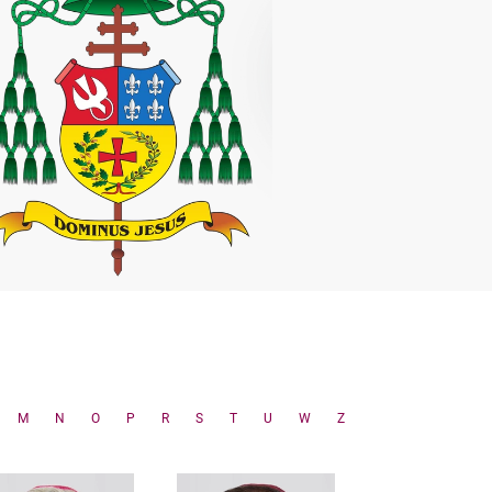
M
N
O
P
R
S
T
U
W
Z