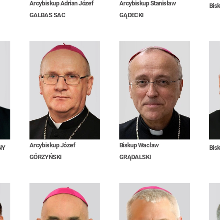
Arcybiskup Adrian Józef
Arcybiskup Stanisław
Bis
GALBAS SAC
GĄDECKI
Arcybiskup Józef
Biskup Wacław
NY
Bis
GÓRZYŃSKI
GRĄDALSKI