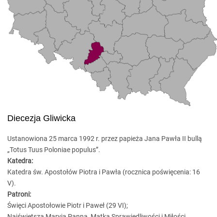
Diecezja Gliwicka
Ustanowiona 25 marca 1992 r. przez papieża Jana Pawła II bullą
„Totus Tuus Poloniae populus”.
Katedra:
Katedra św. Apostołów Piotra i Pawła (rocznica poświęcenia: 16
V).
Patroni:
Święci Apostołowie Piotr i Paweł (29 VI);
Najświętsza Maryja Panna, Matka Sprawiedliwości i Miłości