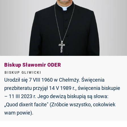
Biskup Sławomir ODER
BISKUP GLIWICKI
Urodził się 7 VIII 1960 w Chełmży. Święcenia
prezbiteratu przyjął 14 V 1989 r., święcenia biskupie
– 11 III 2023 r. Jego dewizą biskupią są słowa:
„Quod dixerit facite" (Zróbcie wszystko, cokolwiek
wam powie).