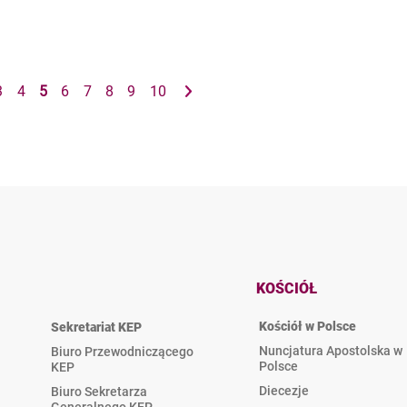
3
4
5
6
7
8
9
10
KOŚCIÓŁ
Kościół w Polsce
Sekretariat KEP
Nuncjatura Apostolska w
Biuro Przewodniczącego
Polsce
KEP
Diecezje
Biuro Sekretarza