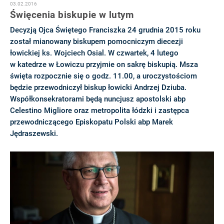
03.02.2016
Święcenia biskupie w lutym
Decyzją Ojca Świętego Franciszka 24 grudnia 2015 roku
został mianowany biskupem pomocniczym diecezji
łowickiej ks. Wojciech Osial. W czwartek, 4 lutego
w katedrze w Łowiczu przyjmie on sakrę biskupią. Msza
święta rozpocznie się o godz. 11.00, a uroczystościom
będzie przewodniczył biskup łowicki Andrzej Dziuba.
Współkonsekratorami będą nuncjusz apostolski abp
Celestino Migliore oraz metropolita łódzki i zastępca
przewodniczącego Episkopatu Polski abp Marek
Jędraszewski.