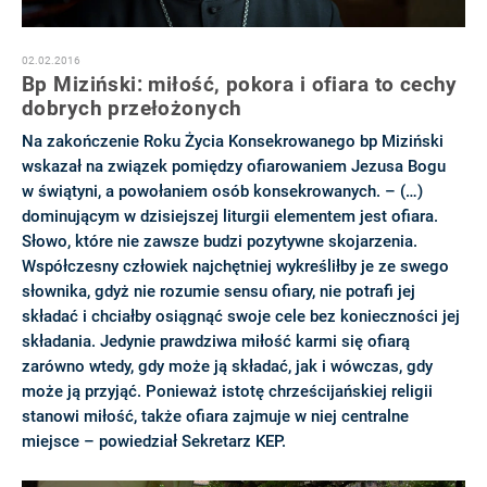
02.02.2016
Bp Miziński: miłość, pokora i ofiara to cechy
dobrych przełożonych
Na zakończenie Roku Życia Konsekrowanego bp Miziński
wskazał na związek pomiędzy ofiarowaniem Jezusa Bogu
w świątyni, a powołaniem osób konsekrowanych. – (…)
dominującym w dzisiejszej liturgii elementem jest ofiara.
Słowo, które nie zawsze budzi pozytywne skojarzenia.
Współczesny człowiek najchętniej wykreśliłby je ze swego
słownika, gdyż nie rozumie sensu ofiary, nie potrafi jej
składać i chciałby osiągnąć swoje cele bez konieczności jej
składania. Jedynie prawdziwa miłość karmi się ofiarą
zarówno wtedy, gdy może ją składać, jak i wówczas, gdy
może ją przyjąć. Ponieważ istotę chrześcijańskiej religii
stanowi miłość, także ofiara zajmuje w niej centralne
miejsce – powiedział Sekretarz KEP.