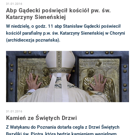
31.01.2016
Abp Gądecki poświęcił kościół pw. św.
Katarzyny Sieneńskiej
W niedzielę, o godz. 11 abp Stanisław Gądecki poświecił
kościół parafialny p.w. św. Katarzyny Sieneńskiej w Choryni
(archidiecezja poznańska).
31.01.2016
Kamień ze Świętych Drzwi
Z Watykanu do Poznania dotarła cegła z Drzwi Świętych
Bazyliki św. Piotra, która będzie kamieniem węgielnym