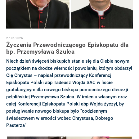
27.06.2026
Życzenia Przewodniczącego Episkopatu dla
bp. Przemysława Szulca
Niech dzień święceń biskupich stanie się dla Ciebie nowym
początkiem na drodze wierności powołaniu, którym obdarzył
Cię Chrystus – napisał przewodniczący Konferencji
Episkopatu Polski abp Tadeusz Wojda SAC w liście
gratulacyjnym dla nowego biskupa pomocniczego diecezji
pelplińskiej Przemysława Szulca. W imieniu własnym oraz
całej Konferencji Episkopatu Polski abp Wojda życzył, by
posługiwanie nowego biskupa było "codziennym
świadectwem wierności wobec Chrystusa, Dobrego
Pasterza".