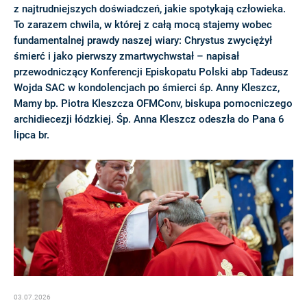
z najtrudniejszych doświadczeń, jakie spotykają człowieka.
To zarazem chwila, w której z całą mocą stajemy wobec
fundamentalnej prawdy naszej wiary: Chrystus zwyciężył
śmierć i jako pierwszy zmartwychwstał – napisał
przewodniczący Konferencji Episkopatu Polski abp Tadeusz
Wojda SAC w kondolencjach po śmierci śp. Anny Kleszcz,
Mamy bp. Piotra Kleszcza OFMConv, biskupa pomocniczego
archidiecezji łódzkiej. Śp. Anna Kleszcz odeszła do Pana 6
lipca br.
03.07.2026