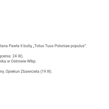
ana Pawła II bullą „Totus Tuus Poloniae populus”.
cenia: 24 IX).
nika w Ostrowie Wlkp.
y, Opiekun Zbawiciela (19 III).