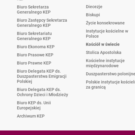
Diecezje
Biuro Sekretarza
Generalnego KEP
Biskupi
Biuro Zastępcy Sekretarza
Życie konsekrowane
Generalnego KEP
Instytucje kościelne w
Biuro Sekretariatu
Polsce
Generalnego KEP
Kościół w świecie
Biuro Ekonoma KEP
Stolica Apostolska
Biuro Prasowe KEP
Kościelne instytucje
Biuro Prawne KEP
międzynarodowe
Biuro Delegata KEP ds.
Duszpasterstwo polonijn
Duszpasterstwa Emigracji
Polskiej
Polskie instytucje koście
za granicą
Biuro Delegata KEP ds.
Ochrony Dzieci i Młodzieży
Biuro KEP ds. Unii
Europejskiej
Archiwum KEP