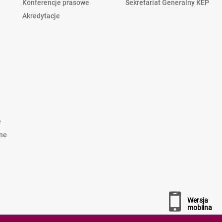
Konferencje prasowe
Sekretariat Generalny KEP
Akredytacje
e
lne
wersja
mobilna