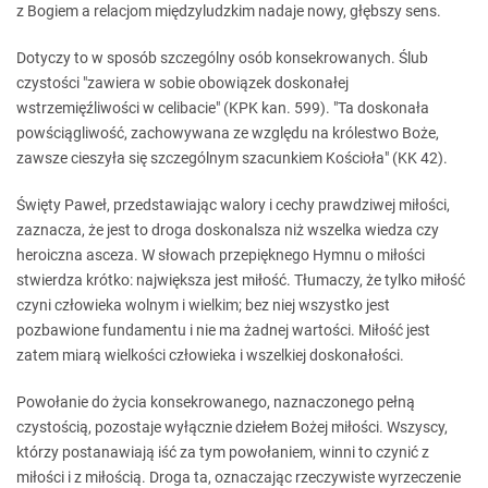
z Bogiem a relacjom międzyludzkim nadaje nowy, głębszy sens.
Dotyczy to w sposób szczególny osób konsekrowanych. Ślub
czystości "zawiera w sobie obowiązek doskonałej
wstrzemięźliwości w celibacie" (KPK kan. 599). "Ta doskonała
powściągliwość, zachowywana ze względu na królestwo Boże,
zawsze cieszyła się szczególnym szacunkiem Kościoła" (KK 42).
Święty Paweł, przedstawiając walory i cechy prawdziwej miłości,
zaznacza, że jest to droga doskonalsza niż wszelka wiedza czy
heroiczna asceza. W słowach przepięknego Hymnu o miłości
stwierdza krótko: największa jest miłość. Tłumaczy, że tylko miłość
czyni człowieka wolnym i wielkim; bez niej wszystko jest
pozbawione fundamentu i nie ma żadnej wartości. Miłość jest
zatem miarą wielkości człowieka i wszelkiej doskonałości.
Powołanie do życia konsekrowanego, naznaczonego pełną
czystością, pozostaje wyłącznie dziełem Bożej miłości. Wszyscy,
którzy postanawiają iść za tym powołaniem, winni to czynić z
miłości i z miłością. Droga ta, oznaczając rzeczywiste wyrzeczenie