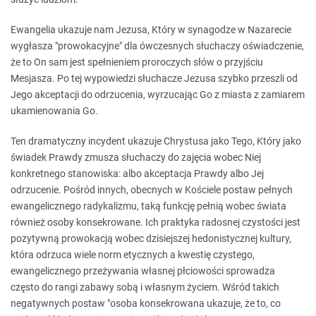
Ewangelia ukazuje nam Jezusa, Który w synagodze w Nazarecie
wygłasza "prowokacyjne" dla ówczesnych słuchaczy oświadczenie,
że to On sam jest spełnieniem proroczych słów o przyjściu
Mesjasza. Po tej wypowiedzi słuchacze Jezusa szybko przeszli od
Jego akceptacji do odrzucenia, wyrzucając Go z miasta z zamiarem
ukamienowania Go.
Ten dramatyczny incydent ukazuje Chrystusa jako Tego, Który jako
świadek Prawdy zmusza słuchaczy do zajęcia wobec Niej
konkretnego stanowiska: albo akceptacja Prawdy albo Jej
odrzucenie. Pośród innych, obecnych w Kościele postaw pełnych
ewangelicznego radykalizmu, taką funkcję pełnią wobec świata
również osoby konsekrowane. Ich praktyka radosnej czystości jest
pozytywną prowokacją wobec dzisiejszej hedonistycznej kultury,
która odrzuca wiele norm etycznych a kwestię czystego,
ewangelicznego przeżywania własnej płciowości sprowadza
często do rangi zabawy sobą i własnym życiem. Wśród takich
negatywnych postaw "osoba konsekrowana ukazuje, że to, co