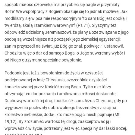
sposób małość człowieka ma przyoblec się nagle w przymioty
Boże" We współpracy z Bogiem okazuje się to jednak możliwe. Jak
modliliśmy się w psalmie responsoryjnym "to sam Bóg jest opoką i
twierdzą, skałą i zamkiem warownym" (Ps 71). Słyszymy też
odpowiedź udzieloną Jeremiaszowi, że plany Boże związane z jego
osobą są wcześniejsze niż początek jego ziemskiej egzystencji:
zanim przyszedł na świat, już Bóg go znał, poświęcił i ustanowił.
Chodzi tu więc o dar od samego Boga, o Jego suwerenny wybór i
od Niego otrzymane specjalne powołanie.
Podobnie jest też z powołaniem do życia w czystości,
podejmowanej w imię Chrystusa, szczególnie czystości
konsekrowanej przez Kościół mocą Boga. Tylko niektórzy
otrzymują ten dar poznania i umiłowania miłości doskonałej.
Duchową wartość tej drogi podkreślił sam Jezus Chrystus, gdy po
wygłoszeniu pochwały dobrowolnego bezżeństwa z racji na
królestwo niebieskie, dodał: kto może pojąć, niech pojmuje (Mt
19,12). By zrozumieć wartość tej drogi, zaakceptować ją i
wprowadzić w życie, potrzebny jest więc specjalny dar łaski Bożej,