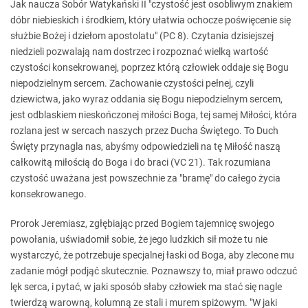
Jak naucza Sobór Watykański II "czystość jest osobliwym znakiem
dóbr niebieskich i środkiem, który ułatwia ochocze poświęcenie się
służbie Bożej i dziełom apostolatu" (PC 8). Czytania dzisiejszej
niedzieli pozwalają nam dostrzec i rozpoznać wielką wartość
czystości konsekrowanej, poprzez którą człowiek oddaje się Bogu
niepodzielnym sercem. Zachowanie czystości pełnej, czyli
dziewictwa, jako wyraz oddania się Bogu niepodzielnym sercem,
jest odblaskiem nieskończonej miłości Boga, tej samej Miłości, która
rozlana jest w sercach naszych przez Ducha Świętego. To Duch
Święty przynagla nas, abyśmy odpowiedzieli na tę Miłość naszą
całkowitą miłością do Boga i do braci (VC 21). Tak rozumiana
czystość uważana jest powszechnie za "bramę" do całego życia
konsekrowanego.
Prorok Jeremiasz, zgłębiając przed Bogiem tajemnicę swojego
powołania, uświadomił sobie, że jego ludzkich sił może tu nie
wystarczyć, że potrzebuje specjalnej łaski od Boga, aby zlecone mu
zadanie mógł podjąć skutecznie. Poznawszy to, miał prawo odczuć
lęk serca, i pytać, w jaki sposób słaby człowiek ma stać się nagle
twierdzą warowną, kolumną ze stali i murem spiżowym. "W jaki