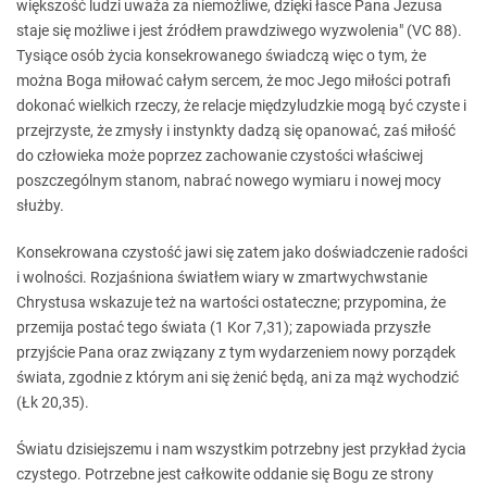
większość ludzi uważa za niemożliwe, dzięki łasce Pana Jezusa
staje się możliwe i jest źródłem prawdziwego wyzwolenia" (VC 88).
Tysiące osób życia konsekrowanego świadczą więc o tym, że
można Boga miłować całym sercem, że moc Jego miłości potrafi
dokonać wielkich rzeczy, że relacje międzyludzkie mogą być czyste i
przejrzyste, że zmysły i instynkty dadzą się opanować, zaś miłość
do człowieka może poprzez zachowanie czystości właściwej
poszczególnym stanom, nabrać nowego wymiaru i nowej mocy
służby.
Konsekrowana czystość jawi się zatem jako doświadczenie radości
i wolności. Rozjaśniona światłem wiary w zmartwychwstanie
Chrystusa wskazuje też na wartości ostateczne; przypomina, że
przemija postać tego świata (1 Kor 7,31); zapowiada przyszłe
przyjście Pana oraz związany z tym wydarzeniem nowy porządek
świata, zgodnie z którym ani się żenić będą, ani za mąż wychodzić
(Łk 20,35).
Światu dzisiejszemu i nam wszystkim potrzebny jest przykład życia
czystego. Potrzebne jest całkowite oddanie się Bogu ze strony