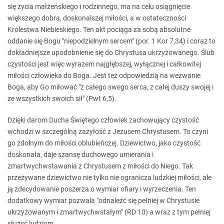
się życia małżeńskiego i rodzinnego, ma na celu osiągnięcie
większego dobra, doskonalszej miłości, a w ostateczności
Królestwa Niebieskiego. Ten akt pociąga za sobą absolutne
oddanie się Bogu "niepodzielnym sercem" (por. 1 Kor 7,34) i coraz to
dokładniejsze upodobnienie się do Chrystusa ukrzyżowanego. Ślub
czystości jest więc wyrazem najgłębszej, wyłącznej i całkowitej
miłości człowieka do Boga. Jest też odpowiedzią na wezwanie
Boga, aby Go miłować "z całego swego serca, z całej duszy swojej i
ze wszystkich swoich sił" (Pwt 6,5).
Dzięki darom Ducha Świętego człowiek zachowujący czystość
wchodzi w szczególną zażyłość z Jezusem Chrystusem. To czyni
go zdolnym do miłości oblubieńczej. Dziewictwo, jako czystość
doskonała, daje szansę duchowego umierania i
zmartwychwstawania z Chrystusem z miłości do Niego. Tak
przeżywane dziewictwo nie tylko nie ogranicza ludzkiej miłości, ale
ją zdecydowanie poszerza o wymiar ofiary i wyrzeczenia. Ten
dodatkowy wymiar pozwala "odnaleźć się pełniej w Chrystusie
ukrzyżowanym i zmartwychwstałym" (RD 10) a wraz z tym pełniej
służyć ludziom.