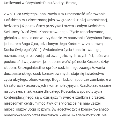
Umiłowani w Chrystusie Panu Siostry i Bracia,
Z woli Ojca Świętego Jana Pawła II, w Uroczystość Ofiarowania
Pańskiego, w Polsce znaną jako Święto Matki Bożej Gromnicznej,
będziemy już po raz ósmy przeżywali razem z całym Kościołem
Światowy Dzień Życia Konsekrowanego. "Życie konsekrowane,
głęboko zakorzenione w przykładzie i w nauczaniu Chrystusa Pana,
jest darem Boga Ojca, udzielonym Jego Kościołowi za sprawą
Ducha Świętego" (VC 1). Świadectwo życia konsekrowanego,
naznaczonego realizacją rad ewangelicznych: czystości, ubóstwa i
posłuszeństwa, zawsze jest obecne we Wspólnocie Kościoła dzięki
ślubom. Szczególnie silne, oprócz codziennego zaangażowania
duszpasterskiego osób konsekrowanych, staje się świadectwo
życia ukrytego, ofiarowanego Bogu i ludziom poprzez zamknięcie w
klasztorach klauzurowych i kontemplacyjnych. Rzadko zauważane
na co dzień, a tak ważne dla całego Kościoła, wspólnoty życia
kontemplacyjnego, są w dzisiejszym świecie rzadkim a przecież
niezbędnym centrum modlitwy, ofiary oraz pełnej najwyższej
miłości służby Bogu i bliźnim. Świadectwo życia konsekrowanego,
podejmowanego przez niektórych, kieruje uwagę wszystkich, nie