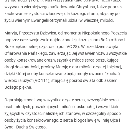
trynitarnego" (VC 21). Nas wszystkich taka postawa niech także
wzywa do wierniejszego naśladowania Chrystusa, także poprzez
zachowanie czystości właściwej dla każdego stanu, abyśmy po
życiu wiernym Ewangelii otrzymali udział w wiecznej miłości.
Maryja, Przeczysta Dziewica, od momentu Niepokalanego Poczęcia
poprzez całe swoje życie najdoskonalej ukazuje nam Bożą miłość i
Boże piękno pełnej czystości (por. VC 28). W przeddzień święta
Ofiarowania Pańskiego, zawierzając Jej wstawiennictwu wszystkie
osoby konsekrowane oraz wszystkie młode serca poszukujące
drogi doskonałości, prośmy Maryję o dar miłości czystej i pięknej,
dzięki której osoby konsekrowane będą mogły owocnie "kochać,
wielbić i służyć" (VC 111), stając się pośród świata odblaskiem
Bożego piękna.
Ogarniając modlitwą wszystkie czyste serca, szczególnie serca
osób młodych, poszukujących miłości doskonałej, i wszystkich
żyjących w czystości należnej ich stanowi, w szczególny sposób
osoby życia konsekrowanego, z serca błogosławię w Imię Ojca i
Syna i Ducha Świętego.