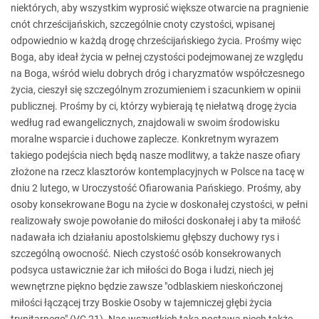
niektórych, aby wszystkim wyprosić większe otwarcie na pragnienie
cnót chrześcijańskich, szczególnie cnoty czystości, wpisanej
odpowiednio w każdą drogę chrześcijańskiego życia. Prośmy więc
Boga, aby ideał życia w pełnej czystości podejmowanej ze względu
na Boga, wśród wielu dobrych dróg i charyzmatów współczesnego
życia, cieszył się szczególnym zrozumieniem i szacunkiem w opinii
publicznej. Prośmy by ci, którzy wybierają tę niełatwą drogę życia
według rad ewangelicznych, znajdowali w swoim środowisku
moralne wsparcie i duchowe zaplecze. Konkretnym wyrazem
takiego podejścia niech będą nasze modlitwy, a także nasze ofiary
złożone na rzecz klasztorów kontemplacyjnych w Polsce na tacę w
dniu 2 lutego, w Uroczystość Ofiarowania Pańskiego. Prośmy, aby
osoby konsekrowane Bogu na życie w doskonałej czystości, w pełni
realizowały swoje powołanie do miłości doskonałej i aby ta miłość
nadawała ich działaniu apostolskiemu głębszy duchowy rys i
szczególną owocność. Niech czystość osób konsekrowanych
podsyca ustawicznie żar ich miłości do Boga i ludzi, niech jej
wewnętrzne piękno będzie zawsze "odblaskiem nieskończonej
miłości łączącej trzy Boskie Osoby w tajemniczej głębi życia