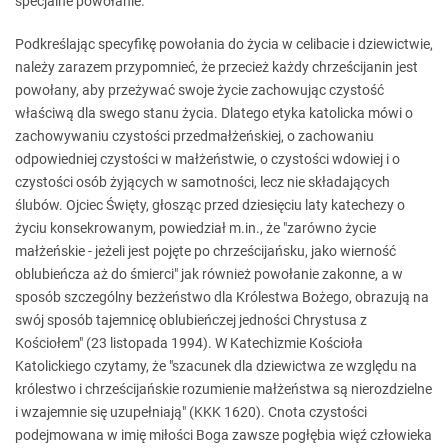
specjalne powołanie.
Podkreślając specyfikę powołania do życia w celibacie i dziewictwie,
należy zarazem przypomnieć, że przecież każdy chrześcijanin jest
powołany, aby przeżywać swoje życie zachowując czystość
właściwą dla swego stanu życia. Dlatego etyka katolicka mówi o
zachowywaniu czystości przedmałżeńskiej, o zachowaniu
odpowiedniej czystości w małżeństwie, o czystości wdowiej i o
czystości osób żyjących w samotności, lecz nie składających
ślubów. Ojciec Święty, głosząc przed dziesięciu laty katechezy o
życiu konsekrowanym, powiedział m.in., że "zarówno życie
małżeńskie - jeżeli jest pojęte po chrześcijańsku, jako wierność
oblubieńcza aż do śmierci" jak również powołanie zakonne, a w
sposób szczególny bezżeństwo dla Królestwa Bożego, obrazują na
swój sposób tajemnicę oblubieńczej jedności Chrystusa z
Kościołem" (23 listopada 1994). W Katechizmie Kościoła
Katolickiego czytamy, że "szacunek dla dziewictwa ze względu na
królestwo i chrześcijańskie rozumienie małżeństwa są nierozdzielne
i wzajemnie się uzupełniają" (KKK 1620). Cnota czystości
podejmowana w imię miłości Boga zawsze pogłębia więź człowieka