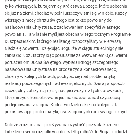
tylko wierzących, ku tajemnicy Królestwa Bożego, które uobecnia
się już na ziemi, chociaż w pełni urzeczywistni się w niebie. Każdy
wierzący z mocy chrztu świętego jest także powołany do
naśladowania Chrystusa, z zachowaniem specyfiki własnego
powołania. Ta właśnie myśl jest obecna w tegorocznym Programie
Duszpasterskim, którego realizację rozpoczęliśmy w Pierwszą
Niedzielę Adwentu. Dziękując Bogu, że w ciągu stuleci nigdy nie
zabrakło ludzi, którzy idąc posłusznie za wezwaniem Ojca, wierni
poruszeniom Ducha Świętego, wybierali drogę szczególnego
naśladowania Chrystusa na drodze życia konsekrowanego,
chcemy w kolejnych latach, pochylać się nad problematyką
realizacji poszczególnych rad ewangelicznych. Dzisiaj w sposób
szczególny zatrzymajmy się nad pierwszym z tych darów łaski,
którymi życie konsekrowane jest naznaczone: nad czystością
podejmowaną z racji na Królestwo Niebieskie, na kolejne lata
pozostawiając problematykę realizacji innych rad ewangelicznych.
Dobrze zrozumiana i przeżywana czystość pozwala każdemu
ludzkiemu sercu rozpalić w sobie wielką miłość do Boga i do ludzi.