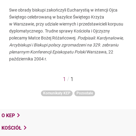
Swe obrady biskupi zakończyli Eucharystią w intencji Ojca
Świętego celebrowaną w bazylice Świętego Krzyża
w Warszawie, przy udziale wiernych i przedstawicieli korpusu
dyplomatycznego. Trudne sprawy Kościoła i Ojczyzny
polecamy Matce Bożej Różańcowej.
Podpisali: Kardynałowie,
Arcybiskupi i Biskupi polscy zgromadzeni na 329. zebraniu
plenarnym Konferencji Episkopatu Polski
Warszawa, 22
października 2004 r.
/
1
1
Komunikaty KEP
Pozostałe
O KEP
KOŚCIÓŁ