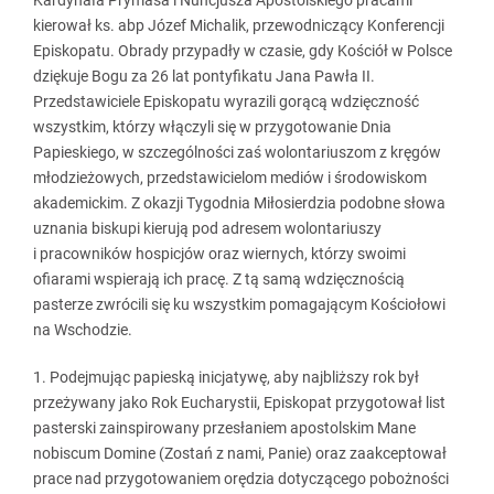
Kardynała Prymasa i Nuncjusza Apostolskiego pracami
kierował ks. abp Józef Michalik, przewodniczący Konferencji
Episkopatu. Obrady przypadły w czasie, gdy Kościół w Polsce
dziękuje Bogu za 26 lat pontyfikatu Jana Pawła II.
Przedstawiciele Episkopatu wyrazili gorącą wdzięczność
wszystkim, którzy włączyli się w przygotowanie Dnia
Papieskiego, w szczególności zaś wolontariuszom z kręgów
młodzieżowych, przedstawicielom mediów i środowiskom
akademickim. Z okazji Tygodnia Miłosierdzia podobne słowa
uznania biskupi kierują pod adresem wolontariuszy
i pracowników hospicjów oraz wiernych, którzy swoimi
ofiarami wspierają ich pracę. Z tą samą wdzięcznością
pasterze zwrócili się ku wszystkim pomagającym Kościołowi
na Wschodzie.
1. Podejmując papieską inicjatywę, aby najbliższy rok był
przeżywany jako Rok Eucharystii, Episkopat przygotował list
pasterski zainspirowany przesłaniem apostolskim Mane
nobiscum Domine (Zostań z nami, Panie) oraz zaakceptował
prace nad przygotowaniem orędzia dotyczącego pobożności