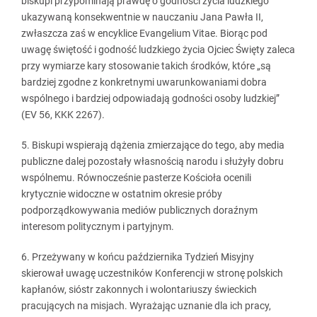
biskupi przypominają prawdę o godności życia ludzkiego
ukazywaną konsekwentnie w nauczaniu Jana Pawła II,
zwłaszcza zaś w encyklice Evangelium Vitae. Biorąc pod
uwagę świętość i godność ludzkiego życia Ojciec Święty zaleca
przy wymiarze kary stosowanie takich środków, które „są
bardziej zgodne z konkretnymi uwarunkowaniami dobra
wspólnego i bardziej odpowiadają godności osoby ludzkiej”
(EV 56, KKK 2267).
5. Biskupi wspierają dążenia zmierzające do tego, aby media
publiczne dalej pozostały własnością narodu i służyły dobru
wspólnemu. Równocześnie pasterze Kościoła ocenili
krytycznie widoczne w ostatnim okresie próby
podporządkowywania mediów publicznych doraźnym
interesom politycznym i partyjnym.
6. Przeżywany w końcu października Tydzień Misyjny
skierował uwagę uczestników Konferencji w stronę polskich
kapłanów, sióstr zakonnych i wolontariuszy świeckich
pracujących na misjach. Wyrażając uznanie dla ich pracy,