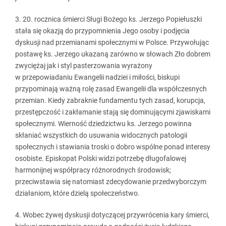
3. 20. rocznica śmierci Sługi Bożego ks. Jerzego Popiełuszki
stała się okazją do przypomnienia Jego osoby i podjęcia
dyskusji nad przemianami społecznymi w Polsce. Przywołując
postawę ks. Jerzego ukazaną zarówno w słowach Zło dobrem
zwyciężaj jak i styl pasterzowania wyrażony
w przepowiadaniu Ewangelii nadziei i miłości, biskupi
przypominają ważną rolę zasad Ewangelii dla współczesnych
przemian. Kiedy zabraknie fundamentu tych zasad, korupcja,
przestępczość i zakłamanie stają się dominującymi zjawiskami
społecznymi. Wierność dziedzictwu ks. Jerzego powinna
skłaniać wszystkich do usuwania widocznych patologii
społecznych i stawiania troski o dobro wspólne ponad interesy
osobiste. Episkopat Polski widzi potrzebę długofalowej
harmonijnej współpracy różnorodnych środowisk;
przeciwstawia się natomiast zdecydowanie przedwyborczym
działaniom, które dzielą społeczeństwo.
4. Wobec żywej dyskusji dotyczącej przywrócenia kary śmierci,