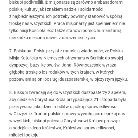
biskupi podkreślili, iż misjonarze są zarówno ambasadorami
polskiej kultury jak i znakiem nadziei i solidarności
z najbiedniejszymi. Ich potrzeby powinny stanowić wspólną
troskę nas wszystkich. Praca misjonarzy jest spełnieniem nie
tylko misji Kościoła lecz także stanowi pomoc humanitarną
nierzadko niesioną nawet z narażeniem życia.
7. Episkopat Polski przyjął z radością wiadomość, że Polska
Misja Katolicka w Niemczech otrzymała w Berlinie do swojej
dyspozycji bazylikę pw. św. Jana. Równocześnie wyraża
głęboką troskę o los rodaków w tych krajach, w których
pozbawieni są oni posługi duszpasterskiej w ojczystym języku.
8. Biskupi zwracają się do wszystkich duszpasterzy z apelem,
aby niedziela Chrystusa Króla przypadająca 21 listopada była
przeżywana jako dzień modlitw o pokój i sprawiedliwość
w Ojczyźnie. Trudne polskie sprawy wywołujące niepokój nas
wszystkich, biskupi polecają Chrystusowi Królowi prosząc
o nadejście Jego Królestwa, Królestwa sprawiedliwości,
miłości i pokoju.