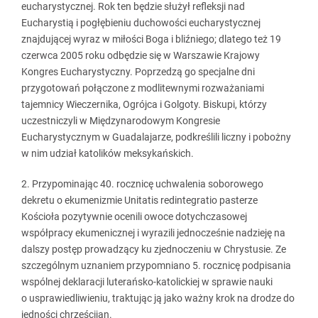
eucharystycznej. Rok ten będzie służył refleksji nad
Eucharystią i pogłębieniu duchowości eucharystycznej
znajdującej wyraz w miłości Boga i bliźniego; dlatego też 19
czerwca 2005 roku odbędzie się w Warszawie Krajowy
Kongres Eucharystyczny. Poprzedzą go specjalne dni
przygotowań połączone z modlitewnymi rozważaniami
tajemnicy Wieczernika, Ogrójca i Golgoty. Biskupi, którzy
uczestniczyli w Międzynarodowym Kongresie
Eucharystycznym w Guadalajarze, podkreślili liczny i pobożny
w nim udział katolików meksykańskich.
2. Przypominając 40. rocznicę uchwalenia soborowego
dekretu o ekumenizmie Unitatis redintegratio pasterze
Kościoła pozytywnie ocenili owoce dotychczasowej
współpracy ekumenicznej i wyrazili jednocześnie nadzieję na
dalszy postęp prowadzący ku zjednoczeniu w Chrystusie. Ze
szczególnym uznaniem przypomniano 5. rocznicę podpisania
wspólnej deklaracji luterańsko-katolickiej w sprawie nauki
o usprawiedliwieniu, traktując ją jako ważny krok na drodze do
jedności chrześcijan.