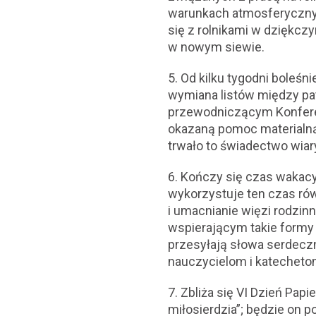
warunkach atmosferycznyc
się z rolnikami w dziękczy
w nowym siewie.
5. Od kilku tygodni boleś
wymiana listów między pat
przewodniczącym Konferen
okazaną pomoc materialną,
trwało to świadectwo wiary
6. Kończy się czas wakacy
wykorzystuje ten czas równ
i umacnianie więzi rodzi
wspierającym takie formy
przesyłają słowa serdecz
nauczycielom i katecheto
7. Zbliża się VI Dzień Pap
miłosierdzia”; będzie on 