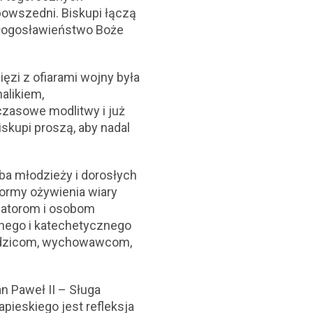
owszedni. Biskupi łączą
o błogosławieństwo Boże
ęzi z ofiarami wojny była
alikiem,
zasowe modlitwy i już
skupi proszą, aby nadal
ba młodzieży i dorosłych
formy ożywienia wiary
izatorom i osobom
nego i katechetycznego
rodzicom, wychowawcom,
an Paweł II – Sługa
pieskiego jest refleksja