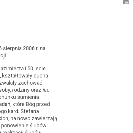
 sierpnia 2006 r. na
ji.
zimierza i 50.lecie
, kształtowały ducha
ozwalały zachować
oby, rodziny oraz ład
rachunku sumienia
dań, które Bóg przed
ego kard. Stefana
kich, na nowo zawierzają
we ponowienie ślubów
realizacji ślubów.