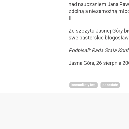
nad nauczaniem Jana Pawła
zdolną a niezamożną młod
II.
Ze szczytu Jasnej Góry bi
swe pasterskie błogosław
Podpisali: Rada Stała Konfe
Jasna Góra, 26 sierpnia 200
komunikaty kep
pozostałe