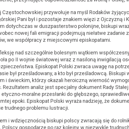
ej Częstochowskiej przywołuje na myśl Rodaków żyjących
rskiej Pani był i pozostaje znakiem więzi z Ojczyzną i 
dotychczas w duszpasterstwo polonijne, biskupi wraz
bec nowej fali emigracji podejmują niełatwe zadanie z
ków, we współpracy z miejscowymi episkopatami.
efleksję nad szczególnie bolesnym wątkiem współczesny
oła po II wojnie światowej wraz z nasiloną inwigilacją
ezpieczeństwa. Episkopat Polski zwraca uwagę na pot
asie był prześladowany, a kto był prześladowcą. Biskupi w
i świeckim, którzy okazali heroiczną wierność wymogo
. Rezultatem analiz jest specjalny dokument Rady Stałej
y etyczno-moralne przesłanki do głębszego, sprawiedli
amtej epoki. Episkopat Polski wyraża nadzieję, że dokume
e trudnego problemu lustracji.
m i wdzięcznością biskupi polscy zwracają się do rolni
i. Polscy gospodarze po raz kolejny w niezwykle trudny