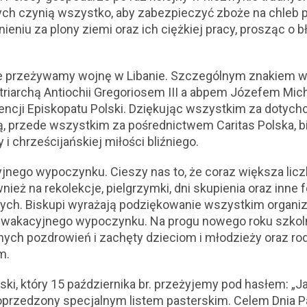
h czynią wszystko, aby zabezpieczyć zboże na chleb p
nieniu za plony ziemi oraz ich ciężkiej pracy, prosząc 
nie przeżywamy wojnę w Libanie. Szczególnym znakiem wi
riarchą Antiochii Gregoriosem III a abpem Józefem Mich
cji Episkopatu Polski. Dziękując wszystkim za dotychc
 przede wszystkim za pośrednictwem Caritas Polska, bi
 i chrześcijańskiej miłości bliźniego.
jnego wypoczynku. Cieszy nas to, że coraz większa licz
ież na rekolekcje, pielgrzymki, dni skupienia oraz inne 
nnych. Biskupi wyrażają podziękowanie wszystkim organ
 wakacyjnego wypoczynku. Na progu nowego roku szkol
nych pozdrowień i zachęty dzieciom i młodzieży oraz 
m.
ieski, który 15 października br. przeżyjemy pod hasłem: „J
poprzedzony specjalnym listem pasterskim. Celem Dnia Pa