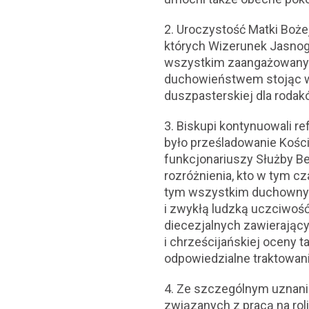
2. Uroczystość Matki Boż
których Wizerunek Jasnogó
wszystkim zaangażowanym 
duchowieństwem stojąc wo
duszpasterskiej dla roda
3. Biskupi kontynuowali r
było prześladowanie Kości
funkcjonariuszy Służby B
rozróżnienia, kto w tym cz
tym wszystkim duchownym 
i zwykłą ludzką uczciwość
diecezjalnych zawierając
i chrześcijańskiej oceny t
odpowiedzialne traktowani
4. Ze szczególnym uznanie
związanych z pracą na rol