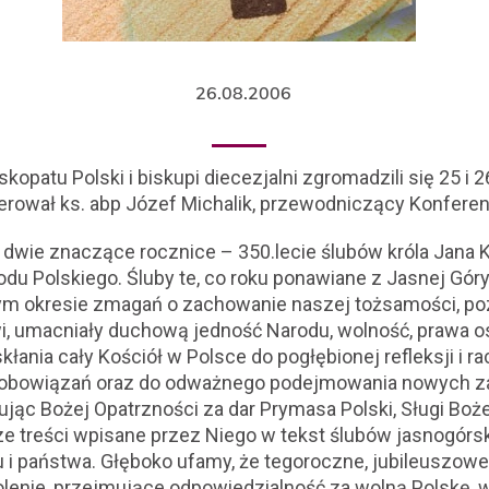
26.08.2006
kopatu Polski i biskupi diecezjalni zgromadzili się 25 i 26
erował ks. abp Józef Michalik, przewodniczący Konferenc
dwie znaczące rocznice – 350.lecie ślubów króla Jana Ka
du Polskiego. Śluby te, co roku ponawiane z Jasnej Góry
ym okresie zmagań o zachowanie naszej tożsamości, p
i, umacniały duchową jedność Narodu, wolność, prawa os
kłania cały Kościół w Polsce do pogłębionej refleksji i 
zobowiązań oraz do odważnego podejmowania nowych za
ując Bożej Opatrzności za dar Prymasa Polski, Sługi Boż
e treści wpisane przez Niego w tekst ślubów jasnogórs
du i państwa. Głęboko ufamy, że tegoroczne, jubileuszo
enie, przejmujące odpowiedzialność za wolną Polskę, w 