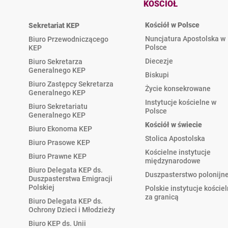
KOŚCIÓŁ
Kościół w Polsce
Sekretariat KEP
Nuncjatura Apostolska w
Biuro Przewodniczącego
Polsce
KEP
Diecezje
Biuro Sekretarza
Generalnego KEP
Biskupi
Biuro Zastępcy Sekretarza
Życie konsekrowane
Generalnego KEP
Instytucje kościelne w
Biuro Sekretariatu
Polsce
Generalnego KEP
Kościół w świecie
Biuro Ekonoma KEP
Stolica Apostolska
Biuro Prasowe KEP
Kościelne instytucje
Biuro Prawne KEP
międzynarodowe
Biuro Delegata KEP ds.
Duszpasterstwo polonijn
Duszpasterstwa Emigracji
Polskiej
Polskie instytucje koście
za granicą
Biuro Delegata KEP ds.
Ochrony Dzieci i Młodzieży
Biuro KEP ds. Unii