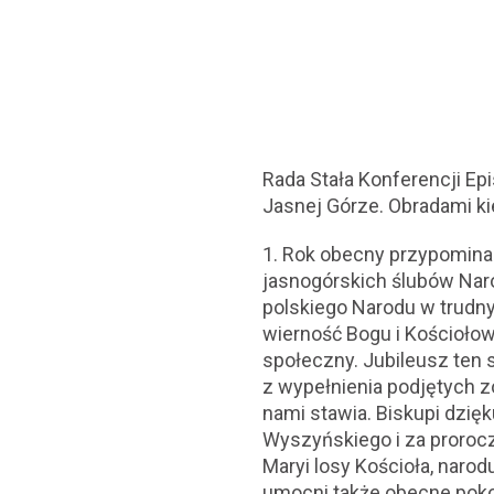
Rada Stała Konferencji Epis
Jasnej Górze. Obradami ki
1. Rok obecny przypomina 
jasnogórskich ślubów Naro
polskiego Narodu w trudn
wierność Bogu i Kościołow
społeczny. Jubileusz ten s
z wypełnienia podjętych 
nami stawia. Biskupi dzięk
Wyszyńskiego i za prorocz
Maryi losy Kościoła, naro
umocni także obecne pokol