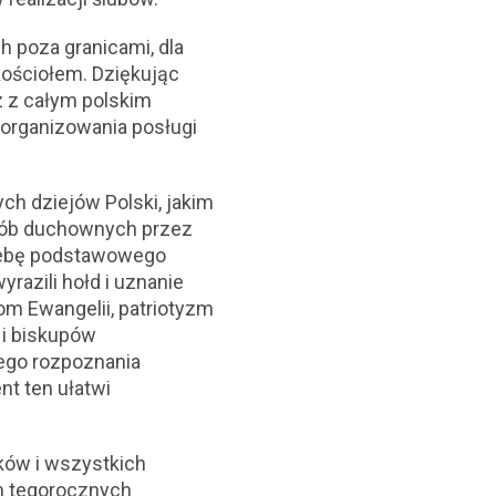
 poza granicami, dla
Kościołem. Dziękując
 z całym polskim
organizowania posługi
ch dziejów Polski, jakim
 osób duchownych przez
rzebę podstawowego
yrazili hołd i uznanie
m Ewangelii, patriotyzm
 i biskupów
wego rozpoznania
nt ten ułatwi
ków i wszystkich
ch tegorocznych