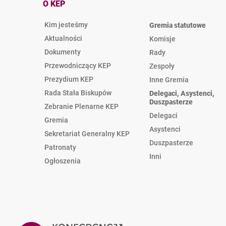
O KEP
Kim jesteśmy
Gremia statutowe
Aktualności
Komisje
Dokumenty
Rady
Przewodniczący KEP
Zespoły
Prezydium KEP
Inne Gremia
Rada Stała Biskupów
Delegaci, Asystenci,
Duszpasterze
Zebranie Plenarne KEP
Delegaci
Gremia
Asystenci
Sekretariat Generalny KEP
Duszpasterze
Patronaty
Inni
Ogłoszenia