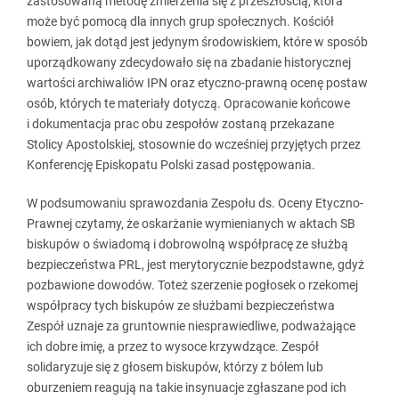
zastosowaną metodę zmierzenia się z przeszłością, która
może być pomocą dla innych grup społecznych. Kościół
bowiem, jak dotąd jest jedynym środowiskiem, które w sposób
uporządkowany zdecydowało się na zbadanie historycznej
wartości archiwaliów IPN oraz etyczno-prawną ocenę postaw
osób, których te materiały dotyczą. Opracowanie końcowe
i dokumentacja prac obu zespołów zostaną przekazane
Stolicy Apostolskiej, stosownie do wcześniej przyjętych przez
Konferencję Episkopatu Polski zasad postępowania.
W podsumowaniu sprawozdania Zespołu ds. Oceny Etyczno-
Prawnej czytamy, że oskarżanie wymienianych w aktach SB
biskupów o świadomą i dobrowolną współpracę ze służbą
bezpieczeństwa PRL, jest merytorycznie bezpodstawne, gdyż
pozbawione dowodów. Toteż szerzenie pogłosek o rzekomej
współpracy tych biskupów ze służbami bezpieczeństwa
Zespół uznaje za gruntownie niesprawiedliwe, podważające
ich dobre imię, a przez to wysoce krzywdzące. Zespół
solidaryzuje się z głosem biskupów, którzy z bólem lub
oburzeniem reagują na takie insynuacje zgłaszane pod ich