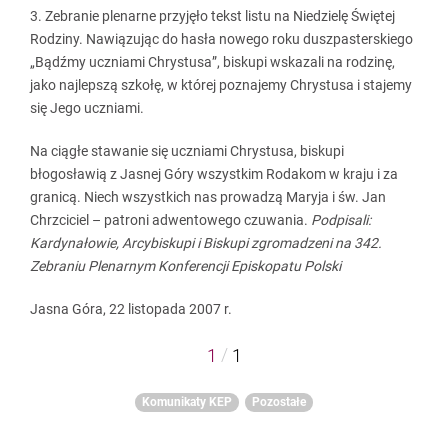
3. Zebranie plenarne przyjęło tekst listu na Niedzielę Świętej
Rodziny. Nawiązując do hasła nowego roku duszpasterskiego
„Bądźmy uczniami Chrystusa”, biskupi wskazali na rodzinę,
jako najlepszą szkołę, w której poznajemy Chrystusa i stajemy
się Jego uczniami.
Na ciągłe stawanie się uczniami Chrystusa, biskupi
błogosławią z Jasnej Góry wszystkim Rodakom w kraju i za
granicą. Niech wszystkich nas prowadzą Maryja i św. Jan
Chrzciciel – patroni adwentowego czuwania.
Podpisali:
Kardynałowie, Arcybiskupi i Biskupi zgromadzeni na 342.
Zebraniu Plenarnym Konferencji Episkopatu Polski
Jasna Góra, 22 listopada 2007 r.
/
1
1
Komunikaty KEP
Pozostałe