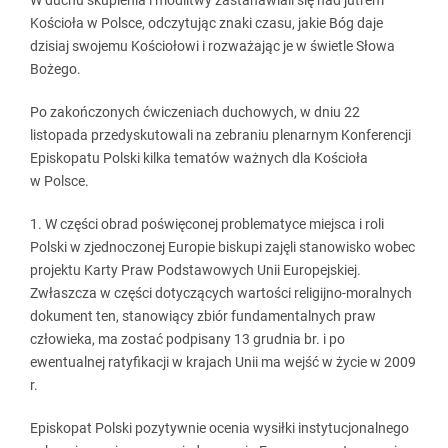
W duchu skupienia i modlitwy zastanawiali się nad jutrem
Kościoła w Polsce, odczytując znaki czasu, jakie Bóg daje
dzisiaj swojemu Kościołowi i rozważając je w świetle Słowa
Bożego.
Po zakończonych ćwiczeniach duchowych, w dniu 22
listopada przedyskutowali na zebraniu plenarnym Konferencji
Episkopatu Polski kilka tematów ważnych dla Kościoła
w Polsce.
1. W części obrad poświęconej problematyce miejsca i roli
Polski w zjednoczonej Europie biskupi zajęli stanowisko wobec
projektu Karty Praw Podstawowych Unii Europejskiej.
Zwłaszcza w części dotyczących wartości religijno-moralnych
dokument ten, stanowiący zbiór fundamentalnych praw
człowieka, ma zostać podpisany 13 grudnia br. i po
ewentualnej ratyfikacji w krajach Unii ma wejść w życie w 2009
r.
Episkopat Polski pozytywnie ocenia wysiłki instytucjonalnego