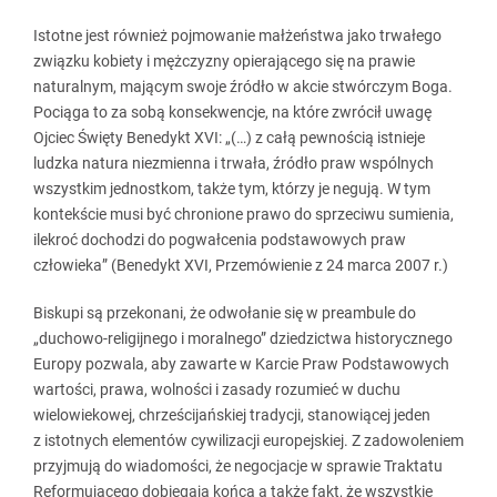
Istotne jest również pojmowanie małżeństwa jako trwałego
związku kobiety i mężczyzny opierającego się na prawie
naturalnym, mającym swoje źródło w akcie stwórczym Boga.
Pociąga to za sobą konsekwencje, na które zwrócił uwagę
Ojciec Święty Benedykt XVI: „(…) z całą pewnością istnieje
ludzka natura niezmienna i trwała, źródło praw wspólnych
wszystkim jednostkom, także tym, którzy je negują. W tym
kontekście musi być chronione prawo do sprzeciwu sumienia,
ilekroć dochodzi do pogwałcenia podstawowych praw
człowieka” (Benedykt XVI, Przemówienie z 24 marca 2007 r.)
Biskupi są przekonani, że odwołanie się w preambule do
„duchowo-religijnego i moralnego” dziedzictwa historycznego
Europy pozwala, aby zawarte w Karcie Praw Podstawowych
wartości, prawa, wolności i zasady rozumieć w duchu
wielowiekowej, chrześcijańskiej tradycji, stanowiącej jeden
z istotnych elementów cywilizacji europejskiej. Z zadowoleniem
przyjmują do wiadomości, że negocjacje w sprawie Traktatu
Reformującego dobiegają końca a także fakt, że wszystkie