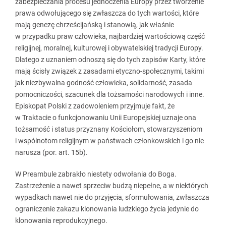
zabezpieczania procesu jednoczenia Europy przez tworzenie
prawa odwołującego się zwłaszcza do tych wartości, które
mają genezę chrześcijańską i stanowią, jak właśnie
w przypadku praw człowieka, najbardziej wartościową część
religijnej, moralnej, kulturowej i obywatelskiej tradycji Europy.
Dlatego z uznaniem odnoszą się do tych zapisów Karty, które
mają ścisły związek z zasadami etyczno-społecznymi, takimi
jak niezbywalna godność człowieka, solidarność, zasada
pomocniczości, szacunek dla tożsamości narodowych i inne.
Episkopat Polski z zadowoleniem przyjmuje fakt, że
w Traktacie o funkcjonowaniu Unii Europejskiej uznaje ona
tożsamość i status przyznany Kościołom, stowarzyszeniom
i wspólnotom religijnym w państwach członkowskich i go nie
narusza (por. art. 15b).
W Preambule zabrakło niestety odwołania do Boga.
Zastrzeżenie a nawet sprzeciw budzą niepełne, a w niektórych
wypadkach nawet nie do przyjęcia, sformułowania, zwłaszcza
ograniczenie zakazu klonowania ludzkiego życia jedynie do
klonowania reprodukcyjnego.