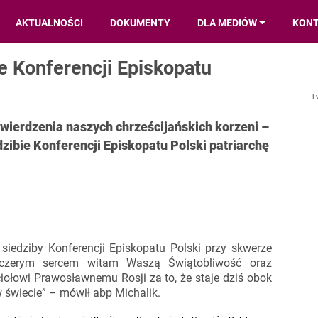
AKTUALNOŚCI
DOKUMENTY
DLA MEDIÓW
KON
ie Konferencji Episkopatu
T
wierdzenia naszych chrześcijańskich korzeni –
dzibie Konferencji Episkopatu Polski patriarchę
 siedziby Konferencji Episkopatu Polski przy skwerze
zczerym sercem witam Waszą Świątobliwość oraz
ołowi Prawosławnemu Rosji za to, że staje dziś obok
 świecie” – mówił abp Michalik.