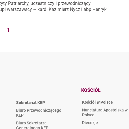
ty Patriarchy, uczestniczyli przewodniczący
upi warszawscy – kard. Kazimierz Nycz i abp Henryk
1
KOŚCIÓŁ
Kościół w Polsce
Sekretariat KEP
Nuncjatura Apostolska w
Biuro Przewodniczącego
Polsce
KEP
Diecezje
Biuro Sekretarza
Generalnego KEP