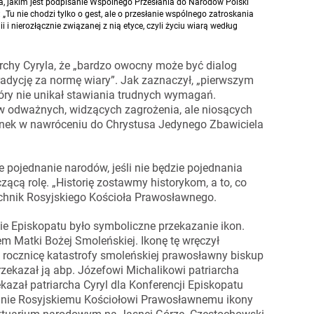
a, jakim jest podpisanie Wspólnego Przesłania do Narodów Polski
 „Tu nie chodzi tylko o gest, ale o przesłanie wspólnego zatroskania
 i nierozłącznie związanej z nią etyce, czyli życiu wiarą według
rchy Cyryla, że „bardzo owocny może być dialog
adycję za normę wiary”. Jak zaznaczył, „pierwszym
tóry nie unikał stawiania trudnych wymagań.
ów odważnych, widzących zagrożenia, ale niosących
unek w nawróceniu do Chrystusa Jedynego Zbawiciela
we pojednanie narodów, jeśli nie będzie pojednania
ącą rolę. „Historię zostawmy historykom, a to, co
chnik Rosyjskiego Kościoła Prawosławnego.
cie Episkopatu było symboliczne przekazanie ikon.
em Matki Bożej Smoleńskiej. Ikonę tę wręczył
rocznicę katastrofy smoleńskiej prawosławny biskup
zekazał ją abp. Józefowi Michalikowi patriarcha
kazał patriarcha Cyryl dla Konferencji Episkopatu
zanie Rosyjskiemu Kościołowi Prawosławnemu ikony