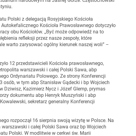
nktuarium narodowym na Jasnej Górze. Częstochowski
tyniu.
atu Polski z delegacją Rosyjskiego Kościoła
o Autokefalicznego Kościoła Prawosławnego dotyczyło
pracy obu Kościołów. „Być może odpowiedź na to
bienia refleksji przez nasze zespoły, które
 ale warto zarysować ogólny kierunek naszej woli” –
zyło 12 przedstawicieli Kościoła prawosławnego,
etropolita warszawski i całej Polski Sawa, abp
ego Ordynariatu Polowego. Ze strony Konferencji
13 osób, w tym abp Stanisław Gądecki i bp Wojciech
w Dziwisz, Kazimierz Nycz i Józef Glemp, prymas
torzy dokumentu abp Henryk Muszyński i abp
 Kowalewski, sekretarz generalny Konferencji
ego rozpoczął 16 sierpnia swoją wizytę w Polsce. Na
ta warszawski i całej Polski Sawa oraz bp Wojciech
patu Polski. W modlitwie w cerkwi św. Marii