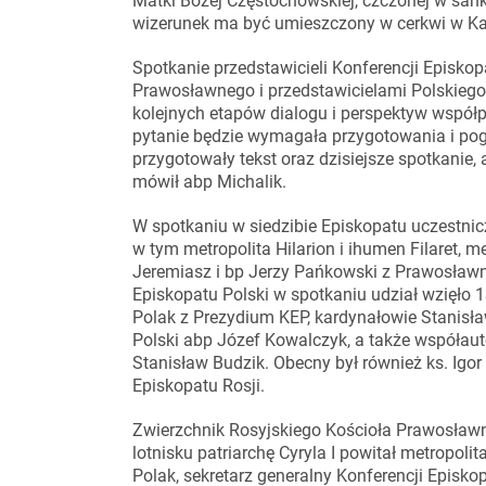
Matki Bożej Częstochowskiej, czczonej w sa
wizerunek ma być umieszczony w cerkwi w Ka
Spotkanie przedstawicieli Konferencji Episkop
Prawosławnego i przedstawicielami Polskieg
kolejnych etapów dialogu i perspektyw współ
pytanie będzie wymagała przygotowania i pogłę
przygotowały tekst oraz dzisiejsze spotkanie,
mówił abp Michalik.
W spotkaniu w siedzibie Episkopatu uczestnic
w tym metropolita Hilarion i ihumen Filaret, m
Jeremiasz i bp Jerzy Pańkowski z Prawosławn
Episkopatu Polski w spotkaniu udział wzięło 
Polak z Prezydium KEP, kardynałowie Stanisła
Polski abp Józef Kowalczyk, a także współau
Stanisław Budzik. Obecny był również ks. Igor
Episkopatu Rosji.
Zwierzchnik Rosyjskiego Kościoła Prawosławn
lotnisku patriarchę Cyryla I powitał metropoli
Polak, sekretarz generalny Konferencji Episko