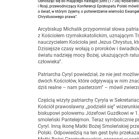
Odnosząc się do mającego nastąpić jutro (17.08) wydarzeni
i Rosji, przewodniczący Konferencji Episkopatu Polski mówił:
o świat, w którym żyjemy, o potwierdzenie wierności Ewangelii
Chrystusowego prawa”.
Arcybiskup Michalik przypomniał słowa patria
z Kościołem rzymskokatolickim, uznającym Tr
nauczycielem Kościoła jest Jezus Chrystus, k
Dzisiejsze czasy wołają o proroków i świadk
światu nadzieję mocy Bożej, ukazujących rat
człowieka”.
Patriarcha Cyryl powiedział, że nie jest możli
dwóch Kościołów, które odgrywają w nim znacz
dziś realne – nam pasterzom” – mówił zwierz
Częścią wizyty patriarchy Cyryla w Sekretaria
Kościół prawosławny „podzielił się” wizerunki
biskupowi polowemu Józefowi Guzdkowi w 1. 
smoleński Pantelejmon. Teraz symbolicznie pr
Cyryl. Inną ikonę Matki Bożej Smoleńskiej prze
Polski. Odpowiedzią na ten gest było przeka