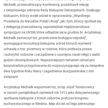
Michalik, przewodniczący Konferencji, przedstawił relację
z sierpniowego zebrania Rady Biskupów Diecezjalnych. Dziękując
biskupom, którzy wzięli udział w opracowaniu „Wspólnego
Przesłania do Narodów Polski i Rosji”, jak i tym, którzy spotkali się
z delegacją prawosławną, zapowiedział międzynarodowe
sympozjum na UKSW, które odbędzie się w grudniu br. Arcybiskup
Michalik zaznaczył też „przestrzenie budujące niepokój”,
wymagające konsultacji biskupów, wśród których wymienił
uchwałę o tzw. przemocy w rodzinie, która podważa prawa
i autorytet rodziców i zarządzenie o usunięciu nauki religii z siatki
godzin obowiązkowych. Najważniejszym tematem obrad jest
bezpośrednie przygotowanie do rozpoczynającego się za niespełna
dwa tygodnie Roku Wiary i zagadnienia duszpasterskie z nim
związane.
Arcybiskup Michalik wspomniał też, że bp Józef Teodorowicz
w swoich pamiętnikach zamieścił rok 1912 jako datę pierwszego
spotkania biskupów z trzech zaborów podczas kongresu
eucharystycznego w Wiedniu. Mija sto lat od tego pierwszego