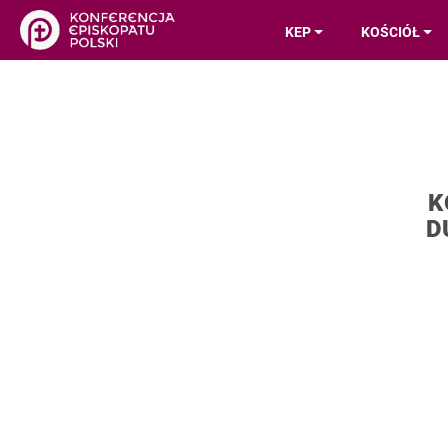
KEP
KOŚCIÓŁ
K
D