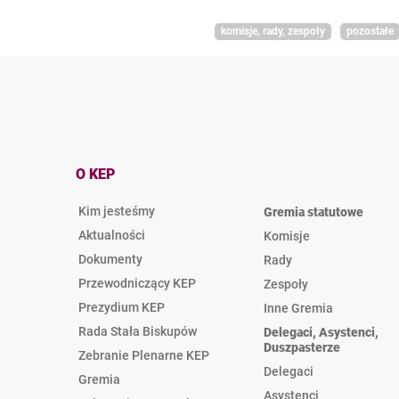
komisje, rady, zespoły
pozostałe
O KEP
Kim jesteśmy
Gremia statutowe
Aktualności
Komisje
Dokumenty
Rady
Przewodniczący KEP
Zespoły
Prezydium KEP
Inne Gremia
Rada Stała Biskupów
Delegaci, Asystenci,
Duszpasterze
Zebranie Plenarne KEP
Delegaci
Gremia
Asystenci