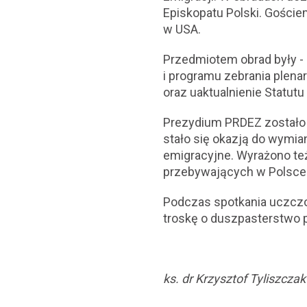
Episkopatu Polski. Goście
w USA.
Przedmiotem obrad były - 
i programu zebrania plena
oraz uaktualnienie Statut
Prezydium PRDEZ zostało 
stało się okazją do wymia
emigracyjne. Wyrażono t
przebywających w Polsce
Podczas spotkania uczczon
troskę o duszpasterstwo p
ks. dr Krzysztof Tyliszcza