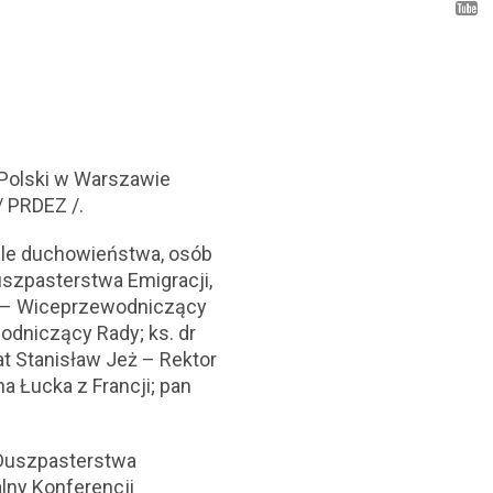
u Polski w Warszawie
/ PRDEZ /.
ele duchowieństwa, osób
uszpasterstwa Emigracji,
k – Wiceprzewodniczący
wodniczący Rady; ks. dr
łat Stanisław Jeż – Rektor
a Łucka z Francji; pan
 Duszpasterstwa
lny Konferencji