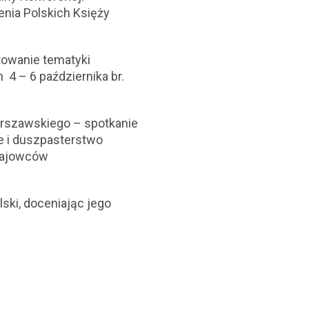
enia Polskich Księży
towanie tematyki
4 – 6 października br.
arszawskiego – spotkanie
e i duszpasterstwo
rajowców
ski, doceniając jego