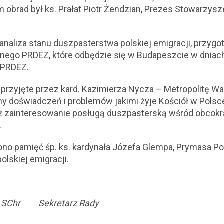
m obrad był ks. Prałat Piotr Żendzian, Prezes Stowarzysz
analiza stanu duszpasterstwa polskiej emigracji, przygo
rnego PRDEZ, które odbędzie się w Budapeszcie w dniach 
u PRDEZ.
przyjęte przez kard. Kazimierza Nycza – Metropolitę W
ny doświadczeń i problemów jakimi żyje Kościół w Polsc
eż zainteresowanie posługą duszpasterską wśród obcok
.
o pamięć śp. ks. kardynała Józefa Glempa, Prymasa Pol
olskiej emigracji.
k SChr
Sekretarz Rady