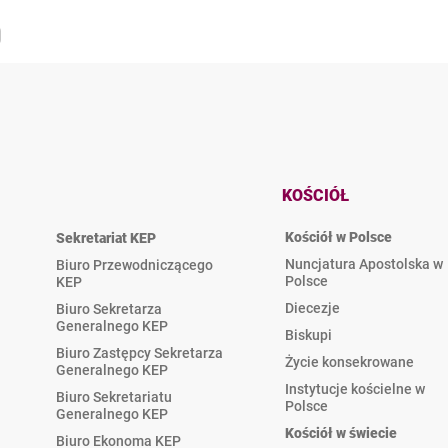
KOŚCIÓŁ
Kościół w Polsce
Sekretariat KEP
Nuncjatura Apostolska w
Biuro Przewodniczącego
Polsce
KEP
Diecezje
Biuro Sekretarza
Generalnego KEP
Biskupi
Biuro Zastępcy Sekretarza
Życie konsekrowane
Generalnego KEP
Instytucje kościelne w
Biuro Sekretariatu
Polsce
Generalnego KEP
Kościół w świecie
Biuro Ekonoma KEP