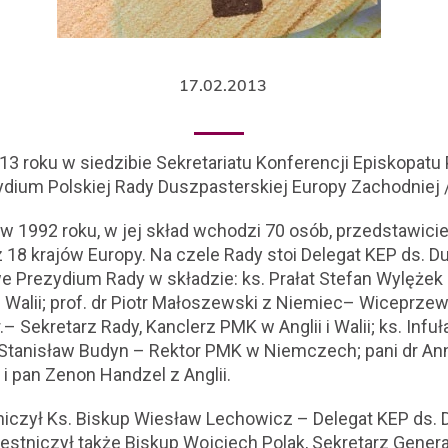
17.02.2013
013 roku w siedzibie Sekretariatu Konferencji Episkopat
ydium Polskiej Rady Duszpasterskiej Europy Zachodniej 
w 1992 roku, w jej skład wchodzi 70 osób, przedstawici
z 18 krajów Europy. Na czele Rady stoi Delegat KEP ds. D
e Prezydium Rady w składzie: ks. Prałat Stefan Wylęże
i Walii; prof. dr Piotr Małoszewski z Niemiec– Wiceprze
– Sekretarz Rady, Kanclerz PMK w Anglii i Walii; ks. Infu
t Stanisław Budyn – Rektor PMK w Niemczech; pani dr Ann
 i pan Zenon Handzel z Anglii.
czył Ks. Biskup Wiesław Lechowicz – Delegat KEP ds.
estniczył także Biskup Wojciech Polak, Sekretarz Genera