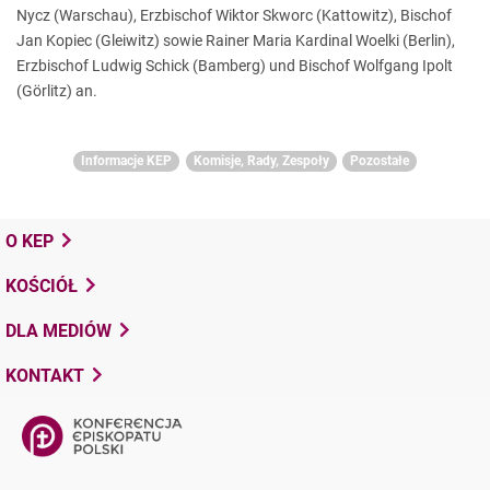
Nycz (Warschau), Erzbischof Wiktor Skworc (Kattowitz), Bischof
Jan Kopiec (Gleiwitz) sowie Rainer Maria Kardinal Woelki (Berlin),
Erzbischof Ludwig Schick (Bamberg) und Bischof Wolfgang Ipolt
(Görlitz) an.
Informacje KEP
Komisje, Rady, Zespoły
Pozostałe
O KEP
KOŚCIÓŁ
DLA MEDIÓW
KONTAKT