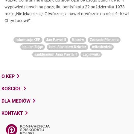
Nazwa Centrum nawiązuje do słów Ojca Świętego Jana Pawła II
wypowiedzianych na początku pontyfikatu 22 października 1978
roku: „Nie lękajcie się! Otwórzcie, a nawet otwórzcie na oścież drzwi
Chrystusowi!”.
Informacje KEP
Jan Paweł II
Kraków
Zebranie Plenarne
bp Jan Zając
kard. Stanisław Dziwisz
miłosierdzie
sanktuarium Jana Pawła II
Łagiewniki
O KEP
KOŚCIÓŁ
DLA MEDIÓW
KONTAKT