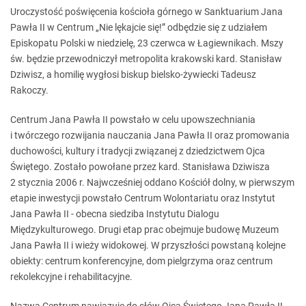
Uroczystość poświęcenia kościoła górnego w Sanktuarium Jana
Pawła II w Centrum „Nie lękajcie się!” odbędzie się z udziałem
Episkopatu Polski w niedzielę, 23 czerwca w Łagiewnikach. Mszy
św. będzie przewodniczył metropolita krakowski kard. Stanisław
Dziwisz, a homilię wygłosi biskup bielsko-żywiecki Tadeusz
Rakoczy.
Centrum Jana Pawła II powstało w celu upowszechniania
i twórczego rozwijania nauczania Jana Pawła II oraz promowania
duchowości, kultury i tradycji związanej z dziedzictwem Ojca
Świętego. Zostało powołane przez kard. Stanisława Dziwisza
2 stycznia 2006 r. Najwcześniej oddano Kościół dolny, w pierwszym
etapie inwestycji powstało Centrum Wolontariatu oraz Instytut
Jana Pawła II - obecna siedziba Instytutu Dialogu
Międzykulturowego. Drugi etap prac obejmuje budowę Muzeum
Jana Pawła II i wieży widokowej. W przyszłości powstaną kolejne
obiekty: centrum konferencyjne, dom pielgrzyma oraz centrum
rekolekcyjne i rehabilitacyjne.