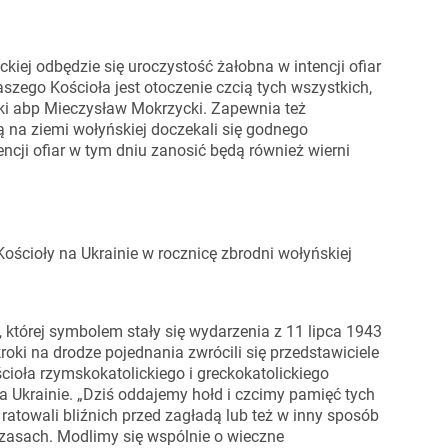
uckiej odbędzie się uroczystość żałobna w intencji ofiar
szego Kościoła jest otoczenie czcią tych wszystkich,
ski abp Mieczysław Mokrzycki. Zapewnia też
są na ziemi wołyńskiej doczekali się godnego
ncji ofiar w tym dniu zanosić będą również wierni
ościoły na Ukrainie w rocznicę zbrodni wołyńskiej
 której symbolem stały się wydarzenia z 11 lipca 1943
roki na drodze pojednania zwrócili się przedstawiciele
cioła rzymskokatolickiego i greckokatolickiego
a Ukrainie. „Dziś oddajemy hołd i czcimy pamięć tych
 ratowali bliźnich przed zagładą lub też w inny sposób
czasach. Modlimy się wspólnie o wieczne