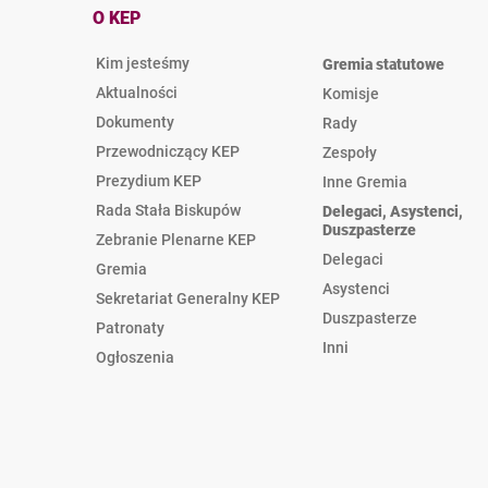
O KEP
Kim jesteśmy
Gremia statutowe
Aktualności
Komisje
Dokumenty
Rady
Przewodniczący KEP
Zespoły
Prezydium KEP
Inne Gremia
Rada Stała Biskupów
Delegaci, Asystenci,
Duszpasterze
Zebranie Plenarne KEP
Delegaci
Gremia
Asystenci
Sekretariat Generalny KEP
Duszpasterze
Patronaty
Inni
Ogłoszenia