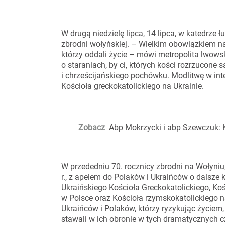
W drugą niedzielę lipca, 14 lipca, w katedrze ł
zbrodni wołyńskiej. – Wielkim obowiązkiem na
którzy oddali życie – mówi metropolita lwow
o staraniach, by ci, których kości rozrzucone 
i chrześcijańskiego pochówku. Modlitwę w inte
Kościoła greckokatolickiego na Ukrainie.
Zobacz
Abp Mokrzycki i abp Szewczuk: K
W przededniu 70. rocznicy zbrodni na Wołyniu,
r., z apelem do Polaków i Ukraińców o dalsze k
Ukraińskiego Kościoła Greckokatolickiego, Koś
w Polsce oraz Kościoła rzymskokatolickiego n
Ukraińców i Polaków, którzy ryzykując życiem,
stawali w ich obronie w tych dramatycznych 