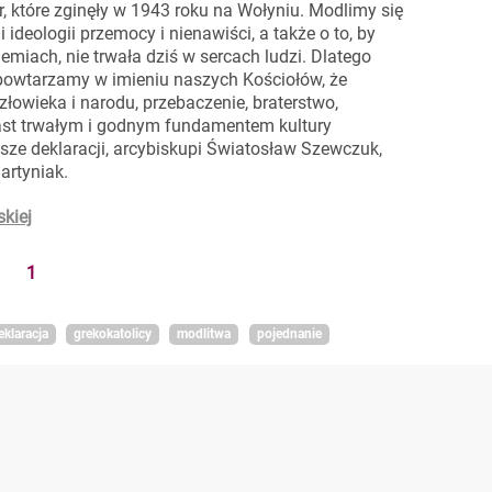
, które zginęły w 1943 roku na Wołyniu. Modlimy się
i ideologii przemocy i nienawiści, a także o to, by
miach, nie trwała dziś w sercach ludzi. Dlatego
 powtarzamy w imieniu naszych Kościołów, że
łowieka i narodu, przebaczenie, braterstwo,
iast trwałym i godnym fundamentem kultury
usze deklaracji, arcybiskupi Światosław Szewczuk,
artyniak.
kiej
1
eklaracja
grekokatolicy
modlitwa
pojednanie