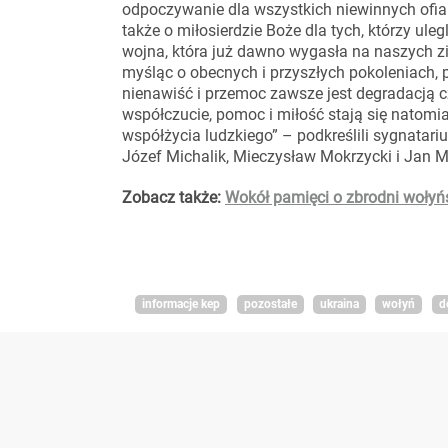
odpoczywanie dla wszystkich niewinnych ofiar
także o miłosierdzie Boże dla tych, którzy ulegl
wojna, która już dawno wygasła na naszych zie
myśląc o obecnych i przyszłych pokoleniach,
nienawiść i przemoc zawsze jest degradacją cz
współczucie, pomoc i miłość stają się natom
współżycia ludzkiego” – podkreślili sygnatari
Józef Michalik, Mieczysław Mokrzycki i Jan M
Zobacz także:
Wokół pamięci o zbrodni wołyńs
informacje kep
pozostałe
ukraina
wołyń
d