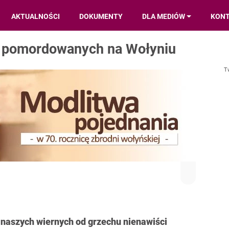
AKTUALNOŚCI
DOKUMENTY
DLA MEDIÓW
KON
za pomordowanych na Wołyniu
T
naszych wiernych od grzechu nienawiści