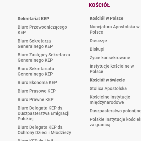
KOŚCIÓŁ
Kościół w Polsce
Sekretariat KEP
Nuncjatura Apostolska w
Biuro Przewodniczącego
Polsce
KEP
Diecezje
Biuro Sekretarza
Generalnego KEP
Biskupi
Biuro Zastępcy Sekretarza
Życie konsekrowane
Generalnego KEP
Instytucje kościelne w
Biuro Sekretariatu
Polsce
Generalnego KEP
Kościół w świecie
Biuro Ekonoma KEP
Stolica Apostolska
Biuro Prasowe KEP
Kościelne instytucje
Biuro Prawne KEP
międzynarodowe
Biuro Delegata KEP ds.
Duszpasterstwo polonijn
Duszpasterstwa Emigracji
Polskiej
Polskie instytucje koście
za granicą
Biuro Delegata KEP ds.
Ochrony Dzieci i Młodzieży