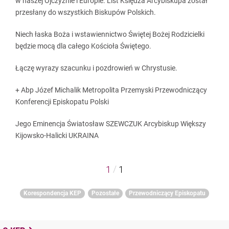
w naszej Ojczyźnie i Europie. List Księdza Arcybiskupa został
przesłany do wszystkich Biskupów Polskich.
Niech łaska Boża i wstawiennictwo Świętej Bożej Rodzicielki
będzie mocą dla całego Kościoła Świętego.
Łączę wyrazy szacunku i pozdrowień w Chrystusie.
+ Abp Józef Michalik Metropolita Przemyski Przewodniczący
Konferencji Episkopatu Polski
Jego Eminencja Światosław SZEWCZUK Arcybiskup Większy
Kijowsko-Halicki UKRAINA
/
1
1
Korespondencja KEP
Pozostałe
Przewodniczący Episkopatu