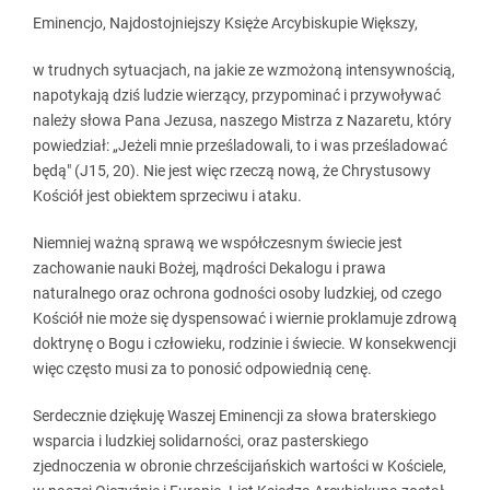
Eminencjo, Najdostojniejszy Księże Arcybiskupie Większy,
w trudnych sytuacjach, na jakie ze wzmożoną intensywnością,
napotykają dziś ludzie wierzący, przypominać i przywoływać
należy słowa Pana Jezusa, naszego Mistrza z Nazaretu, który
powiedział: „Jeżeli mnie prześladowali, to i was prześladować
będą" (J15, 20). Nie jest więc rzeczą nową, że Chrystusowy
Kościół jest obiektem sprzeciwu i ataku.
Niemniej ważną sprawą we współczesnym świecie jest
zachowanie nauki Bożej, mądrości Dekalogu i prawa
naturalnego oraz ochrona godności osoby ludzkiej, od czego
Kościół nie może się dyspensować i wiernie proklamuje zdrową
doktrynę o Bogu i człowieku, rodzinie i świecie. W konsekwencji
więc często musi za to ponosić odpowiednią cenę.
Serdecznie dziękuję Waszej Eminencji za słowa braterskiego
wsparcia i ludzkiej solidarności, oraz pasterskiego
zjednoczenia w obronie chrześcijańskich wartości w Kościele,