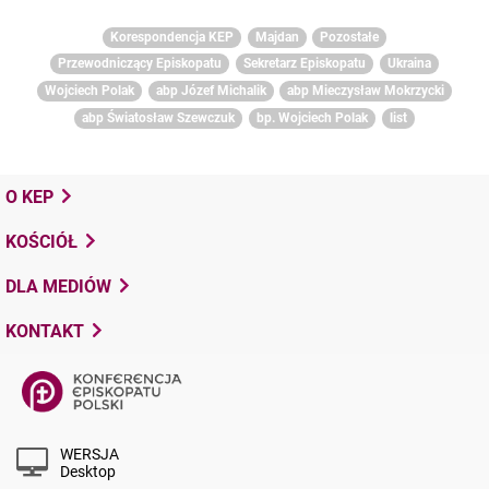
Korespondencja KEP
Majdan
Pozostałe
Przewodniczący Episkopatu
Sekretarz Episkopatu
Ukraina
Wojciech Polak
abp Józef Michalik
abp Mieczysław Mokrzycki
abp Światosław Szewczuk
bp. Wojciech Polak
list
O KEP
KOŚCIÓŁ
DLA MEDIÓW
KONTAKT
WERSJA
Desktop