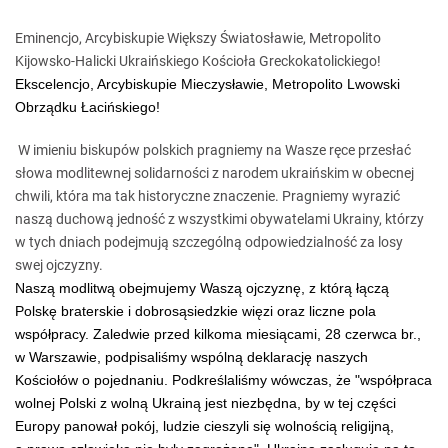
Eminencjo, Arcybiskupie Większy Światosławie, Metropolito
Kijowsko-Halicki Ukraińskiego Kościoła Greckokatolickiego!
Ekscelencjo, Arcybiskupie Mieczysławie, Metropolito Lwowski
Obrządku Łacińskiego!
W imieniu biskupów polskich pragniemy na Wasze ręce przesłać
słowa modlitewnej solidarności z narodem ukraińskim w obecnej
chwili, która ma tak historyczne znaczenie. Pragniemy wyrazić
naszą duchową jedność z wszystkimi obywatelami Ukrainy, którzy
w tych dniach podejmują szczególną odpowiedzialność za losy
swej ojczyzny.
Naszą modlitwą obejmujemy Waszą ojczyznę, z którą łączą
Polskę braterskie i dobrosąsiedzkie więzi oraz liczne pola
współpracy. Zaledwie przed kilkoma miesiącami, 28 czerwca br.,
w Warszawie, podpisaliśmy wspólną deklarację naszych
Kościołów o pojednaniu. Podkreślaliśmy wówczas, że "współpraca
wolnej Polski z wolną Ukrainą jest niezbędna, by w tej części
Europy panował pokój, ludzie cieszyli się wolnością religijną,