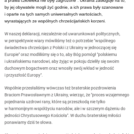
a prawa człowieka nie były zagrożone". Ukraina zasługuje na to,
by jej obywatele mogli żyć godnie, a ich prawa były szanowane
i oparte na tych samych uniwersalnych wartościach,
wyrastających ze wspólnych chrześcijańskich korzeni.
W naszej deklaracji, niezależnie od uwarunkowań politycznych,
w perspektywie wiary mówiliśmy też o potrzebie "wspólnego
świadectwa chrześcijan z Polski i z Ukrainy w jednoczącej się
Europie" oraz modliliśmy się o to, aby Bóg pomógł "polskiemu
i ukraińskiemu narodowi, aby żyjąc w pokoju dzieliły się swoim
duchowym bogactwem oraz wnosiły swój wkład w jedność
i przyszłość Europy".
Wspólnie przesłaliśmy wówczas też braterskie pozdrowienia
Braciom Prawosławnym z Ukrainy, wierząc, że "proces wzajemnego
pojednania uzdrowi rany, które są przeszkodą nie tylko
w harmonijnym współżyciu narodów, ale i w szczerym dążeniu do
jedności Chrystusowego Kościoła". W duchu braterskiej miłości
ponawiamy dziś te słowa.