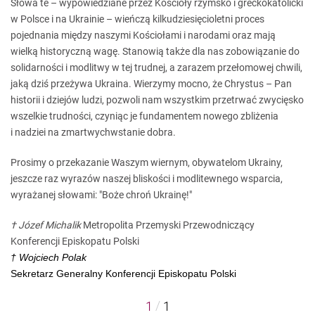
Słowa te – wypowiedziane przez Kościoły rzymsko i greckokatolicki
w Polsce i na Ukrainie – wieńczą kilkudziesięcioletni proces
pojednania między naszymi Kościołami i narodami oraz mają
wielką historyczną wagę. Stanowią także dla nas zobowiązanie do
solidarności i modlitwy w tej trudnej, a zarazem przełomowej chwili,
jaką dziś przeżywa Ukraina. Wierzymy mocno, że Chrystus – Pan
historii i dziejów ludzi, pozwoli nam wszystkim przetrwać zwycięsko
wszelkie trudności, czyniąc je fundamentem nowego zbliżenia
i nadziei na zmartwychwstanie dobra.
Prosimy o przekazanie Waszym wiernym, obywatelom Ukrainy,
jeszcze raz wyrazów naszej bliskości i modlitewnego wsparcia,
wyrażanej słowami: "Boże chroń Ukrainę!"
† Józef Michalik
Metropolita Przemyski Przewodniczący
Konferencji Episkopatu Polski
† Wojciech Polak
Sekretarz Generalny Konferencji Episkopatu Polski
/
1
1