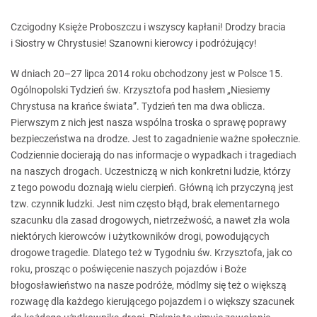
Czcigodny Księże Proboszczu i wszyscy kapłani! Drodzy bracia
i Siostry w Chrystusie! Szanowni kierowcy i podróżujący!
W dniach 20–27 lipca 2014 roku obchodzony jest w Polsce 15.
Ogólnopolski Tydzień św. Krzysztofa pod hasłem „Niesiemy
Chrystusa na krańce świata”. Tydzień ten ma dwa oblicza.
Pierwszym z nich jest nasza wspólna troska o sprawę poprawy
bezpieczeństwa na drodze. Jest to zagadnienie ważne społecznie.
Codziennie docierają do nas informacje o wypadkach i tragediach
na naszych drogach. Uczestniczą w nich konkretni ludzie, którzy
z tego powodu doznają wielu cierpień. Główną ich przyczyną jest
tzw. czynnik ludzki. Jest nim często błąd, brak elementarnego
szacunku dla zasad drogowych, nietrzeźwość, a nawet zła wola
niektórych kierowców i użytkowników drogi, powodujących
drogowe tragedie. Dlatego też w Tygodniu św. Krzysztofa, jak co
roku, prosząc o poświęcenie naszych pojazdów i Boże
błogosławieństwo na nasze podróże, módlmy się też o większą
rozwagę dla każdego kierującego pojazdem i o większy szacunek