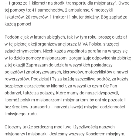
– 1 grosz za 1 kilometr na środki transportu dla misjonarzy”. Owoc
tej pomocy to: 41 samochodów, 2 ambulanse, 9 motocykli
i skuterów, 20 rowerów, 1 traktor i 1 skuter śnieżny. Bóg zapłać za
każdą pomoc!
Podobnie jak w latach ubiegłych, tak i w tym roku, proszę o udział
w tej pięknej akcji organizowanej przez MIVA Polska, służącej
szlachetnym celom. Niech każda wspólnota parafialna włączy się
w to dzieło pomocy misjonarzom i zorganizuje odpowiednia zbiórkę
z tej okazji! Zapraszam do udziału wszystkich posiadaczy
pojazdów i zmotoryzowanych, kierowców, motocyklistów a nawet
rowerzystów. Podziękuj i Ty za każdą szczęśliwą podróż, za każdy
bezpiecznie przejechany kilometr, za wszystko czym Cię Pan
obdarzył, także za pojazdy, które mamy do naszej dyspozycji,
i pomóż polskim misjonarzom i misjonarkom, by oni nie pozostali
bez środków transportu – narzędzi swojej misyjnej codzienności
i misyjnego trudu.
Otoczmy także serdeczną modlitwą i życzliwością naszych
misjonarzy i misjonarki! Jesteśmy wszyscy Kościołem misyjnym.