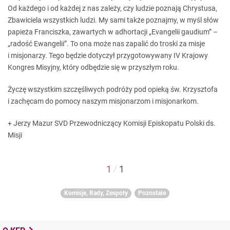
Od każdego i od każdej z nas zależy, czy ludzie poznają Chrystusa,
Zbawiciela wszystkich ludzi. My sami także poznajmy, w myśl słów
papieża Franciszka, zawartych w adhortacji „Evangelii gaudium” –
„radość Ewangelii”. To ona może nas zapalić do troski za misje
i misjonarzy. Tego będzie dotyczył przygotowywany IV Krajowy
Kongres Misyjny, który odbędzie się w przyszłym roku.
Życzę wszystkim szczęśliwych podróży pod opieką św. Krzysztofa
i zachęcam do pomocy naszym misjonarzom i misjonarkom.
+ Jerzy Mazur SVD Przewodniczący Komisji Episkopatu Polski ds.
Misji
/
1
1
Komisje, Rady, Zespoły
Pozostałe