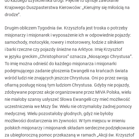
do każdego użytkownika drogi. Pięknie to ujmuje zawołanie
Krajowego Duszpasterstwa Kierowców: „Kierujmy się miłością na
drodze”.
Drugim obliczem Tygodnia św. Krzysztofa jest troska o potrzeby
misjonarzy i misjonarek i wyposażenie ich w odpowiednie pojazdy:
samochody, motocykle, rowery i motorowery, łodzie z silnikiem
i barki rzeczne czy pojazdy śnieżne na Arktyce. Imię Krzysztof
w języku greckim „Christophoros” oznacza „Niosącego Chrystusa”.
To imię można odnieść do każdego misjonarza i misjonarki
podejmującego zadanie głoszenia Ewangelii na krańcach świata
wśród ludzi nie znających jeszcze Chrystusa. Oni po przez swoją
ofiarną posługę niosą tym ludziom Chrystusa. Gdyby nie pojazdy,
zdobywane poprzez akcje organizowane przez MIVA Polska, wielu
nie miałoby szansy usłyszeć Słowa Ewangelii czy mieć możliwość
uczestniczenia we Mszy Św. Wielu nie otrzymałoby żadnej pomocy
medycznej. Wielu pozostałoby głodnych, gdyż nie byłoby
możliwości dostarczenia im żywności. W tym miejscu w imieniu
polskich misjonarzy i misjonarek składam serdeczne podziękowanie
za ubiegłoroczną pomoc przekazaną w ramach „Akcji św. Krzysztof