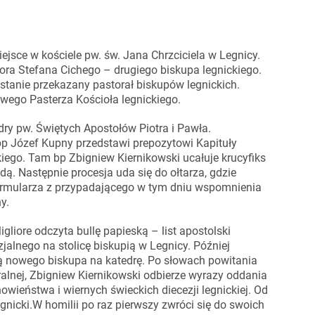
iejsce w kościele pw. św. Jana Chrzciciela w Legnicy.
iora Stefana Cichego – drugiego biskupa legnickiego.
stanie przekazany pastorał biskupów legnickich.
owego Pasterza Kościoła legnickiego.
dry pw. Świętych Apostołów Piotra i Pawła.
bp Józef Kupny przedstawi prepozytowi Kapituły
iego. Tam bp Zbigniew Kiernikowski ucałuje krucyfiks
. Następnie procesja uda się do ołtarza, gdzie
 formularza z przypadającego w tym dniu wspomnienia
y.
gliore odczyta bullę papieską – list apostolski
alnego na stolicę biskupią w Legnicy. Później
ą nowego biskupa na katedrę. Po słowach powitania
alnej, Zbigniew Kiernikowski odbierze wyrazy oddania
owieństwa i wiernych świeckich diecezji legnickiej. Od
egnicki.W homilii po raz pierwszy zwróci się do swoich