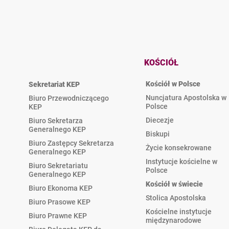
KOŚCIÓŁ
Kościół w Polsce
Sekretariat KEP
Nuncjatura Apostolska w
Biuro Przewodniczącego
Polsce
KEP
Diecezje
Biuro Sekretarza
Generalnego KEP
Biskupi
Biuro Zastępcy Sekretarza
Życie konsekrowane
Generalnego KEP
Instytucje kościelne w
Biuro Sekretariatu
Polsce
Generalnego KEP
Kościół w świecie
Biuro Ekonoma KEP
Stolica Apostolska
Biuro Prasowe KEP
Kościelne instytucje
Biuro Prawne KEP
międzynarodowe