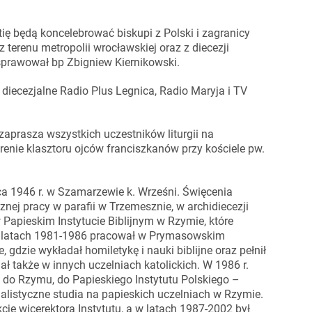
 będą koncelebrować biskupi z Polski i zagranicy
 z terenu metropolii wrocławskiej oraz z diecezji
 sprawował bp Zbigniew Kiernikowski.
 diecezjalne Radio Plus Legnica, Radio Maryja i TV
zaprasza wszystkich uczestników liturgii na
renie klasztoru ojców franciszkanów przy kościele pw.
pca 1946 r. w Szamarzewie k. Wrześni. Święcenia
znej pracy w parafii w Trzemesznie, w archidiecezji
w Papieskim Instytucie Biblijnym w Rzymie, które
 W latach 1981-1986 pracował w Prymasowskim
zie wykładał homiletykę i nauki biblijne oraz pełnił
ał także w innych uczelniach katolickich. W 1986 r.
 do Rzymu, do Papieskiego Instytutu Polskiego –
alistyczne studia na papieskich uczelniach w Rzymie.
kcję wicerektora Instytutu, a w latach 1987-2002 był