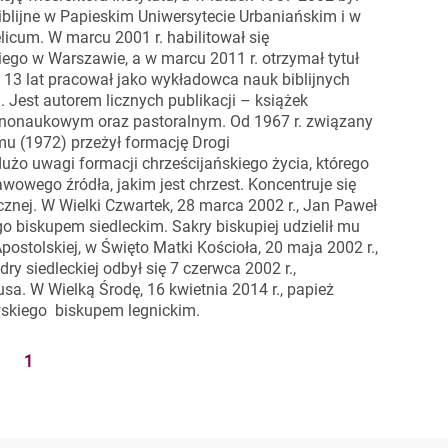
iblijne w Papieskim Uniwersytecie Urbaniańskim i w
icum. W marcu 2001 r. habilitował się
ego w Warszawie, a w marcu 2011 r. otrzymał tytuł
h 13 lat pracował jako wykładowca nauk biblijnych
 Jest autorem licznych publikacji – książek
arnonaukowym oraz pastoralnym. Od 1967 r. związany
mu (1972) przeżył formację Drogi
żo uwagi formacji chrześcijańskiego życia, którego
owego źródła, jakim jest chrzest. Koncentruje się
gicznej. W Wielki Czwartek, 28 marca 2002 r., Jan Paweł
go biskupem siedleckim. Sakry biskupiej udzielił mu
postolskiej, w Święto Matki Kościoła, 20 maja 2002 r.,
dry siedleckiej odbył się 7 czerwca 2002 r.,
a. W Wielką Środę, 16 kwietnia 2014 r., papież
wskiego biskupem legnickim.
1