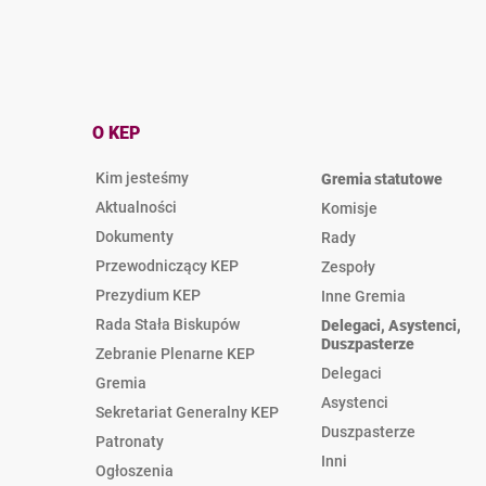
O KEP
Kim jesteśmy
Gremia statutowe
Aktualności
Komisje
Dokumenty
Rady
Przewodniczący KEP
Zespoły
Prezydium KEP
Inne Gremia
Rada Stała Biskupów
Delegaci, Asystenci,
Duszpasterze
Zebranie Plenarne KEP
Delegaci
Gremia
Asystenci
Sekretariat Generalny KEP
Duszpasterze
Patronaty
Inni
Ogłoszenia