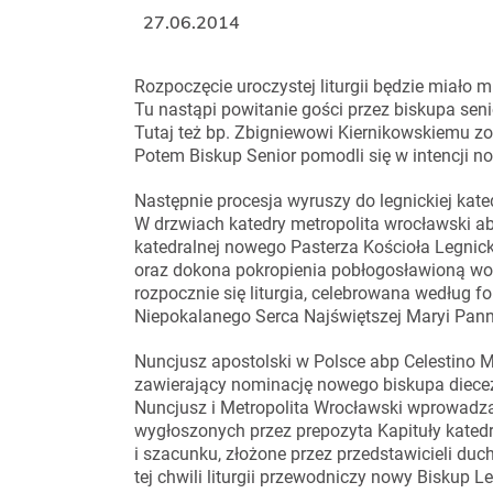
27.06.2014
Rozpoczęcie uroczystej liturgii będzie miało m
Tu nastąpi powitanie gości przez biskupa sen
Tutaj też bp. Zbigniewowi Kiernikowskiemu zo
Potem Biskup Senior pomodli się w intencji n
Następnie procesja wyruszy do legnickiej kate
W drzwiach katedry metropolita wrocławski a
katedralnej nowego Pasterza Kościoła Legnick
oraz dokona pokropienia pobłogosławioną wodą
rozpocznie się liturgia, celebrowana według
Niepokalanego Serca Najświętszej Maryi Pann
Nuncjusz apostolski w Polsce abp Celestino Mi
zawierający nominację nowego biskupa diecezj
Nuncjusz i Metropolita Wrocławski wprowadz
wygłoszonych przez prepozyta Kapituły katedr
i szacunku, złożone przez przedstawicieli duch
tej chwili liturgii przewodniczy nowy Biskup L