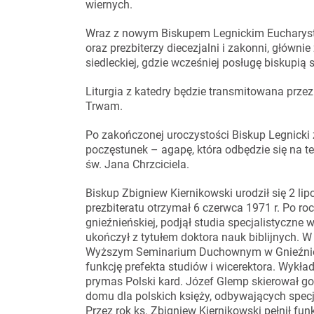
wiernych.
Wraz z nowym Biskupem Legnickim Eucharystię
oraz prezbiterzy diecezjalni i zakonni, głównie
siedleckiej, gdzie wcześniej posługę biskupią
Liturgia z katedry będzie transmitowana przez
Trwam.
Po zakończonej uroczystości Biskup Legnicki 
poczęstunek – agapę, która odbędzie się na te
św. Jana Chrzciciela.
Biskup Zbigniew Kiernikowski urodził się 2 li
prezbiteratu otrzymał 6 czerwca 1971 r. Po roc
gnieźnieńskiej, podjął studia specjalistyczne 
ukończył z tytułem doktora nauk biblijnych.
Wyższym Seminarium Duchownym w Gnieźnie, gd
funkcję prefekta studiów i wicerektora. Wykład
prymas Polski kard. Józef Glemp skierował go
domu dla polskich księży, odbywających specj
Przez rok ks. Zbigniew Kiernikowski pełnił fun