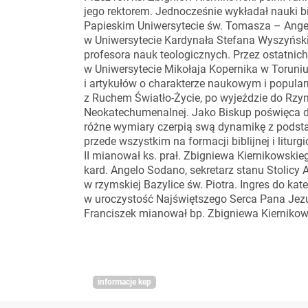
jego rektorem. Jednocześnie wykładał nauki b
Papieskim Uniwersytecie św. Tomasza – Angel
w Uniwersytecie Kardynała Stefana Wyszyński
profesora nauk teologicznych. Przez ostatnic
w Uniwersytecie Mikołaja Kopernika w Toruniu.
i artykułów o charakterze naukowym i popul
z Ruchem Światło-Życie, po wyjeździe do Rzy
Neokatechumenalnej. Jako Biskup poświęca du
różne wymiary czerpią swą dynamikę z podstaw
przede wszystkim na formacji biblijnej i litur
II mianował ks. prał. Zbigniewa Kiernikowskie
kard. Angelo Sodano, sekretarz stanu Stolicy A
w rzymskiej Bazylice św. Piotra. Ingres do kate
w uroczystość Najświętszego Serca Pana Jezus
Franciszek mianował bp. Zbigniewa Kierniko
informacje kep