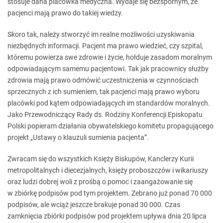
stosuje dana placówka medyczna. Wydaje się bezspornym, że
pacjenci mają prawo do takiej wiedzy.
Skoro tak, należy stworzyć im realne możliwości uzyskiwania
niezbędnych informacji. Pacjent ma prawo wiedzieć, czy szpital,
któremu powierza swe zdrowie i życie, hołduje zasadom moralnym
odpowiadającym samemu pacjentowi. Tak jak pracownicy służby
zdrowia mają prawo odmówić uczestniczenia w czynnościach
sprzecznych z ich sumieniem, tak pacjenci mają prawo wyboru
placówki pod kątem odpowiadających im standardów moralnych.
Jako Przewodniczący Rady ds. Rodziny Konferencji Episkopatu
Polski popieram działania obywatelskiego komitetu propagującego
projekt „Ustawy o klauzuli sumienia pacjenta”.
Zwracam się do wszystkich Księży Biskupów, Kanclerzy Kurii
metropolitalnych i diecezjalnych, księży proboszczów i wikariuszy
oraz ludzi dobrej woli z prośbą o pomoc i zaangażowanie się
w zbiórkę podpisów pod tym projektem. Zebrano już ponad 70 000
podpisów, ale wciąż jeszcze brakuje ponad 30 000. Czas
zamknięcia zbiórki podpisów pod projektem upływa dnia 20 lipca