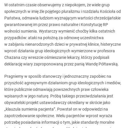
W ostatnim czasie obserwujemy z niepokojem, że wiele grup
społecznych w imię źle pojętego pluralizmu i rozdziału Kościoła od
Państwa, odmawia ludziom wyznającym wartości chrześcijańskie
gwarantowanej im przez prawo naturalne i Konstytucję RP
wolności sumienia. Wystarczy wymienić choćby kilka ostatnich
przypadków: ataki na położną za odmowę uczestnictwa
w zabijaniu nienarodzonych dzieci w prywatnej klinice, histeryczne
wprost działania grup ideologicznych wymierzone w profesora
Chazana czy wreszcie ośmieszanie lekarzy, którzy podpisali
deklarację wiary zaproponowaną przez panią Wandę Półtawską.
Pragniemy w sposób stanowczy i jednoznaczny zapobiec na
przyszłość agresywnym działaniom grup ideologicznych i mediów,
które publicznie odmawiają powszechnych praw człowieka
wpisanych w jego naturę. Próbą takiego przeciwdziałania jest
obywatelski projekt ustawodawczy określany w skrócie jako
„klauzula sumienia pacjenta”. Powstał on w odpowiedzi na
zapotrzebowanie społeczne. Wielu pacjentów wprost wyraża
potrzebę posiadania informacji o tym, jakie standardy moralne