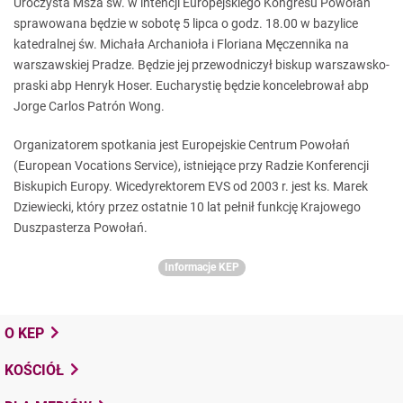
Uroczysta Msza św. w intencji Europejskiego Kongresu Powołań
sprawowana będzie w sobotę 5 lipca o godz. 18.00 w bazylice
katedralnej św. Michała Archanioła i Floriana Męczennika na
warszawskiej Pradze. Będzie jej przewodniczył biskup warszawsko-
praski abp Henryk Hoser. Eucharystię będzie koncelebrował abp
Jorge Carlos Patrón Wong.
Organizatorem spotkania jest Europejskie Centrum Powołań
(European Vocations Service), istniejące przy Radzie Konferencji
Biskupich Europy. Wicedyrektorem EVS od 2003 r. jest ks. Marek
Dziewiecki, który przez ostatnie 10 lat pełnił funkcję Krajowego
Duszpasterza Powołań.
Informacje KEP
O KEP
KOŚCIÓŁ