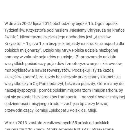
W dniach 20-27 lipca 2014 obchodzony będzie 15. Ogólnopolski
Tydzień św. Krzysztofa pod hasłem „Niesiemy Chrystusa na krańce
świata”. Nieodłączną częścią jego obchodów jest „Akcja św.
Krzysztof – 1 gr za 1 km bezpiecznej jazdy na środki transportu dla
polskich misjonarzy”
.
Dzięki niej MIVA Polska udziela niezbędnej
pomocy w zakupie pojazdów na misje. - Zapraszam do udziału
wszystkich posiadaczy pojazdów i zmotoryzowanych, kierowców,
motocyklistów a nawet rowerzystów. Podziękuj i Ty za każdą
szczęśliwą podróż, za każdy bezpiecznie przejechany kilometr, za
wszystko czym Cię Pan obdarzył, także za pojazdy, które mamy do
naszej dyspozycji, i pomóż polskim misjonarzom i misjonarkom, by
oni nie pozostali bez środków transportu – narzędzi swojej misyjnej
codzienności i misyjnego trudu – zachęca bp Jerzy Mazur,
przewodniczący Komisji Episkopatu Polski ds. Misji.
W roku 2013 zostało zrealizowanych 55 próśb od polskich
misjonarzy z 26 krajów Afryki, Ameryki Płd. i Azji. Przekazane