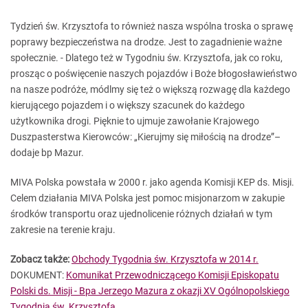
Tydzień św. Krzysztofa to również nasza wspólna troska o sprawę
poprawy bezpieczeństwa na drodze. Jest to zagadnienie ważne
społecznie. - Dlatego też w Tygodniu św. Krzysztofa, jak co roku,
prosząc o poświęcenie naszych pojazdów i Boże błogosławieństwo
na nasze podróże, módlmy się też o większą rozwagę dla każdego
kierującego pojazdem i o większy szacunek do każdego
użytkownika drogi. Pięknie to ujmuje zawołanie Krajowego
Duszpasterstwa Kierowców: „Kierujmy się miłością na drodze”–
dodaje bp Mazur.
MIVA Polska powstała w 2000 r. jako agenda Komisji KEP ds. Misji.
Celem działania MIVA Polska jest pomoc misjonarzom w zakupie
środków transportu oraz ujednolicenie różnych działań w tym
zakresie na terenie kraju.
Zobacz także:
Obchody Tygodnia św. Krzysztofa w 2014 r.
DOKUMENT:
Komunikat Przewodniczącego Komisji Episkopatu
Polski ds. Misji - Bpa Jerzego Mazura z okazji XV Ogólnopolskiego
Tygodnia św. Krzysztofa