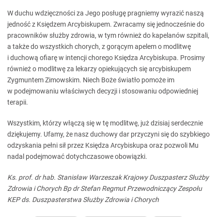
W duchu wdzięczności za Jego posługę pragniemy wyrazić naszą
jedność z Księdzem Arcybiskupem. Zwracamy się jednocześnie do
pracowników służby zdrowia, w tym również do kapelanów szpitali,
a także do wszystkich chorych, z gorącym apelem o modlitwę
i duchową ofiarę w intencji chorego Księdza Arcybiskupa. Prosimy
również o modlitwę za lekarzy opiekujących się arcybiskupem
Zygmuntem Zimowskim. Niech Boże światło pomoże im
w podejmowaniu właściwych decyzji i stosowaniu odpowiedniej
terapii.
Wszystkim, którzy włączą się w tę modlitwę, już dzisiaj serdecznie
dziękujemy. Ufamy, że nasz duchowy dar przyczyni się do szybkiego
odzyskania pełni sił przez Księdza Arcybiskupa oraz pozwoli Mu
nadal podejmować dotychczasowe obowiązki.
Ks. prof. dr hab. Stanisław Warzeszak
Krajowy Duszpasterz Służby
Zdrowia i Chorych
Bp dr Stefan Regmut
Przewodniczący Zespołu
KEP
ds. Duszpasterstwa Służby Zdrowia i Chorych