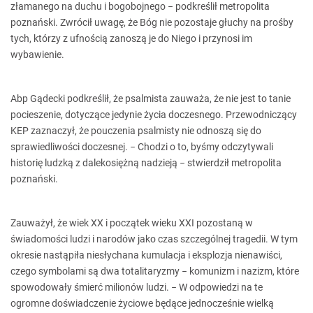
złamanego na duchu i bogobojnego − podkreślił metropolita
poznański. Zwrócił uwagę, że Bóg nie pozostaje głuchy na prośby
tych, którzy z ufnością zanoszą je do Niego i przynosi im
wybawienie.
Abp Gądecki podkreślił, że psalmista zauważa, że nie jest to tanie
pocieszenie, dotyczące jedynie życia doczesnego. Przewodniczący
KEP zaznaczył, że pouczenia psalmisty nie odnoszą się do
sprawiedliwości doczesnej. − Chodzi o to, byśmy odczytywali
historię ludzką z dalekosiężną nadzieją − stwierdził metropolita
poznański.
Zauważył, że wiek XX i początek wieku XXI pozostaną w
świadomości ludzi i narodów jako czas szczególnej tragedii. W tym
okresie nastąpiła niesłychana kumulacja i eksplozja nienawiści,
czego symbolami są dwa totalitaryzmy − komunizm i nazizm, które
spowodowały śmierć milionów ludzi. − W odpowiedzi na te
ogromne doświadczenie życiowe będące jednocześnie wielką