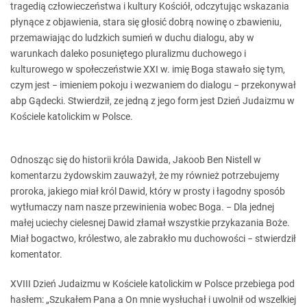
tragedią człowieczeństwa i kultury Kościół, odczytując wskazania
płynące z objawienia, stara się głosić dobrą nowinę o zbawieniu,
przemawiając do ludzkich sumień w duchu dialogu, aby w
warunkach daleko posuniętego pluralizmu duchowego i
kulturowego w społeczeństwie XXI w. imię Boga stawało się tym,
czym jest − imieniem pokoju i wezwaniem do dialogu − przekonywał
abp Gądecki. Stwierdził, ze jedną z jego form jest Dzień Judaizmu w
Kościele katolickim w Polsce.
Odnosząc się do historii króla Dawida, Jakoob Ben Nistell w
komentarzu żydowskim zauważył, że my również potrzebujemy
proroka, jakiego miał król Dawid, który w prosty i łagodny sposób
wytłumaczy nam nasze przewinienia wobec Boga. − Dla jednej
małej uciechy cielesnej Dawid złamał wszystkie przykazania Boże.
Miał bogactwo, królestwo, ale zabrakło mu duchowości − stwierdził
komentator.
XVIII Dzień Judaizmu w Kościele katolickim w Polsce przebiega pod
hasłem: „Szukałem Pana a On mnie wysłuchał i uwolnił od wszelkiej