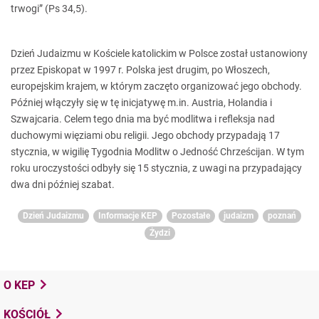
trwogi” (Ps 34,5).
Dzień Judaizmu w Kościele katolickim w Polsce został ustanowiony
przez Episkopat w 1997 r. Polska jest drugim, po Włoszech,
europejskim krajem, w którym zaczęto organizować jego obchody.
Później włączyły się w tę inicjatywę m.in. Austria, Holandia i
Szwajcaria. Celem tego dnia ma być modlitwa i refleksja nad
duchowymi więziami obu religii. Jego obchody przypadają 17
stycznia, w wigilię Tygodnia Modlitw o Jedność Chrześcijan. W tym
roku uroczystości odbyły się 15 stycznia, z uwagi na przypadający
dwa dni później szabat.
Dzień Judaizmu
Informacje KEP
Pozostałe
judaizm
poznań
Żydzi
O KEP
KOŚCIÓŁ