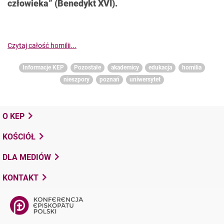
człowieka” (Benedykt XVI).
Czytaj całość homilii..
.
Informacje KEP
Pozostałe
akademicy
edukacja
homilia
nieszpory
poznań
uniwersytet
O KEP
KOŚCIÓŁ
DLA MEDIÓW
KONTAKT