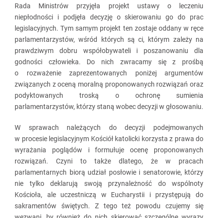
Rada Ministrów przyjęła projekt ustawy o leczeniu
niepłodności i podjęła decyzję o skierowaniu go do prac
legislacyjnych. Tym samym projekt ten zostaje oddany w ręce
parlamentarzystów, wśród których są ci, którym zależy na
prawdziwym dobru współobywateli i poszanowaniu dla
godności człowieka. Do nich zwracamy się z prośbą
o rozważenie zaprezentowanych poniżej argumentów
związanych z oceną moralną proponowanych rozwiązań oraz
podyktowanych troską o ochronę sumienia
parlamentarzystów, którzy staną wobec decyzji w głosowaniu.
W sprawach należących do decyzji podejmowanych
w procesie legislacyjnym Kościół katolicki korzysta z prawa do
wyrażania poglądów i formułuje ocenę proponowanych
rozwiązań. Czyni to także dlatego, że w pracach
parlamentarnych biorą udział posłowie i senatorowie, którzy
nie tylko deklarują swoją przynależność do wspólnoty
Kościoła, ale uczestniczą w Eucharystii i przystępują do
sakramentów świętych. Z tego też powodu czujemy się
wezwani, by również do nich skierować szczególne wyrazy