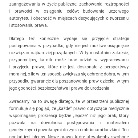
zaangażowania w życie publiczne, zachowania roztropności
i prawości w osiąganiu celów; budowanie uczciwego
autorytetu i obecność w miejscach decydujących o tworzeniu
i stosowaniu prawa.
Dlatego też konieczne wydaje się przyjęcie strategii
postępowania w przypadku, gdy nie jest możliwe osiągnięcie
rozwiązań najbardziej pożądanych. W tym ostatnim zakresie,
przypomnijmy, katolik może brać udział w wypracowaniu
i przyjęciu prawa, które nie jest doskonałe z perspektywy
moralnej, o ile w ten sposób zwiększa się ochronę dobra, w tym
przypadku gwarancje dla poszanowania praw dziecka, w tym
jego godności, bezpieczeństwa i prawa do urodzenia.
Zwracamy na to uwagę dlatego, że w przestrzeni publicznej
formułuje się pogląd, że „każde” prawo dotyczące medycznie
wspomaganej prokreacji będzie „lepsze” niż jego brak, który
pozwala na dowolność postępowania z materiałem
genetycznym i powołanymi do życia embrionami ludzkimi. Ten
pogląd jest błędny. Nowe prawo, które utrwalałoby swobodę