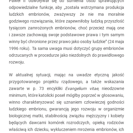
Paweł II odwoływał się do sumienia osób sprawujących
odpowiedzialne funkcje, aby „została wstrzymana produkcja
ludzkich embrionów, zważywszy że nie ma moralnie
godziwego rozwiązania, które zapewniłoby ludzką przyszłość
tysiącom zamrożonych embrionów, choć przecież mają one
i zawsze zachowają swoje podstawowe prawa i tym samym
winny być chronione przez prawo jako osoby ludzkie” (24 maja
1996 roku). Ta sama uwaga musi dotyczyć grupy embrionów
odrzucanych w procedurze jako niezdolnych do prawidłowego
rozwoju.
W aktualnej sytuacji, mając na uwadze etyczną jakość
przygotowanego projektu rządowego, a także wskazania
zawarte w p. 73 encykliki
Evangelium vitae
, nieodzowne
minimum, które katolicki poseł mógłby poprzeć w głosowaniu,
winno charakteryzować się uznaniem człowieczej godności
ludzkiego embrionu, gwarancją jego rozwoju w organizmie
biologicznej matki, stabilnością związku mężczyzny i kobiety
będących dawcami komórek rozrodczych, opieką rodziców
właściwą ich dziecku, wykluczeniem mrożenia embrionów, ich