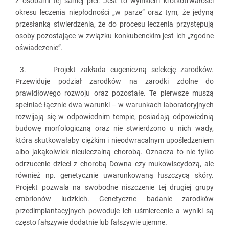
z osobami tej samej płci. Jest to wynikiem krótkotrwałości
okresu leczenia niepłodności „w parze” oraz tym, że jedyną
przesłanką stwierdzenia, że do procesu leczenia przystępują
osoby pozostające w związku konkubenckim jest ich „zgodne
oświadczenie”.
3. Projekt zakłada eugeniczną selekcję zarodków.
Przewiduje podział zarodków na zarodki zdolne do
prawidłowego rozwoju oraz pozostałe. Te pierwsze muszą
spełniać łącznie dwa warunki – w warunkach laboratoryjnych
rozwijają się w odpowiednim tempie, posiadają odpowiednią
budowę morfologiczną oraz nie stwierdzono u nich wady,
która skutkowałaby ciężkim i nieodwracalnym upośledzeniem
albo jakąkolwiek nieuleczalną chorobą. Oznacza to nie tylko
odrzucenie dzieci z chorobą Downa czy mukowiscydozą, ale
również np. genetycznie uwarunkowaną łuszczycą skóry.
Projekt pozwala na swobodne niszczenie tej drugiej grupy
embrionów ludzkich. Genetyczne badanie zarodków
przedimplantacyjnych powoduje ich uśmiercenie a wyniki są
często fałszywie dodatnie lub fałszywie ujemne.