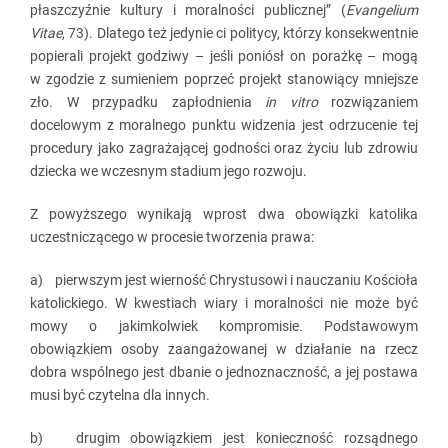
płaszczyźnie kultury i moralności publicznej” (
Evangelium
Vitae
, 73). Dlatego też jedynie ci politycy, którzy konsekwentnie
popierali projekt godziwy – jeśli poniósł on porażkę – mogą
w zgodzie z sumieniem poprzeć projekt stanowiący mniejsze
zło. W przypadku zapłodnienia
in vitro
rozwiązaniem
docelowym z moralnego punktu widzenia jest odrzucenie tej
procedury jako zagrażającej godności oraz życiu lub zdrowiu
dziecka we wczesnym stadium jego rozwoju.
Z powyższego wynikają wprost dwa obowiązki katolika
uczestniczącego w procesie tworzenia prawa:
a) pierwszym jest wierność Chrystusowi i nauczaniu Kościoła
katolickiego. W kwestiach wiary i moralności nie może być
mowy o jakimkolwiek kompromisie. Podstawowym
obowiązkiem osoby zaangażowanej w działanie na rzecz
dobra wspólnego jest dbanie o jednoznaczność, a jej postawa
musi być czytelna dla innych.
b) drugim obowiązkiem jest konieczność rozsądnego