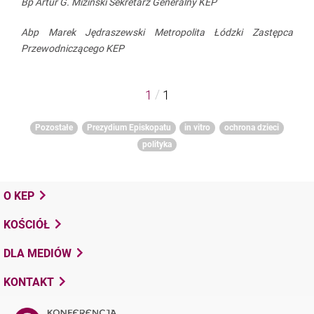
Bp Artur G. Miziński
Sekretarz Generalny KEP
Abp Marek Jędraszewski
Metropolita Łódzki
Zastępca
Przewodniczącego KEP
/
1
1
Pozostałe
Prezydium Episkopatu
in vitro
ochrona dzieci
polityka
O KEP
KOŚCIÓŁ
DLA MEDIÓW
KONTAKT