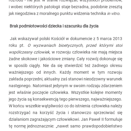
rozrodu - nie jest w stanie rozwiązać wszystkich problemów,
i wobec niektórych patologii staje bezradna, podobnie zresztą
jak niegodziwa z moralnego punktu widzenia technika
in vitro
.
Brak podmiotowości dziecka i szacunku dla życia
Jak wskazywał polski Kościół w dokumencie z 5 marca 2013
roku pt.
O wyzwaniach bioetycznych, przed którymi stoi
współczesny człowiek
, w rozwoju człowieka nie mają miejsca
żadne skokowe i jakościowe zmiany. Cały rozwój dokonuje się
w sposób ciągły. Nie da się stwierdzić też żadnego okresu
ważniejszego od innych. Każdy moment w tym rozwoju
zakłada poprzedni, aktualny zaś stanowi nieodzowny warunek
następnego. Natomiast jedynym w swoim rodzaju zdarzeniem
jest właśnie poczęcie człowieka. Wszystkie kolejne momenty
jego życia są konsekwencją tego pierwszego, najważniejszego.
W końcu wszelkie wątpliwości co do istnienia człowieka należy
rozstrzygać na korzyść życia i stanowczo sprzeciwiać się
działaniom zagrażającym człowiekowi. Jan Paweł II formułuje
tę normę jednoznacznie: „nawet samo prawdopodobieństwo