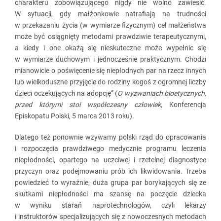
charakteru zobowiązującego nigdy nie wolno zawiesić.
W sytuacji, gdy małżonkowie natrafiają na trudności
w przekazaniu życia (w wymiarze fizycznym) cel małżeństwa
może być osiągnięty metodami prawdziwie terapeutycznymi,
a kiedy i one okażą się nieskuteczne może wypełnic się
w wymiarze duchowym i jednocześnie praktycznym. Chodzi
mianowicie o poświęcenie się niepłodnych par na rzecz innych
lub wielkoduszne przyjęcie do rodziny kogoś z ogromnej liczby
dzieci oczekujących na adopcję” (
O wyzwaniach bioetycznych,
przed którymi stoi współczesny człowiek,
Konferencja
Episkopatu Polski, 5 marca 2013 roku).
Dlatego też ponownie wzywamy polski rząd do opracowania
i rozpoczęcia prawdziwego medycznie programu leczenia
niepłodności, opartego na uczciwej i rzetelnej diagnostyce
przyczyn oraz podejmowaniu prób ich likwidowania. Trzeba
powiedzieć to wyraźnie, duża grupa par borykających się ze
skutkami niepłodności ma szansę na poczęcie dziecka
w wyniku starań naprotechnologów, czyli lekarzy
i instruktorów specjalizujących się z nowoczesnych metodach