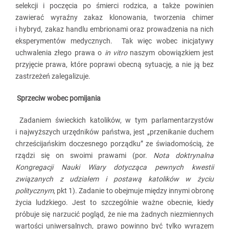
selekcji i poczęcia po śmierci rodzica, a także powinien
zawierać wyraźny zakaz klonowania, tworzenia chimer
i hybryd, zakaz handlu embrionami oraz prowadzenia na nich
eksperymentów medycznych. Tak więc wobec inicjatywy
uchwalenia złego prawa o
in vitro
naszym obowiązkiem jest
przyjęcie prawa, które poprawi obecną sytuację, a nie ją bez
zastrzeżeń zalegalizuje.
Sprzeciw wobec pomijania
Zadaniem świeckich katolików, w tym parlamentarzystów
i najwyższych urzędników państwa, jest „przenikanie duchem
chrześcijańskim doczesnego porządku” ze świadomością, że
rządzi się on swoimi prawami (por.
Nota doktrynalna
Kongregacji Nauki Wiary dotycząca pewnych kwestii
związanych z udziałem i postawą katolików w życiu
politycznym
, pkt 1). Zadanie to obejmuje między innymi obronę
życia ludzkiego. Jest to szczególnie ważne obecnie, kiedy
próbuje się narzucić pogląd, że nie ma żadnych niezmiennych
wartości uniwersalnych, prawo powinno być tylko wyrazem