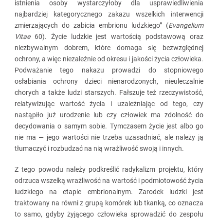
istnienia osoby wystarczyłoby dla usprawiedliwienia
najbardziej kategorycznego zakazu wszelkich interwencji
zmierzających do zabicia embrionu ludzkiego” (
Evangelium
Vitae
60). Życie ludzkie jest wartością podstawową oraz
niezbywalnym dobrem, które domaga się bezwzględnej
ochrony, a więc niezależnie od okresu i jakości życia człowieka.
Podważanie tego nakazu prowadzi do stopniowego
osłabiania ochrony dzieci nienarodzonych, nieuleczalnie
chorych a także ludzi starszych. Fałszuje też rzeczywistość,
relatywizując wartość życia i uzależniając od tego, czy
nastąpiło już urodzenie lub czy człowiek ma zdolność do
decydowania o samym sobie. Tymczasem życie jest albo go
nie ma — jego wartości nie trzeba uzasadniać, ale należy ją
tłumaczyć i rozbudzać na nią wrażliwość swoją i innych.
Z tego powodu należy podkreślić radykalizm projektu, który
odrzuca wszelką wrażliwość na wartość i podmiotowość życia
ludzkiego na etapie embrionalnym. Zarodek ludzki jest
traktowany na równi z grupą komórek lub tkanką, co oznacza
to samo, gdyby żyjącego człowieka sprowadzić do zespołu