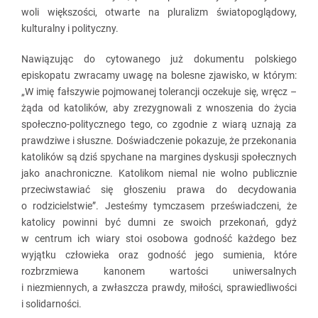
woli większości, otwarte na pluralizm światopoglądowy,
kulturalny i polityczny.
Nawiązując do cytowanego już dokumentu polskiego
episkopatu zwracamy uwagę na bolesne zjawisko, w którym:
„W imię fałszywie pojmowanej tolerancji oczekuje się, wręcz –
żąda od katolików, aby zrezygnowali z wnoszenia do życia
społeczno-politycznego tego, co zgodnie z wiarą uznają za
prawdziwe i słuszne. Doświadczenie pokazuje, że przekonania
katolików są dziś spychane na margines dyskusji społecznych
jako anachroniczne. Katolikom niemal nie wolno publicznie
przeciwstawiać się głoszeniu prawa do decydowania
o rodzicielstwie”. Jesteśmy tymczasem przeświadczeni, że
katolicy powinni być dumni ze swoich przekonań, gdyż
w centrum ich wiary stoi osobowa godność każdego bez
wyjątku człowieka oraz godność jego sumienia, które
rozbrzmiewa kanonem wartości uniwersalnych
i niezmiennych, a zwłaszcza prawdy, miłości, sprawiedliwości
i solidarności.