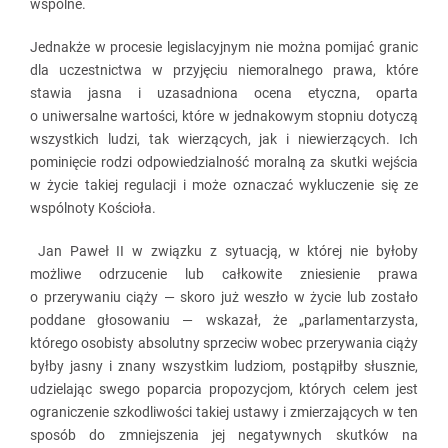
wspólne.
Jednakże w procesie legislacyjnym nie można pomijać granic
dla uczestnictwa w przyjęciu niemoralnego prawa, które
stawia jasna i uzasadniona ocena etyczna, oparta
o uniwersalne wartości, które w jednakowym stopniu dotyczą
wszystkich ludzi, tak wierzących, jak i niewierzących. Ich
pominięcie rodzi odpowiedzialność moralną za skutki wejścia
w życie takiej regulacji i może oznaczać wykluczenie się ze
wspólnoty Kościoła.
Jan Paweł II w związku z sytuacją, w której nie byłoby
możliwe odrzucenie lub całkowite zniesienie prawa
o przerywaniu ciąży — skoro już weszło w życie lub zostało
poddane głosowaniu — wskazał, że „parlamentarzysta,
którego osobisty absolutny sprzeciw wobec przerywania ciąży
byłby jasny i znany wszystkim ludziom, postąpiłby słusznie,
udzielając swego poparcia propozycjom, których celem jest
ograniczenie szkodliwości takiej ustawy i zmierzających w ten
sposób do zmniejszenia jej negatywnych skutków na