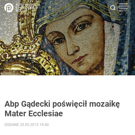
Abp Gądecki poświęcił mozaikę
Mater Ecclesiae
DODANE 25.05.2015 19:40