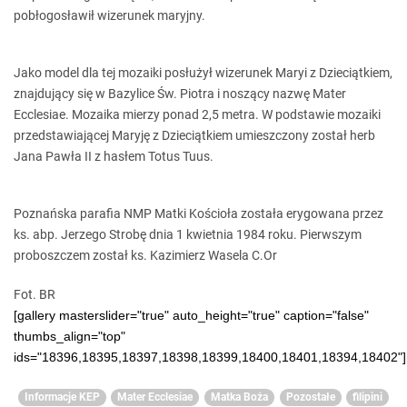
pobłogosławił wizerunek maryjny.
Jako model dla tej mozaiki posłużył wizerunek Maryi z Dzieciątkiem,
znajdujący się w Bazylice Św. Piotra i noszący nazwę Mater
Ecclesiae. Mozaika mierzy ponad 2,5 metra. W podstawie mozaiki
przedstawiającej Maryję z Dzieciątkiem umieszczony został herb
Jana Pawła II z hasłem Totus Tuus.
Poznańska parafia NMP Matki Kościoła została erygowana przez
ks. abp. Jerzego Strobę dnia 1 kwietnia 1984 roku. Pierwszym
proboszczem został ks. Kazimierz Wasela C.Or
Fot. BR
[gallery masterslider="true" auto_height="true" caption="false"
thumbs_align="top"
ids="18396,18395,18397,18398,18399,18400,18401,18394,18402"]
Informacje KEP
Mater Ecclesiae
Matka Boża
Pozostałe
filipini