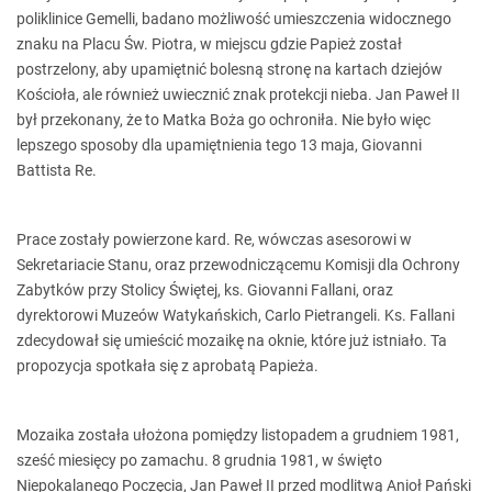
poliklinice Gemelli, badano możliwość umieszczenia widocznego
znaku na Placu Św. Piotra, w miejscu gdzie Papież został
postrzelony, aby upamiętnić bolesną stronę na kartach dziejów
Kościoła, ale również uwiecznić znak protekcji nieba. Jan Paweł II
był przekonany, że to Matka Boża go ochroniła. Nie było więc
lepszego sposoby dla upamiętnienia tego 13 maja, Giovanni
Battista Re.
Prace zostały powierzone kard. Re, wówczas asesorowi w
Sekretariacie Stanu, oraz przewodniczącemu Komisji dla Ochrony
Zabytków przy Stolicy Świętej, ks. Giovanni Fallani, oraz
dyrektorowi Muzeów Watykańskich, Carlo Pietrangeli. Ks. Fallani
zdecydował się umieścić mozaikę na oknie, które już istniało. Ta
propozycja spotkała się z aprobatą Papieża.
Mozaika została ułożona pomiędzy listopadem a grudniem 1981,
sześć miesięcy po zamachu. 8 grudnia 1981, w święto
Niepokalanego Poczęcia, Jan Paweł II przed modlitwą Anioł Pański