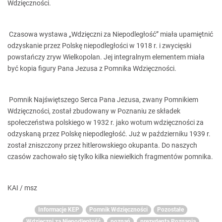
Wdzięczności.
Czasowa wystawa „Wdzięczni za Niepodległość” miała upamiętnić
odzyskanie przez Polskę niepodległości w 1918 r. i zwycięski
powstańczy zryw Wielkopolan. Jej integralnym elementem miała
być kopia figury Pana Jezusa z Pomnika Wdzięczności.
Pomnik Najświętszego Serca Pana Jezusa, zwany Pomnikiem
Wdzięczności, został zbudowany w Poznaniu ze składek
społeczeństwa polskiego w 1932 r. jako wotum wdzięczności za
odzyskaną przez Polskę niepodległość. Już w październiku 1939 r.
został zniszczony przez hitlerowskiego okupanta. Do naszych
czasów zachowało się tylko kilka niewielkich fragmentów pomnika.
KAI / msz
Informacje KEP
Pomnik Wdzięczności
Pozostałe
Wdzięczni za Niepodległość
poznań
prezydenta Poznania