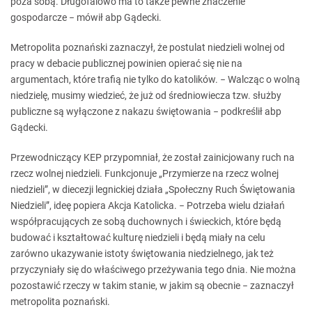
poza sobą. Długofalowo ma to także pewne znaczenie
gospodarcze − mówił abp Gądecki.
Metropolita poznański zaznaczył, że postulat niedzieli wolnej od
pracy w debacie publicznej powinien opierać się nie na
argumentach, które trafią nie tylko do katolików. − Walcząc o wolną
niedzielę, musimy wiedzieć, że już od średniowiecza tzw. służby
publiczne są wyłączone z nakazu świętowania − podkreślił abp
Gądecki.
Przewodniczący KEP przypomniał, że został zainicjowany ruch na
rzecz wolnej niedzieli. Funkcjonuje „Przymierze na rzecz wolnej
niedzieli”, w diecezji legnickiej działa „Społeczny Ruch Świętowania
Niedzieli”, ideę popiera Akcja Katolicka. − Potrzeba wielu działań
współpracujących ze sobą duchownych i świeckich, które będą
budować i kształtować kulturę niedzieli i będą miały na celu
zarówno ukazywanie istoty świętowania niedzielnego, jak też
przyczyniały się do właściwego przeżywania tego dnia. Nie można
pozostawić rzeczy w takim stanie, w jakim są obecnie − zaznaczył
metropolita poznański.