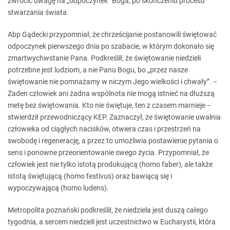
zwrócić uwagę na „odpoczynek” Boga, po skończeniu procesu
stwarzania świata.
Abp Gądecki przypomniał, że chrześcijanie postanowili świętować
odpoczynek pierwszego dnia po szabacie, w którym dokonało się
zmartwychwstanie Pana. Podkreślił, że świętowanie niedzieli
potrzebne jest ludziom, a nie Panu Bogu, bo „przez nasze
świętowanie nie pomnażamy w niczym Jego wielkości i chwały”. −
Żaden człowiek ani żadna wspólnota nie mogą istnieć na dłuższą
metę bez świętowania. Kto nie świętuje, ten z czasem marnieje −
stwierdził przewodniczący KEP. Zaznaczył, że świętowanie uwalnia
człowieka od ciągłych nacisków, otwiera czas i przestrzeń na
swobodę i regenerację, a przez to umożliwia postawienie pytania o
sens i ponowne przeorientowanie swego życia. Przypomniał, że
człowiek jest nie tylko istotą produkującą (homo faber), ale także
istotą świętującą (homo festivus) oraz bawiącą się i
wypoczywającą (homo ludens).
Metropolita poznański podkreślił, że niedziela jest duszą całego
tygodnia, a sercem niedzieli jest uczestnictwo w Eucharystii, która