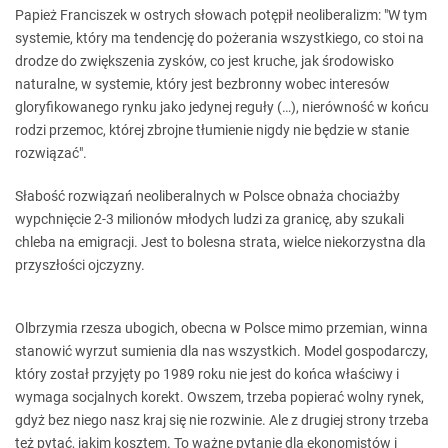
Papież Franciszek w ostrych słowach potępił neoliberalizm: "W tym
systemie, który ma tendencję do pożerania wszystkiego, co stoi na
drodze do zwiększenia zysków, co jest kruche, jak środowisko
naturalne, w systemie, który jest bezbronny wobec interesów
gloryfikowanego rynku jako jedynej reguły (…), nierówność w końcu
rodzi przemoc, której zbrojne tłumienie nigdy nie będzie w stanie
rozwiązać".
Słabość rozwiązań neoliberalnych w Polsce obnaża chociażby
wypchnięcie 2-3 milionów młodych ludzi za granicę, aby szukali
chleba na emigracji. Jest to bolesna strata, wielce niekorzystna dla
przyszłości ojczyzny.
Olbrzymia rzesza ubogich, obecna w Polsce mimo przemian, winna
stanowić wyrzut sumienia dla nas wszystkich. Model gospodarczy,
który został przyjęty po 1989 roku nie jest do końca właściwy i
wymaga socjalnych korekt. Owszem, trzeba popierać wolny rynek,
gdyż bez niego nasz kraj się nie rozwinie. Ale z drugiej strony trzeba
też pytać, jakim kosztem. To ważne pytanie dla ekonomistów i