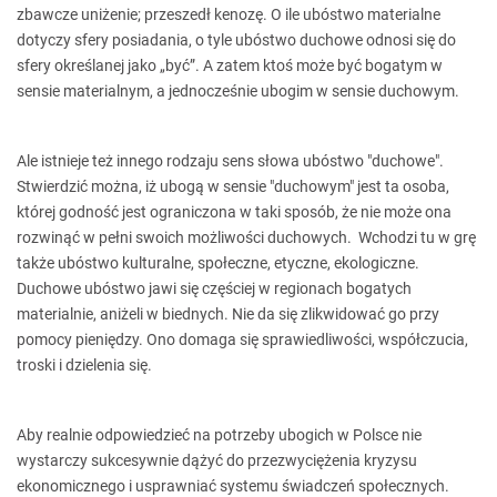
zbawcze uniżenie; przeszedł kenozę. O ile ubóstwo materialne
dotyczy sfery posiadania, o tyle ubóstwo duchowe odnosi się do
sfery określanej jako „być”. A zatem ktoś może być bogatym w
sensie materialnym, a jednocześnie ubogim w sensie duchowym.
Ale istnieje też innego rodzaju sens słowa ubóstwo "duchowe".
Stwierdzić można, iż ubogą w sensie "duchowym" jest ta osoba,
której godność jest ograniczona w taki sposób, że nie może ona
rozwinąć w pełni swoich możliwości duchowych. Wchodzi tu w grę
także ubóstwo kulturalne, społeczne, etyczne, ekologiczne.
Duchowe ubóstwo jawi się częściej w regionach bogatych
materialnie, aniżeli w biednych. Nie da się zlikwidować go przy
pomocy pieniędzy. Ono domaga się sprawiedliwości, współczucia,
troski i dzielenia się.
Aby realnie odpowiedzieć na potrzeby ubogich w Polsce nie
wystarczy sukcesywnie dążyć do przezwyciężenia kryzysu
ekonomicznego i usprawniać systemu świadczeń społecznych.