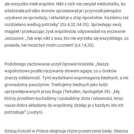
ale wszystko mieli wspólne. Nikt z nich nie cierpiał niedostatku, bo
właściciele pól albo domów sprzedawali je i przynosili pieniądze
uzyskane ze sprzedaży, i składali je u stóp Apostołów. Każdemu też
rozdzielano według potrzeby" (Dz 4,32.34-35). Sprzedając swój
majątek i przekazując zysk wspólnocie, odpowiadali na wyzwanie
Jezusowe: „Tak więc nikt z was, kto nie wyrzeka się wszystkiego, co
posiada, nie może być moim uczniem" (Łk 14,33).
Podobnego zachowania uczyli Ojcowie Kościoła: „Nasze
wspólnotowe posiłki nazywamy słowem agape, co u Greków
znaczy solidarność. Tymi wydatkami wspomagamy biednych, a nie
gromadzimy pasożytów. Traktujemy biednych jako ludzi
uprzywilejowanych przez Boga (Tertulian, Apologetyk 39). „My,
którzy przedtem kochaliśmy i szukaliśmy złota i własności, teraz
nasze dobra składamy do wspólnoty, dzieląc je z każdym, kto ich
potrzebuje” (Justyn).
Dzisiaj Kościół w Polsce obejmuje różne przestrzenie biedy. Obecna