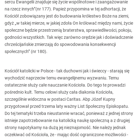
sercu Ewangelii znajduje się życie wspólnotowe i zaangażowanie
na rzecz innych”(nr 177). Papież przypomina w tej adhortacji, że
Kościół zobowiązany jest do budowania królestwo Boże na ziemi,
gdyż „w takiej mierze, w jakiej zdoła On królować między nami, życie
społeczne będzie przestrzenią braterstwa, sprawiedliwości, pokoju,
godności wszystkich. Tak więc zarówno orędzie jak i doświadczenie
chrześcijańskie zmierzają do spowodowania konsekwencji
społecznych” (nr 180).
Kościół katolicki w Polsce - tak duchowni jak i świeccy - starają się
wychodzić naprzeciw temu ewangelijnemu wyzwaniu. Temu
ostatecznie służy całe nauczanie Kościoła. Do tego te prowadzi
pośrednio kult. Temu celowi służy cała diakonia Kościoła,
szczególnie widoczna w postaci Caritas. Abp Józef Kupny
przygotował przed trzema laty ważny List Społeczny Episkopatu.
Do tej tematyki trzeba nieustannie wracać, ponieważ z jednej strony
istnieje zapotrzebowanie na katolicką naukę społeczną a z drugiej
strony napotykamy na dużą jej nieznajomość. Nie należy jednak
oczekiwać od Kościoła, że - mając dość ograniczone możliwości -