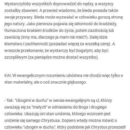
Wystarczyłoby wszystkich doprowadzić do nędzy, a wszyscy
zostaliby zbawieni. A przecież wiadomo, że bieda posiada także
swoje przywary. Bieda może wyzwalać w człowieku gorszą stronę
jego natury. Jako pierwsza pojawia się skłonność do kradzieży,
tłumaczona brakiem środków do życia, potem zazdrością lub
zawiścią (inny ma, dlaczego ja mam nie mieć?). Dalej idzie
kłamstwo i zachłanność (posiadać więcej za wszelką cenę). A
wreszcie przekonanie, że wystarczy być bogatym, aby być
szczęśliwym (za pieniądze można dostać wszystko).
KAI: W ewangelicznym rozumieniu ubóstwa nie chodzi więc tylko o
stan materialny, ale o coś znacznie głębszego.
- Tak. "Ubogimi w duchu" w sensie ewangelijnym są ci, którzy
uważają się za "małych" w odniesieniu do Boga i drugiego
człowieka. Ukazują oni stan uniżenia, którego wzorcem jest
uniżenie się samego Chrystusa. Dopiero wtedy można mówić o
człowieku "ubogim w duchu", który podobnie jak Chrystus przeszedł