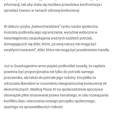
informacji, tak aby stała się możliwa prawdziwa konfrontacja i
sprzedaż towaru w ramach zdrowej konkurencji
W obliczu ryzyka „bałwochwalstwa” rynku nauka społeczna
Kościoła podkreśla jego ograniczenia, wyraźnie widoczne w
nieumiejętności zaspokajania ważnych ludzkich potrzeb,
domagających się dóbr, które „ze swej natury nie mogą być
zwykłymi towarami”, dóbr, które nie mogą być przedmiotem handlu.
Już w Quadragesimo anno papież podkreślał zasadę, że zapłata
powinna być proporcjonalna nie tylko do potrzeb samego
pracownika, ale także do potrzeb jego rodziny. Encyklika ta
odrzucała liberalizm w rozumieniu nieograniczonej konkurencji sił
ekonomicznych. Według Piusa XI na społeczeństwie spoczywa
obowiązek pilne stosowanie prawa moralnego, w celu rozwiązania
konfliktu klas i stworzenia nowego porządku społecznego,
opartego na sprawiedliwości i miłości