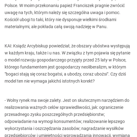
Polsce. W moim przekonaniu papież Franciszek pragnie zwrócić
uwagę na tych, którym należy się szczególna uwaga i pomoc.
Kościół ubogi to taki, który nie dysponuje wielkimi środkami
materialnymi, ale pokłada całą swoją nadzieję w Panu.
KAI: Ksiądz Arcybiskup powiedział, że obszary ubóstwa występują
w każdym kraju, także i u nas. W związku z tym pojawia się pytanie
o model rozwoju gospodarczego przyjęty przed 25 laty w Polsce,
którego fundamentem jest gospodarczy neoliberalizm, w którym
"bogaci stają się coraz bogatsi, a ubodzy, coraz ubożsi". Czy dziś
model ten nie wymaga jakichś istotnych korekt?
- Wolny rynek ma swoje zalety. Jest on skutecznym narzędziem do
realizowania ważnych celów sprawiedliwości, jak: ograniczenie
przesadnego zysku poszczególnych przedsiębiorstw;
odpowiadanie na wymogi konsumentów; realizowanie lepszego
wykorzystania i oszczędzania zasobów; nagradzanie wysiłków
przedsiębiorców i umiejętności wprowadzania innowacji, wymiana