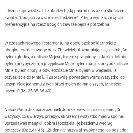
- Jezus zapowiedział, że ubodzy będą pośród nas aż do skończenia
świata: "Ubogich zawsze mieć będziecie". Z tego wynika, że opcja
preferencyjna na rzecz ubogich zawsze będzie potrzebna.
W czasach Nowego Testamentu na obowiązek solidarności z
ubogimi zwrócił uwagę nasz Zbawiciel, utożsamiając się z nimi: „Bo
byłem głodny, a daliście Mi jeść; byłem spragniony, a daliście Mi pić;
byłem przybyszem, a przyjęliście Mnie; byłem nagi, a przyodzialiście
Mnie; byłem chory, a odwiedziliście Mnie; byłem w więzieniu, a
przyszliście do Mnie [...] Zaprawdę, powiadam wam: Wszystko, co
uczyniliście jednemu z tych braci moich najmniejszych, Mnieście
uczynili” (Mt 25,35-36.40).
Nakaz Pana Jezusa zrozumieli dobrze pierwsi chrześcijanie: „Ci
wszyscy, co uwierzyli, przebywali razem i wszystko mieli wspólne.
Sprzedawali majątki i dobra i rozdzielali je każdemu według
potrzeby (Dz 2,44-45). „Żaden nie nazywał swoim tego, co posiadał,