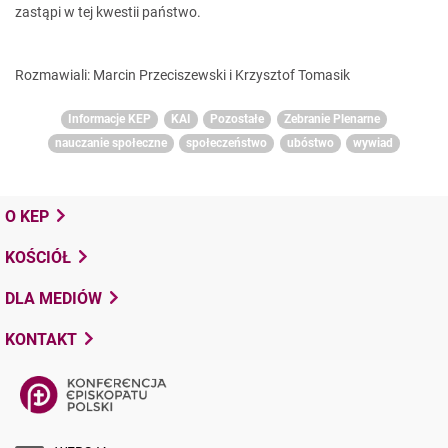
zastąpi w tej kwestii państwo.
Rozmawiali: Marcin Przeciszewski i Krzysztof Tomasik
Informacje KEP
KAI
Pozostałe
Zebranie Plenarne
nauczanie społeczne
społeczeństwo
ubóstwo
wywiad
O KEP
KOŚCIÓŁ
DLA MEDIÓW
KONTAKT