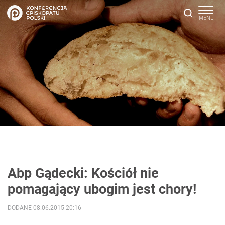
Abp Gądecki: Kościół nie
pomagający ubogim jest chory!
DODANE 08.06.2015 20:16