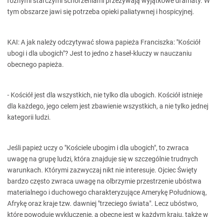
różnymi starczymi schorzeniami przeżywają wyjątkowe dramaty. W
tym obszarze jawi się potrzeba opieki paliatywnej i hospicyjnej.
KAI: A jak należy odczytywać słowa papieża Franciszka: "Kościół
ubogi i dla ubogich"? Jest to jedno z haseł-kluczy w nauczaniu
obecnego papieża.
- Kościół jest dla wszystkich, nie tylko dla ubogich. Kościół istnieje
dla każdego, jego celem jest zbawienie wszystkich, a nie tylko jednej
kategorii ludzi.
Jeśli papież uczy o "Kościele ubogim i dla ubogich", to zwraca
uwagę na grupę ludzi, która znajduje się w szczególnie trudnych
warunkach. Którymi zazwyczaj nikt nie interesuje. Ojciec Święty
bardzo często zwraca uwagę na olbrzymie przestrzenie ubóstwa
materialnego i duchowego charakteryzujące Amerykę Południową,
Afrykę oraz kraje tzw. dawniej "trzeciego świata". Lecz ubóstwo,
które powoduje wykluczenie, a obecne jest w każdym kraju, także w