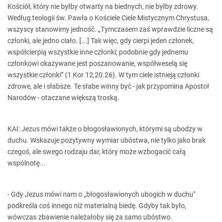
Kościół, który nie byłby otwarty na biednych, nie byłby zdrowy.
Według teologii św. Pawła o Kościele Ciele Mistycznym Chrystusa,
wszyscy stanowimy jedność. „Tymczasem zaś wprawdzie liczne są
członki, ale jedno ciało. [...] Tak więc, gdy cierpi jeden członek,
współcierpią wszystkie inne członki; podobnie gdy jednemu
członkowi okazywane jest poszanowanie, współweselą się
wszystkie członki” (1 Kor 12,20.26). W tym ciele istnieją członki
zdrowe, ale i słabsze. Te słabe winny być - jak przypomina Apostoł
Narodów - otaczane większą troską.
KAI: Jezus mówi także o błogosławionych, którymi są ubodzy w
duchu. Wskazuje pozytywny wymiar ubóstwa, nie tylko jako brak
czegoś, ale swego rodzaju dar, który może wzbogacić całą
wspólnotę...
- Gdy Jezus mówi nam o „błogosławionych ubogich w duchu"
podkreśla coś innego niż materialną biedę. Gdyby tak było,
wówczas zbawienie należałoby się za samo ubóstwo.