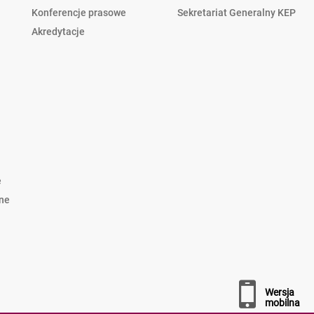
Konferencje prasowe
Sekretariat Generalny KEP
Akredytacje
e
lne
wersja
mobilna