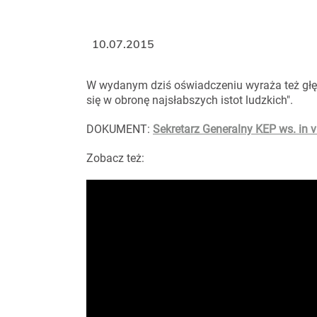
10.07.2015
W wydanym dziś oświadczeniu wyraża też gł
się w obronę najsłabszych istot ludzkich".
DOKUMENT:
Sekretarz Generalny KEP ws. in v
Zobacz też: