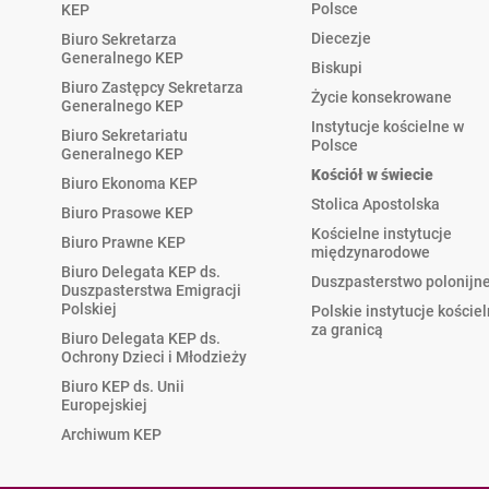
Polsce
KEP
Diecezje
Biuro Sekretarza
Generalnego KEP
Biskupi
Biuro Zastępcy Sekretarza
Życie konsekrowane
Generalnego KEP
Instytucje kościelne w
Biuro Sekretariatu
Polsce
Generalnego KEP
Kościół w świecie
Biuro Ekonoma KEP
Stolica Apostolska
Biuro Prasowe KEP
Kościelne instytucje
Biuro Prawne KEP
międzynarodowe
Biuro Delegata KEP ds.
Duszpasterstwo polonijn
Duszpasterstwa Emigracji
Polskiej
Polskie instytucje koście
za granicą
Biuro Delegata KEP ds.
Ochrony Dzieci i Młodzieży
Biuro KEP ds. Unii
Europejskiej
Archiwum KEP