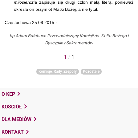
miłosierdzia
zapisuje się drugi człon małą literą, ponieważ
określa on przymiot Matki Bożej, a nie tytuł.
Częstochowa 25.08.2015 r.
bp Adam Bałabuch
Przewodniczący Komisji ds. Kultu Bożego
i
Dyscypliny Sakramentów
/
1
1
Komisje, Rady, Zespoły
Pozostałe
O KEP
KOŚCIÓŁ
DLA MEDIÓW
KONTAKT