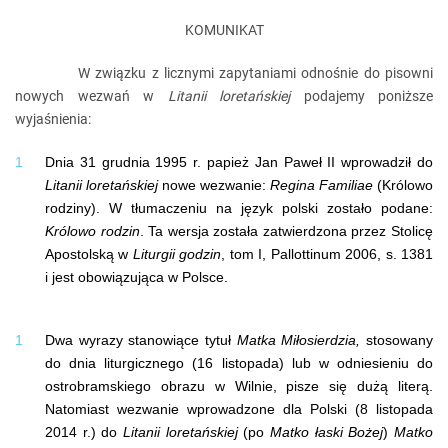
KOMUNIKAT
W związku z licznymi zapytaniami odnośnie do pisowni
nowych wezwań w
Litanii loretańskiej
podajemy poniższe
wyjaśnienia:
Dnia 31 grudnia 1995 r. papież Jan Paweł II wprowadził do
Litanii loretańskiej
nowe wezwanie:
Regina Familiae
(Królowo
rodziny). W tłumaczeniu na język polski zostało podane:
Królowo rodzin
. Ta wersja została zatwierdzona przez Stolicę
Apostolską w
Liturgii godzin
, tom I, Pallottinum 2006, s. 1381
i jest obowiązująca w Polsce.
Dwa wyrazy stanowiące tytuł
Matka Miłosierdzia,
stosowany
do dnia liturgicznego (16 listopada) lub w odniesieniu do
ostrobramskiego obrazu w Wilnie, pisze się dużą literą.
Natomiast wezwanie wprowadzone dla Polski (8 listopada
2014 r.) do
Litanii loretańskiej
(po
Matko łaski Bożej
)
Matko