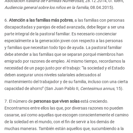
Asociación Italiana de Familias Numerosas
, 28.12.2014; cf. ídem,
Audiencia general sobre los niños en la familia
, 08.04.2015).
6.
Atención a las familias más pobres
, a las familias con personas
discapacitadas y parejas de edad avanzada, debe llegar a ser una
parte integral de la pastoral familiar. Es necesario concienciar
especialmente a la generación joven con respecto a las personas
y familias que necesitan todo tipo de ayuda. La pastoral familiar
debe atender a las familias que se separan porqué miembros han
emigrado por razones de empleo. Al mismo tiempo, recordamos la
necesidad de un pago justo por el trabajo: “la sociedad y el Estado
deben asegurar unos niveles salariales adecuados al
mantenimiento del trabajador y de su familia, incluso con una cierta
capacidad de ahorro” (San Juan Pablo II,
Centesimus annus
, 15).
7. El número de
personas que viven solas
está creciendo.
Encontramos entre ellos las que, por diversas razones no pueden
casarse, así como aquellas que escogen conscientemente el camino
de la soledad en el mundo, con el fin de servir a los demás de
muchas maneras. También están aquellos que, sucumbiendo a la