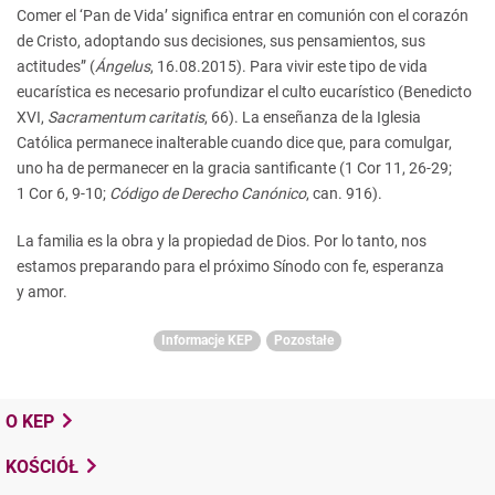
Comer el ‘Pan de Vida’ significa entrar en comunión con el corazón
de Cristo, adoptando sus decisiones, sus pensamientos, sus
actitudes” (
Ángelus
, 16.08.2015). Para vivir este tipo de vida
eucarística es necesario profundizar el culto eucarístico (Benedicto
XVI,
Sacramentum caritatis
, 66). La enseñanza de la Iglesia
Católica permanece inalterable cuando dice que, para comulgar,
uno ha de permanecer en la gracia santificante (1 Cor 11, 26-29;
1 Cor 6, 9-10;
Código de Derecho Canónico
, can. 916).
La familia es la obra y la propiedad de Dios. Por lo tanto, nos
estamos preparando para el próximo Sínodo con fe, esperanza
y amor.
Informacje KEP
Pozostałe
O KEP
KOŚCIÓŁ