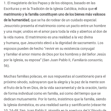
1. El magisterio de los Papas y de los obispos, basado en las
Escrituras y en la Tradición de la Iglesia Católica, indica que
el
matrimonio y la familia constituyen uno de los bienes más valiosos
de la humanidad
, que se ha de rodear de un cuidado especial.
Jesucristo presenta el matrimonio como un pacto entre un hombre
y una mujer, unidos en el amor para toda la vida y abiertos al don de
la vida nueva. El matrimonio es una realidad a la vez divina
y humana, que Jesucristo elevó a la dignidad de sacramento. Los
esposos pueden de hecho “revivir en su existencia conyugal
y familiar el amor mismo de Dios por los hombres y del Señor Jesús
por la Iglesia, su esposa” (San Juan Pablo II,
Familiaris consortio
,
56).
Muchas familias polacas, en sus respuestas al cuestionario para el
próximo sínodo, subrayaron que la alegría y la paz de la mente son
el fruto de la fe en Dios, de la vida sacramental y de la oración, tanto
de forma individual como en familia, así como del tiempo que se
dedican mutuamente. Por lo tanto, insistimos que la familia, siendo
la Iglesia doméstica, es una realidad santa y santificante (véase He
10, 24-48; San Juan Pablo II,
Homilía en la apertura del V Sínodo de