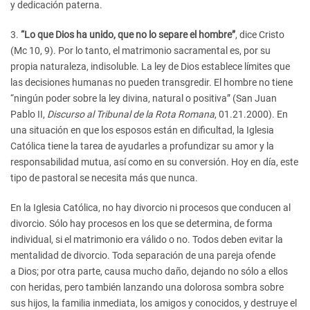
y dedicación paterna.
3.
“Lo que Dios ha unido, que no lo separe el hombre”
, dice Cristo
(Mc 10, 9). Por lo tanto, el matrimonio sacramental es, por su
propia naturaleza, indisoluble. La ley de Dios establece límites que
las decisiones humanas no pueden transgredir. El hombre no tiene
“ningún poder sobre la ley divina, natural o positiva” (San Juan
Pablo II,
Discurso al Tribunal de la Rota Romana
, 01.21.2000). En
una situación en que los esposos están en dificultad, la Iglesia
Católica tiene la tarea de ayudarles a profundizar su amor y la
responsabilidad mutua, así como en su conversión. Hoy en día, este
tipo de pastoral se necesita más que nunca.
En la Iglesia Católica, no hay divorcio ni procesos que conducen al
divorcio. Sólo hay procesos en los que se determina, de forma
individual, si el matrimonio era válido o no. Todos deben evitar la
mentalidad de divorcio. Toda separación de una pareja ofende
a Dios; por otra parte, causa mucho daño, dejando no sólo a ellos
con heridas, pero también lanzando una dolorosa sombra sobre
sus hijos, la familia inmediata, los amigos y conocidos, y destruye el