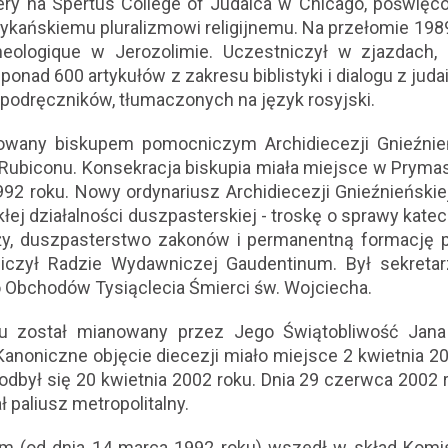
ry na Spertus College of Judaica w Chicago, poświęco
amerykańskiemu pluralizmowi religijnemu. Na przełomie 19
heologique w Jerozolimie. Uczestniczył w zjazdach,
onad 600 artykułów z zakresu biblistyki i dialogu z juda
 podręczników, tłumaczonych na język rosyjski.
owany biskupem pomocniczym Archidiecezji Gnieźnieńsk
ą Rubiconu. Konsekracja biskupia miała miejsce w Prym
992 roku. Nowy ordynariusz Archidiecezji Gnieźnieńskie
ej działalności duszpasterskiej - troskę o sprawy katechi
y, duszpasterstwo zakonów i permanentną formację pr
niczył Radzie Wydawniczej Gaudentinum. Był sekret
 Obchodów Tysiąclecia Śmierci św. Wojciecha.
u został mianowany przez Jego Świątobliwość Jana
anoniczne objęcie diecezji miało miejsce 2 kwietnia 20
odbył się 20 kwietnia 2002 roku. Dnia 29 czerwca 2002 r
 paliusz metropolitalny.
 (od dnia 14 marca 1992 roku) wszedł w skład Komisji