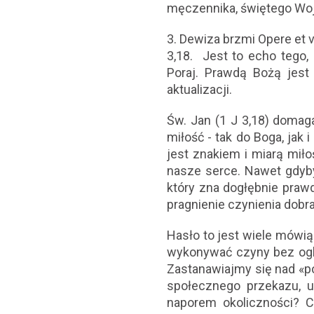
męczennika, świętego Wojc
3. Dewiza brzmi Opere et v
3,18. Jest to echo tego,
Poraj. Prawdą Bożą jest
aktualizacji.
Św. Jan (1 J 3,18) domaga
miłość - tak do Boga, jak
jest znakiem i miarą mił
nasze serce. Nawet gdyb
który zna dogłębnie prawd
pragnienie czynienia dobra
Hasło to jest wiele mówi
wykonywać czyny bez oglą
Zastanawiajmy się nad «
społecznego przekazu, u
naporem okoliczności? C