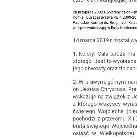
28 listopada 2002 r. wybrany członki
Komisji Duszpasterstwa KEP; 2009-201
Papieskiej Komisji ds. Religijnych Re
wiceprzewodniczącym Rady Konferencj
14 marca 2019 r. został w
1. Kolory: Cała tarcza ma
złotego. Jest to wyobrażen
jego chwosty oraz tło napis
2. W prawym, górnym naroż
on Jezusa Chrystusa, Pra
wskazuje na związek z Je
z którego wszyscy wyrast
świętego Wojciecha (pię
pochodzi z przełomu X i 
brata świętego Wojciecha
osiąść w Wielkopolsce).