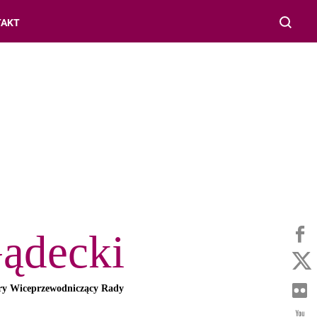
TAKT
Gądecki
ary Wiceprzewodniczący Rady