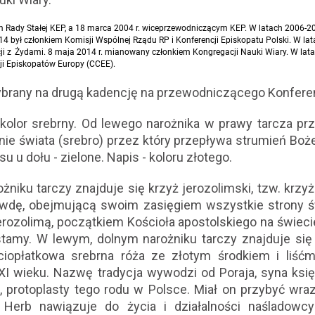
em Rady Stałej KEP, a 18 marca 2004 r. wiceprzewodniczącym KEP. W latach 2006-2
4 był członkiem Komisji Wspólnej Rządu RP i Konferencji Episkopatu Polski. W la
lacji z Żydami. 8 maja 2014 r. mianowany członkiem Kongregacji Nauki Wiary. W lat
i Episkopatów Europy (CCEE).
ybrany na drugą kadencję na przewodniczącego Konferenc
 kolor srebrny. Od lewego narożnika w prawy tarcza prz
ie świata (srebro) przez który przepływa strumień Bożej 
u u dołu - zielone. Napis - koloru złotego.
niku tarczy znajduje się krzyż jerozolimski, tzw. krz
wdę, obejmującą swoim zasięgiem wszystkie strony św
rozolimą, początkiem Kościoła apostolskiego na świec
amy. W lewym, dolnym narożniku tarczy znajduje się 
ciopłatkowa srebrna róża ze złotym środkiem i liśćm
XI wieku. Nazwę tradycja wywodzi od Poraja, syna księ
, protoplasty tego rodu w Polsce. Miał on przybyć wra
 Herb nawiązuje do życia i działalności naśladowc