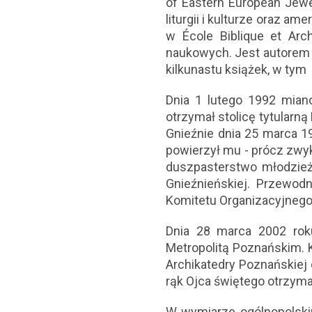
of Eastern European Jewe
liturgii i kulturze oraz 
w École Biblique et Arc
naukowych. Jest autorem p
kilkunastu książek, w tym
Dnia 1 lutego 1992 mian
otrzymał stolicę tytularn
Gnieźnie dnia 25 marca 1
powierzył mu - prócz zwykł
duszpasterstwo młodzież
Gnieźnieńskiej. Przewod
Komitetu Organizacyjnego
Dnia 28 marca 2002 rok
Metropolitą Poznańskim. K
Archikatedry Poznańskiej 
rąk Ojca świętego otrzymał
W wymiarze ogólnopolskim