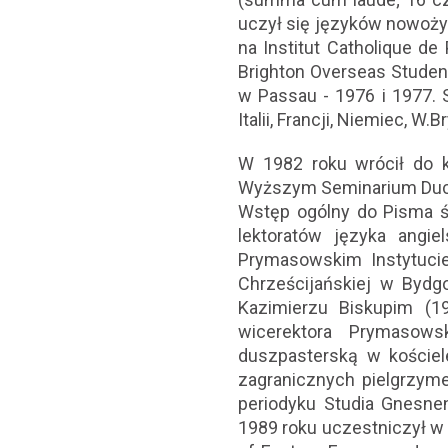
uczył się języków nowożytn
na Institut Catholique de 
Brighton Overseas Student
w Passau - 1976 i 1977.
Italii, Francji, Niemiec, W.Br
W 1982 roku wrócił do k
Wyższym Seminarium Ducho
Wstęp ogólny do Pisma św
lektoratów języka angi
Prymasowskim Instytucie
Chrześcijańskiej w Byd
Kazimierzu Biskupim (1
wicerektora Prymasow
duszpasterską w kościel
zagranicznych pielgrzym
periodyku Studia Gnesnen
1989 roku uczestniczył w