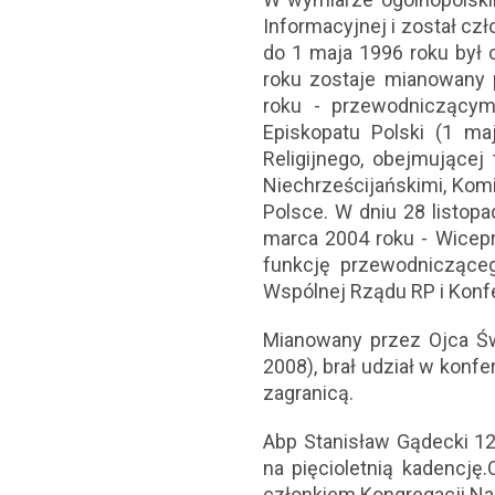
Informacyjnej i został cz
do 1 maja 1996 roku był 
roku zostaje mianowany 
roku - przewodniczącym 
Episkopatu Polski (1 ma
Religijnego, obejmującej
Niechrześcijańskimi, Komi
Polsce. W dniu 28 listopa
marca 2004 roku - Wicep
funkcję przewodnicząceg
Wspólnej Rządu RP i Konfe
Mianowany przez Ojca Świ
2008), brał udział w konf
zagranicą.
Abp Stanisław Gądecki 12
na pięcioletnią kadencję.
członkiem Kongregacji Na