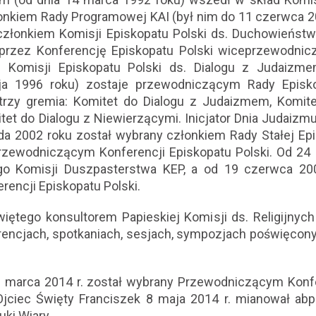
łonkiem Rady Programowej KAI (był nim do 11 czerwca 20
członkiem Komisji Episkopatu Polski ds. Duchowieńst
przez Konferencję Episkopatu Polski wiceprzewodni
Komisji Episkopatu Polski ds. Dialogu z Judaizmem
ja 1996 roku) zostaje przewodniczącym Rady Episko
 trzy gremia: Komitet do Dialogu z Judaizmem, Komite
tet do Dialogu z Niewierzącymi. Inicjator Dnia Judaizm
da 2002 roku został wybrany członkiem Rady Stałej Epi
rzewodniczącym Konferencji Episkopatu Polski. Od 24 
o Komisji Duszpasterstwa KEP, a od 19 czerwca 200
rencji Episkopatu Polski.
ętego konsultorem Papieskiej Komisji ds. Religijnych
erencjach, spotkaniach, sesjach, sympozjach poświęcony
 marca 2014 r. został wybrany Przewodniczącym Konfe
Ojciec Święty Franciszek 8 maja 2014 r. mianował abp
uki Wiary.