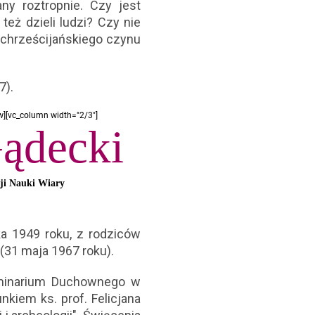
y roztropnie. Czy jest
eż dzieli ludzi? Czy nie
 chrześcijańskiego czynu
7).
w][vc_column width="2/3"]
Gądecki
cji Nauki Wiary
ka 1949 roku, z rodziców
(31 maja 1967 roku).
eminarium Duchownego w
nkiem ks. prof. Felicjana