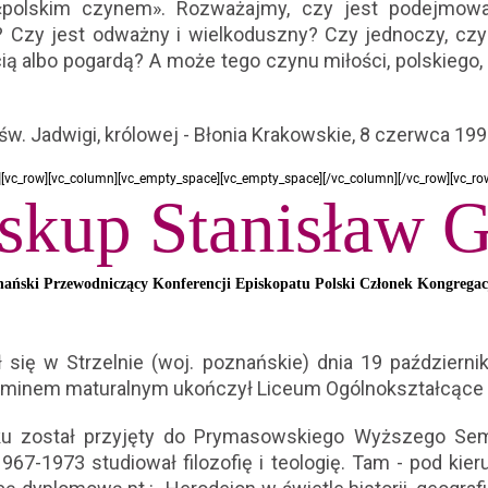
«polskim czynem». Rozważajmy, czy jest podejmowan
 Czy jest odważny i wielkoduszny? Czy jednoczy, czy t
ią albo pogardą? A może tego czynu miłości, polskiego,
 św. Jadwigi, królowej - Błonia Krakowskie, 8 czerwca 199
][vc_row][vc_column][vc_empty_space][vc_empty_space][/vc_column][/vc_row][vc_ro
skup Stanisław 
nański Przewodniczący Konferencji Episkopatu Polski Członek Kongrega
ł się w Strzelnie (woj. poznańskie) dnia 19 październi
gzaminem maturalnym ukończył Liceum Ogólnokształcące 
ku został przyjęty do Prymasowskiego Wyższego S
967-1973 studiował filozofię i teologię. Tam - pod kieru