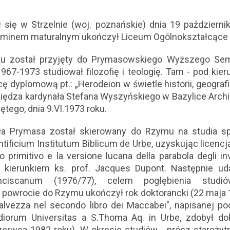
ł się w Strzelnie (woj. poznańskie) dnia 19 październi
gzaminem maturalnym ukończył Liceum Ogólnokształcące 
ku został przyjęty do Prymasowskiego Wyższego S
967-1973 studiował filozofię i teologię. Tam - pod kieru
cę dyplomową pt.: „Herodeion w świetle historii, geografii
księdza kardynała Stefana Wyszyńskiego w Bazylice Archi
ętego, dnia 9.VI.1973 roku.
ła Prymasa został skierowany do Rzymu na studia sp
ontificium Institutum Biblicum de Urbe, uzyskując licencj
o primitivo e la versione lucana della parabola degli in
od kierunkiem ks. prof. Jacques Dupont. Następnie ud
cisca
num (1976/77), celem pogłębienia studió
 powrocie do Rzymu ukończył rok doktorancki (22 maja 
salvezza nel secondo libro dei Maccabei", napisanej p
diorum Universitas a S.Thoma Aq. in Urbe, zdobył dokt
rwca 1982 roku). W okresie studiów - prócz starożytn