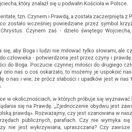
iecha, który znalazł się u podwalin Kościoła w Polsce.
eritate, tzn. Czynem i Prawdą, a została zaczerpnięta z 
 co zostało wcześniej powiedziane przez symbol krzyż
 Chrystus. Czynem zaś - dzieło świętego Wojciecha,
 się, aby Boga i ludzi nie miłować tylko słowami, ale
 i do człowieka - potwierdzona jest przez czyny i prawdę
ości do Boga. Poczucie czynnej miłości do drugiego cz
y ono nas o coś oskarżało, to możemy je uspokoić na
ę o nas i wie, że prócz słabości i upadków jest w nas 
.
ące w okolicznościach, w których próbuje się wyznawać
dania się na Prawdę. „Zjednoczenie obydwu jest zaws
polską prawdą». Rozważajmy, czy jest szanowana w nas
rzędach publicznych, parafiach. Czy nie wymyka się
zy nie jest wykrzywiana, upraszczana? Czy zawsze 