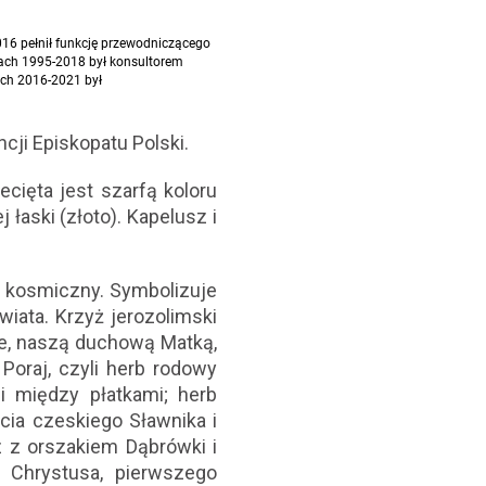
016 pełnił funkcję przewodniczącego
tach 1995-2018 był konsultorem
ach 2016-2021 był
ji Episkopatu Polski.
ecięta jest szarfą koloru
łaski (złoto). Kapelusz i
yż kosmiczny. Symbolizuje
iata. Krzyż jerozolimski
ie, naszą duchową Matką,
Poraj, czyli herb rodowy
i między płatkami; herb
cia czeskiego Sławnika i
z z orszakiem Dąbrówki i
y Chrystusa, pierwszego