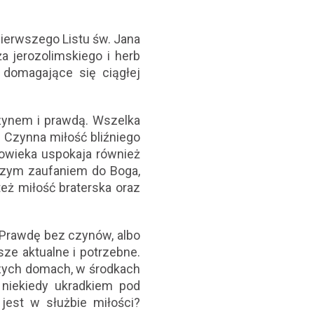
Pierwszego Listu św. Jana
a jerozolimskiego i herb
 domagające się ciągłej
 czynem i prawdą. Wszelka
. Czynna miłość bliźniego
łowieka uspokaja również
szym zaufaniem do Boga,
też miłość braterska oraz
 Prawdę bez czynów, albo
ze aktualne i potrzebne.
zych domach, w środkach
 niekiedy ukradkiem pod
jest w służbie miłości?