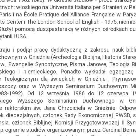
ych: włoskiego na Università Italiana per Stranieri w Pe
Paris i na École Pratique dell'Alliance Française w Pary
s Center i The London School of English - 1975; niemie
 Służył pomocą duszpasterską w różnych ośrodkach dus
ytanii i USA.
raju i podjął pracę dydaktyczną z zakresu nauk bi
wnym w Gnieźnie (Archeologia Biblijna, Historia Star
., Ewangelie Synoptyczne, Pisma Janowe, Teologia Bi
elskiego i niemieckiego. Ponadto wykładał egzegez
 Teologicznym dla świeckich w Gnieźnie i Prymasow
goszczy oraz w Wyższym Seminarium Duchownym Mis
983-1992). Od 12 września 1986 do 12 czerwca 19
skiego Wyższego Seminarium Duchownego w Gni
e rektorskim św. Jana Chrzciciela w Gnieźnie. Odpowi
ek diecezjalnych, członek Rady Ekonomicznej PWSD, se
sia, członek Biblijnej Komisji Przygotowawczej II Sy
 programie studiów organizowanym przez Cardinal Bernar