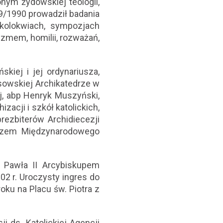
nym żydowskiej teologii,
89/1990 prowadził badania
 kolokwiach, sympozjach
izmem, homilii, rozważań,
iej i jej ordynariusza,
asowskiej Archikatedrze w
j, abp Henryk Muszyński,
zacji i szkół katolickich,
ezbiterów Archidiecezji
arzem Międzynarodowego
 Pawła II Arcybiskupem
02 r. Uroczysty ingres do
oku na Placu św. Piotra z
 ds. Katolickiej Agencji