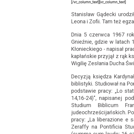
[/vc_column_text][vc_column_text]
Stanisław Gądecki urodzi
Leona i Zofii. Tam też e
Dnia 5 czerwca 1967 ro
Gnieźnie, gdzie w latach 1
Kłonieckiego - napisał pra
kapłańskie przyjął z rąk 
Wigilię Zesłania Ducha Świ
Decyzją księdza Kardyna
biblistyki. Studiował na P
podstawie pracy: „Lo stat
14,16-24)", napisanej p
Studium Biblicum Fran
judeochrześcijańskich. Po
pracy: „La liberazione e 
Zeraffy na Pontificia Stu
(summa cum laude; 16 cze