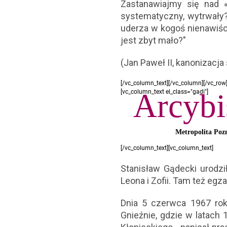
Zastanawiajmy się nad 
systematyczny, wytrwały?
uderza w kogoś nienawiśc
jest zbyt mało?"
(Jan Paweł II, kanonizacja
[/vc_column_text][/vc_column][/vc_row
Arcybi
[vc_column_text el_class="gadi"]
Metropolita Poz
[/vc_column_text][vc_column_text]
Stanisław Gądecki urodzi
Leona i Zofii. Tam też e
Dnia 5 czerwca 1967 ro
Gnieźnie, gdzie w latach 1