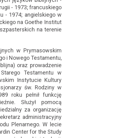
rugii - 1973; francuskiego
żu - 1974; angielskiego w
ckiego na Goethe Institut
zpasterskich na terenie
blijnych w Prymasowskim
ego i Nowego Testamentu,
blijna) oraz prowadzenie
ę Starego Testamentu w
skim Instytucie Kultury
jonarzy św. Rodziny w
89 roku pełnił funkcję
eźnie. Służył pomocą
edzialny za organizację
kretarz administracyjny
nodu Plenarnego. W lecie
din Center for the Study