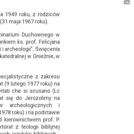
ka 1949 roku, z rodziców
(31 maja 1967 roku).
eminarium Duchownego w
nkiem ks. prof. Felicjana
 i archeologii". Święcenia
katedralnej w Gnieźnie, w
ecjalistyczne z zakresu
at (9 lutego 1977 roku) na
vitati che si scusano (Lc
ał się do Jerozolimy na
w archeologicznych i
1978 roku) i na podstawie
od kierownictwem prof. P.
orat z teologii biblijnej
ych języków biblijnych -