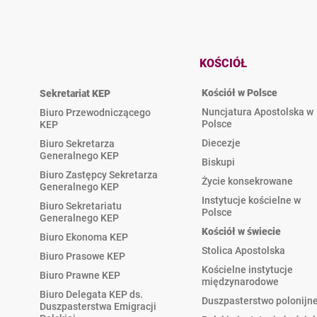
KOŚCIÓŁ
Kościół w Polsce
Sekretariat KEP
Nuncjatura Apostolska w
Biuro Przewodniczącego
Polsce
KEP
Diecezje
Biuro Sekretarza
Generalnego KEP
Biskupi
Biuro Zastępcy Sekretarza
Życie konsekrowane
Generalnego KEP
Instytucje kościelne w
Biuro Sekretariatu
Polsce
Generalnego KEP
Kościół w świecie
Biuro Ekonoma KEP
Stolica Apostolska
Biuro Prasowe KEP
Kościelne instytucje
Biuro Prawne KEP
międzynarodowe
Biuro Delegata KEP ds.
Duszpasterstwo polonijn
Duszpasterstwa Emigracji