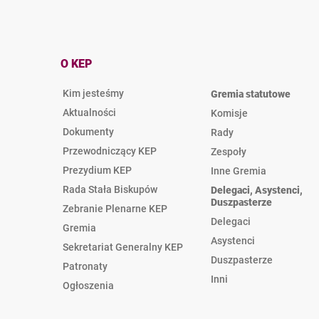
O KEP
Kim jesteśmy
Gremia statutowe
Aktualności
Komisje
Dokumenty
Rady
Przewodniczący KEP
Zespoły
Prezydium KEP
Inne Gremia
Rada Stała Biskupów
Delegaci, Asystenci,
Duszpasterze
Zebranie Plenarne KEP
Delegaci
Gremia
Asystenci
Sekretariat Generalny KEP
Duszpasterze
Patronaty
Inni
Ogłoszenia