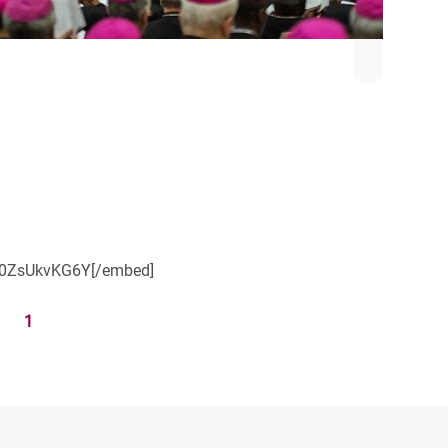
Z0ZsUkvKG6Y[/embed]
1