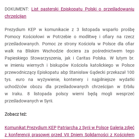
DOKUMENT:
List pasterski Episkopatu Polski o prześladowaniu
chrześcijan
Prezydium KEP w komunikacie z 3 listopada wsparło prośbę
Pomocy Kościołowi w Potrzebie o modlitwę i ofiary na rzecz
prześladowanych. Pomoc ze strony Kościoła w Polsce dla ofiar
walk na Bliskim Wschodzie dociera za pośrednictwem tego
Papieskiego Stowarzyszenia, jak i Caritas Polska. W lutym br.
w imieniu wiernych i biskupów Kościoła katolickiego w Polsce
przewodniczący Episkopatu abp Stanisław Gądecki przekazał 100
tys. euro na wyżywienie, kontenery i najpilniejsze wydatki
uchodźców obozu dla prześladowanych chrześcijan w Erbilu
w Iraku. 8 listopada polscy wierni będą mogli wesprzeć
prześladowanych w Syrii.
Zobacz też:
Komunikat Prezydium KEP
Patriarcha z Syrii w Polsce
Galeria zdjęć
z konferencji prasowej przed VII Dniem Solidarności z Kościołem