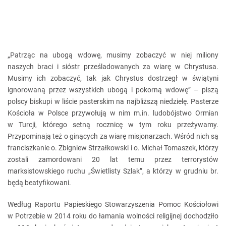
„Patrząc na ubogą wdowę, musimy zobaczyć w niej miliony
naszych braci i sióstr prześladowanych za wiarę w Chrystusa.
Musimy ich zobaczyć, tak jak Chrystus dostrzegł w świątyni
ignorowaną przez wszystkich ubogą i pokorną wdowę” – piszą
polscy biskupi w liście pasterskim na najbliższą niedzielę. Pasterze
Kościoła w Polsce przywołują w nim m.in. ludobójstwo Ormian
w Turcji, którego setną rocznicę w tym roku przeżywamy.
Przypominają też o ginących za wiarę misjonarzach. Wśród nich są
franciszkanie o. Zbigniew Strzałkowski i o. Michał Tomaszek, którzy
zostali zamordowani 20 lat temu przez terrorystów
marksistowskiego ruchu „Świetlisty Szlak”, a którzy w grudniu br.
będą beatyfikowani.
Według Raportu Papieskiego Stowarzyszenia Pomoc Kościołowi
w Potrzebie w 2014 roku do łamania wolności religijnej dochodziło