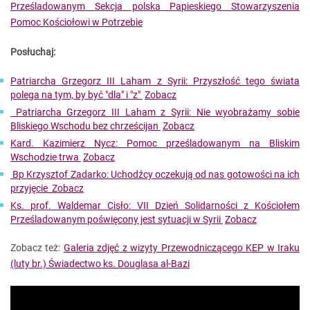
Prześladowanym
Sekcja polska Papieskiego Stowarzyszenia
Pomoc Kościołowi w Potrzebie
Posłuchaj:
Patriarcha Grzegorz III Laham z Syrii: Przyszłość tego świata
polega na tym, by być "dla" i "z"
Zobacz
Patriarcha Grzegorz III Laham z Syrii: Nie wyobrażamy sobie
Bliskiego Wschodu bez chrześcijan
Zobacz
Kard. Kazimierz Nycz: Pomoc prześladowanym na Bliskim
Wschodzie trwa
Zobacz
Bp Krzysztof Zadarko: Uchodźcy oczekują od nas gotowości na ich
przyjęcie
Zobacz
Ks. prof. Waldemar Cisło: VII Dzień Solidarności z Kościołem
Prześladowanym poświęcony jest sytuacji w Syrii
Zobacz
Zobacz też:
Galeria zdjęć z wizyty Przewodniczącego KEP w Iraku
(luty br.)
Świadectwo ks. Douglasa al-Bazi