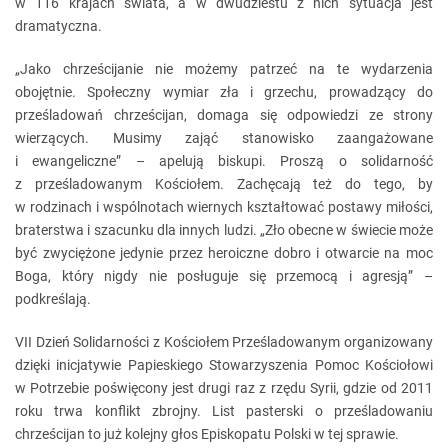
w 116 krajach świata, a w dwudziestu z nich sytuacja jest
dramatyczna.
„Jako chrześcijanie nie możemy patrzeć na te wydarzenia
obojętnie. Społeczny wymiar zła i grzechu, prowadzący do
prześladowań chrześcijan, domaga się odpowiedzi ze strony
wierzących. Musimy zająć stanowisko zaangażowane
i ewangeliczne” – apelują biskupi. Proszą o solidarność
z prześladowanym Kościołem. Zachęcają też do tego, by
w rodzinach i wspólnotach wiernych kształtować postawy miłości,
braterstwa i szacunku dla innych ludzi. „Zło obecne w świecie może
być zwyciężone jedynie przez heroiczne dobro i otwarcie na moc
Boga, który nigdy nie posługuje się przemocą i agresją” –
podkreślają.
VII Dzień Solidarności z Kościołem Prześladowanym organizowany
dzięki inicjatywie Papieskiego Stowarzyszenia Pomoc Kościołowi
w Potrzebie poświęcony jest drugi raz z rzędu Syrii, gdzie od 2011
roku trwa konflikt zbrojny. List pasterski o prześladowaniu
chrześcijan to już kolejny głos Episkopatu Polski w tej sprawie.