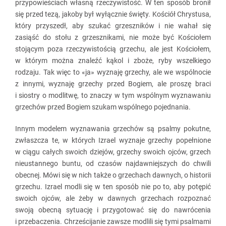
przypowieściach własną rzeczywistość. W ten sposób bronił
się przed tezą, jakoby był wyłącznie święty. Kościół Chrystusa,
który przyszedł, aby szukać grzeszników i nie wahał się
zasiąść do stołu z grzesznikami, nie może być Kościołem
stojącym poza rzeczywistością grzechu, ale jest Kościołem,
w którym można znaleźć kąkol i zboże, ryby wszelkiego
rodzaju. Tak więc to «ja» wyznaję grzechy, ale we wspólnocie
z innymi, wyznaję grzechy przed Bogiem, ale proszę braci
i siostry o modlitwę, to znaczy w tym wspólnym wyznawaniu
grzechów przed Bogiem szukam wspólnego pojednania.
Innym modelem wyznawania grzechów są psalmy pokutne,
zwłaszcza te, w których Izrael wyznaje grzechy popełnione
w ciągu całych swoich dziejów, grzechy swoich ojców, grzech
nieustannego buntu, od czasów najdawniejszych do chwili
obecnej. Mówi się w nich także o grzechach dawnych, o historii
grzechu. Izrael modli się w ten sposób nie po to, aby potępić
swoich ojców, ale żeby w dawnych grzechach rozpoznać
swoją obecną sytuację i przygotować się do nawrócenia
i przebaczenia. Chrześcijanie zawsze modlili się tymi psalmami