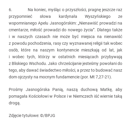
6. Na koniec, myśląc o przyszłości, pragnę jeszcze raz
przypomnieć słowa kardynała Wyszyńskiego ze
wspomnianego Apelu Jasnogórskim: „Nienawiść prowadzi na
cmentarze, miłość prowadzi do nowego życia”. Dlatego także
i w naszych czasach nie może być miejsca na nienawiść
z powodu pochodzenia, rasy czy wyznawanej religii tak wobec
osób, które na naszym kontynencie mieszkają od lat, jak
i wobec tych, którzy w ostatnich miesiącach przybywają
z Bliskiego Wschodu. Jako chrześcijanie jesteśmy powołani do
tego, aby dawać świadectwo miłości, a przez to budować nasz
dom ojczysty na mocnym fundamencie (por. Mt 7,27-21).
Prośmy Jasnogórska Panią, naszą duchową Matkę, aby
pomagała Kościołowi w Polsce i w Niemczech iść wiernie taką
drogą.
Zdjęcie tytułowe: ©/BPJG