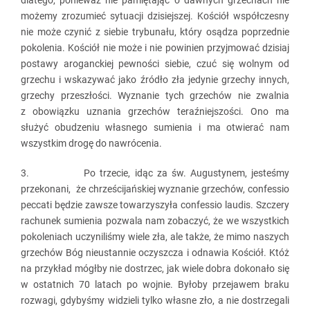
dlatego, ponieważ nie pamiętając o dawnych grzechach nie
możemy zrozumieć sytuacji dzisiejszej. Kościół współczesny
nie może czynić z siebie trybunału, który osądza poprzednie
pokolenia. Kościół nie może i nie powinien przyjmować dzisiaj
postawy aroganckiej pewności siebie, czuć się wolnym od
grzechu i wskazywać jako źródło zła jedynie grzechy innych,
grzechy przeszłości. Wyznanie tych grzechów nie zwalnia
z obowiązku uznania grzechów teraźniejszości. Ono ma
służyć obudzeniu własnego sumienia i ma otwierać nam
wszystkim drogę do nawrócenia.
3. Po trzecie, idąc za św. Augustynem, jesteśmy
przekonani, że chrześcijańskiej wyznanie grzechów, confessio
peccati będzie zawsze towarzyszyła confessio laudis. Szczery
rachunek sumienia pozwala nam zobaczyć, że we wszystkich
pokoleniach uczyniliśmy wiele zła, ale także, że mimo naszych
grzechów Bóg nieustannie oczyszcza i odnawia Kościół. Któż
na przykład mógłby nie dostrzec, jak wiele dobra dokonało się
w ostatnich 70 latach po wojnie. Byłoby przejawem braku
rozwagi, gdybyśmy widzieli tylko własne zło, a nie dostrzegali