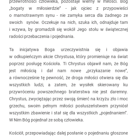
przewrotności człowieka, pozostaje wierny w miłości. Bóg
„bogaty w miłosierdzie” - jak ojciec z przypowieści
o marnotrawnym synu - nie zamyka serca dla żadnego ze
swoich synów. Oczekuje na nich, szuka ich, odnajduje tam
i wzywa, by gromadzili się wokół Jego stołu w świątecznej
radości przebaczenia i pojednania.
Ta inicjatywa Boga urzeczywistnia się i objawia
w odkupieńczym akcie Chrystusa, który promieniuje na świat
poprzez posługę Kościoła. Ti Chrystus objawił nam, że Bóg
jest miłością i dał nam nowe „przykazanie nowe”,
a równocześnie tę pewność, że droga miłości otwiera się dla
wszystkich ludzi, a zatem, że wysiłek skierowany ku
przywróceniu powszechnego braterstwa nie jest daremny.
Chrystus, zwyciężając przez swoją śmierć na krzyżu zło i moc
grzechu, swoim pełnym miłości posłuszeństwem przyniósł
wszystkim zbawienie i stał się dla wszystkich „pojednaniem”.
W Nim Bóg pojednał ze sobą człowieka.
Kościół, przepowiadając dalej posłanie o pojednaniu głoszone