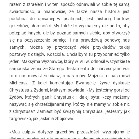
razem z Izraelem i w ten sposób odnawiali w sobie tę samą
świadomość, a mianowicie, że także nasza historia jest
podobna do opisanej w psalmach, jest historią buntów,
grzechów, ułomności. My także to wyznajemy nie po to, aby
potępiać innych, ale by poznać samych siebie, aby otworzyć
się na oczyszczenie pamięci i na prawdziwą odnowę nas
samych. Można by przytoczyć wiele przykładów takiej
postawy z dziejów Kościoła. Chciałbym tu przypomnieć tylko
jeden: Maksyma Wyznawcę, który w VII w. odnosił wszystkie te
samooskarżenia ze Starego Testamentu do chrześcijaństwa:
to o nas mówi Jeremiasz, o nas mówi Mojżesz, o nas mówi
Micheasz. Z kolei komentując Ewangelię, żywe dyskusje
Chrystusa z Żydami, Maksym powiada: «My jesteśmy gorsi od
Żydów, których ganił Chrystus»; i dalej pyta: «czy możemy
nazywać się chrześcijanami my, którzy nie mamy w sobie nic
z Chrystusa? Zamiast być świątynią Chrystusa, jesteśmy jak
targowisko, jak jaskinia zbójców».
«Mea culpa» dotyczy grzechów przeszłości, wyznajemy je