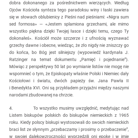
dobra dokonanego za pośrednictwem wierzących. Według
Ojców Kościoła synteza tego paradoksu winy i łaski zawiera
się w słowach oblubienicy z Pieśni nad pieśniami: «Nigra sum
sed formosa» — «Jestem splamiona grzechami, ale mimo
wszystko piękna dzięki Twojej łasce i dzięki temu, czego Ty
dokonałeś». Kościół może szczerze i z ufnością wyznawać
grzechy dawne i obecne, wiedząc, że zło nigdy nie zniszczy go
do końca, bo Bóg jest silniejszy (wypowiedź kardynała J.
Ratzinger na temat dokumentu „Pamięć i pojednanie”).
Mówiąc z perspektywy 50 lat po wymianie listów nie mogę nie
wspomnieć o tym, że Episkopaty właśnie Polski i Niemiec dały
Kościołowi i światu, dwóch papieży św. Jana Pawła II
i Benedykta XVI. Oni są przykładem przyjaźni między naszymi
narodami zbudowanej na chrzcie.
4. To wszystko musimy uwzględnić, medytując nad
Listem biskupów polskich do biskupów niemieckich z 1965
roku. Kiedy polscy biskupi wystosowali do swoich niemieckich
braci list ze słynnym „przebaczamy i prosimy o przebaczenie”,
w swojej dalekowzroczności wyprzedzili oni epokę i w imię