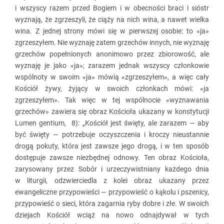
i wszyscy razem przed Bogiem i w obecności braci i sióstr
wyznają, że zgrzeszyli, że ciąży na nich wina, a nawet wielka
wina. Z jednej strony mówi się w pierwszej osobie: to «ja»
zgrzeszyłem. Nie wyznaję zatem grzechów innych, nie wyznaję
grzechów popełnionych anonimowo przez zbiorowość, ale
wyznaję je jako «ja»; zarazem jednak wszyscy członkowie
wspólnoty w swoim «ja» mówią «zgrzeszyłem», a więc cały
Kościół żywy, żyjący w swoich członkach mówi: «ja
zgrzeszyłem». Tak więc w tej wspólnocie «wyznawania
grzechów» zawiera się obraz Kościoła ukazany w konstytucji
Lumen gentium, 8): „Kościół jest święty, ale zarazem — aby
być święty — potrzebuje oczyszczenia i kroczy nieustannie
drogą pokuty, która jest zawsze jego drogą, i w ten sposób
dostępuje zawsze niezbędnej odnowy. Ten obraz Kościoła,
zarysowany przez Sobór i urzeczywistniany każdego dnia
w liturgii, odzwierciedla z kolei obraz ukazany przez
ewangeliczne przypowieści — przypowieść o kąkolu i pszenicy,
przypowieść o sieci, która zagarnia ryby dobre i złe. W swoich
dziejach Kościół wciąż na nowo odnajdywał w tych