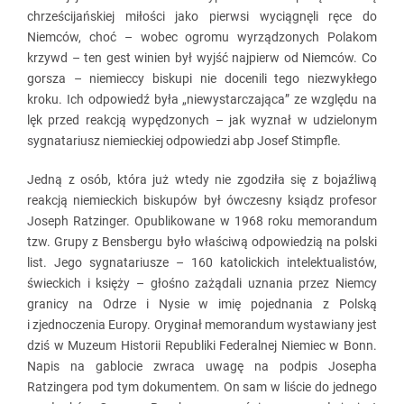
chrześcijańskiej miłości jako pierwsi wyciągnęli ręce do
Niemców, choć – wobec ogromu wyrządzonych Polakom
krzywd – ten gest winien był wyjść najpierw od Niemców. Co
gorsza – niemieccy biskupi nie docenili tego niezwykłego
kroku. Ich odpowiedź była „niewystarczająca” ze względu na
lęk przed reakcją wypędzonych – jak wyznał w udzielonym
sygnatariusz niemieckiej odpowiedzi abp Josef Stimpfle.
Jedną z osób, która już wtedy nie zgodziła się z bojaźliwą
reakcją niemieckich biskupów był ówczesny ksiądz profesor
Joseph Ratzinger. Opublikowane w 1968 roku memorandum
tzw. Grupy z Bensbergu było właściwą odpowiedzią na polski
list. Jego sygnatariusze – 160 katolickich intelektualistów,
świeckich i księży – głośno zażądali uznania przez Niemcy
granicy na Odrze i Nysie w imię pojednania z Polską
i zjednoczenia Europy. Oryginał memorandum wystawiany jest
dziś w Muzeum Historii Republiki Federalnej Niemiec w Bonn.
Napis na gablocie zwraca uwagę na podpis Josepha
Ratzingera pod tym dokumentem. On sam w liście do jednego