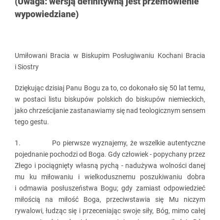
(Uwaga: wersją definitywną jest przemówienie
wypowiedziane)
Umiłowani Bracia w Biskupim Posługiwaniu Kochani Bracia
i Siostry
Dziękując dzisiaj Panu Bogu za to, co dokonało się 50 lat temu,
w postaci listu biskupów polskich do biskupów niemieckich,
jako chrześcijanie zastanawiamy się nad teologicznym sensem
tego gestu.
1. Po pierwsze wyznajemy, że wszelkie autentyczne
pojednanie pochodzi od Boga. Gdy człowiek - popychany przez
Złego i pociągnięty własną pychą - nadużywa wolności danej
mu ku miłowaniu i wielkodusznemu poszukiwaniu dobra
i odmawia posłuszeństwa Bogu; gdy zamiast odpowiedzieć
miłością na miłość Boga, przeciwstawia się Mu niczym
rywalowi, łudząc się i przeceniając swoje siły, Bóg, mimo całej