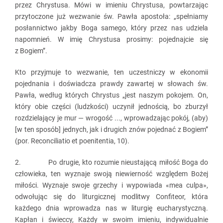
przez Chrystusa. Mówi w imieniu Chrystusa, powtarzając
przytoczone już wezwanie św. Pawła apostoła: „spełniamy
posłannictwo jakby Boga samego, który przez nas udziela
napomnień. W imię Chrystusa prosimy: pojednajcie się
z Bogiem”.
Kto przyjmuje to wezwanie, ten uczestniczy w ekonomii
pojednania i doświadcza prawdy zawartej w słowach św.
Pawła, według których Chrystus „jest naszym pokojem. On,
który obie części (ludzkości) uczynił jednością, bo zburzył
rozdzielający je mur — wrogość ..., wprowadzając pokój, (aby)
[w ten sposób] jednych, jak i drugich znów pojednać z Bogiem”
(por. Reconciliatio et poenitentia, 10).
2. Po drugie, kto rozumie nieustającą miłość Boga do
człowieka, ten wyznaje swoją niewierność względem Bożej
miłości. Wyznaje swoje grzechy i wypowiada «mea culpa»,
odwołując się do liturgicznej modlitwy Confiteor, która
każdego dnia wprowadza nas w liturgię eucharystyczną.
Kapłan i świeccy, Każdy w swoim imieniu, indywidualnie