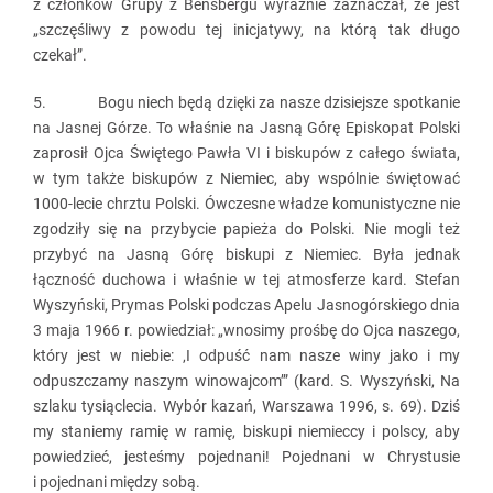
z członków Grupy z Bensbergu wyraźnie zaznaczał, że jest
„szczęśliwy z powodu tej inicjatywy, na którą tak długo
czekał”.
5. Bogu niech będą dzięki za nasze dzisiejsze spotkanie
na Jasnej Górze. To właśnie na Jasną Górę Episkopat Polski
zaprosił Ojca Świętego Pawła VI i biskupów z całego świata,
w tym także biskupów z Niemiec, aby wspólnie świętować
1000-lecie chrztu Polski. Ówczesne władze komunistyczne nie
zgodziły się na przybycie papieża do Polski. Nie mogli też
przybyć na Jasną Górę biskupi z Niemiec. Była jednak
łączność duchowa i właśnie w tej atmosferze kard. Stefan
Wyszyński, Prymas Polski podczas Apelu Jasnogórskiego dnia
3 maja 1966 r. powiedział: „wnosimy prośbę do Ojca naszego,
który jest w niebie: ‚I odpuść nam nasze winy jako i my
odpuszczamy naszym winowajcom’” (kard. S. Wyszyński, Na
szlaku tysiąclecia. Wybór kazań, Warszawa 1996, s. 69). Dziś
my staniemy ramię w ramię, biskupi niemieccy i polscy, aby
powiedzieć, jesteśmy pojednani! Pojednani w Chrystusie
i pojednani między sobą.