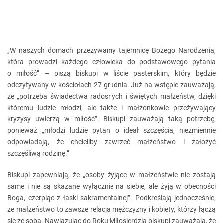
„W naszych domach przeżywamy tajemnicę Bożego Narodzenia,
która prowadzi każdego człowieka do podstawowego pytania
o miłość” – piszą biskupi w liście pasterskim, który będzie
odczytywany w kościołach 27 grudnia. Już na wstępie zauważają,
że „potrzeba świadectwa radosnych i świętych małżeństw, dzięki
któremu ludzie młodzi, ale także i małżonkowie przeżywający
kryzysy uwierzą w miłość”. Biskupi zauważają taką potrzebę,
ponieważ „młodzi ludzie pytani o ideał szczęścia, niezmiennie
odpowiadają, że chcieliby zawrzeć małżeństwo i założyć
szczęśliwą rodzinę.”
Biskupi zapewniają, że „osoby żyjące w małżeństwie nie zostają
same i nie są skazane wyłącznie na siebie, ale żyją w obecności
Boga, czerpiąc z łaski sakramentalnej”. Podkreślają jednocześnie,
że małżeństwo to zawsze relacja mężczyzny i kobiety, którzy łączą
się ze sobą. Nawiązując do Roku Miłosierdzia biskupi zauważają, że