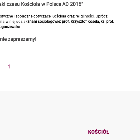
aki czasu Kościoła w Polsce AD 2016”
yczne i społeczne dotyczące Kościoła oraz religijności. Oprócz
mą w niej udział
znani socjologowie:
prof. Krzysztof Koseła, ks. prof.
 Rogaczewska
.
nie zapraszamy!
1
KOŚCIÓŁ