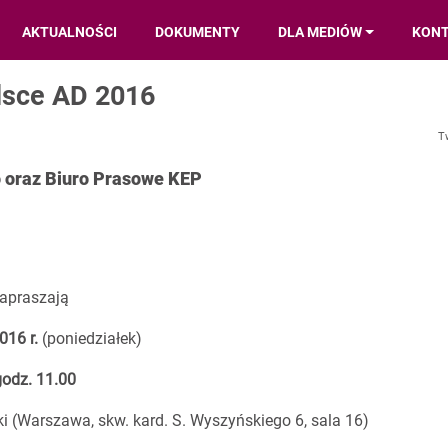
AKTUALNOŚCI
DOKUMENTY
DLA MEDIÓW
KON
lsce AD 2016
T
go oraz Biuro Prasowe KEP
apraszają
2016
r.
(poniedziałek)
godz. 11.00
ki (Warszawa, skw. kard. S. Wyszyńskiego 6, sala 16)