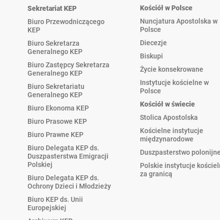
Kościół w Polsce
Sekretariat KEP
Nuncjatura Apostolska w
Biuro Przewodniczącego
Polsce
KEP
Diecezje
Biuro Sekretarza
Generalnego KEP
Biskupi
Biuro Zastępcy Sekretarza
Życie konsekrowane
Generalnego KEP
Instytucje kościelne w
Biuro Sekretariatu
Polsce
Generalnego KEP
Kościół w świecie
Biuro Ekonoma KEP
Stolica Apostolska
Biuro Prasowe KEP
Kościelne instytucje
Biuro Prawne KEP
międzynarodowe
Biuro Delegata KEP ds.
Duszpasterstwo polonijn
Duszpasterstwa Emigracji
Polskiej
Polskie instytucje koście
za granicą
Biuro Delegata KEP ds.
Ochrony Dzieci i Młodzieży
Biuro KEP ds. Unii
Europejskiej