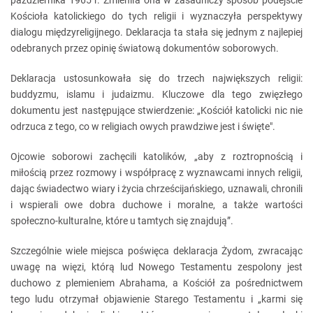
października 1965 r. Zmieniła ona w zasadniczy sposób podejście
Kościoła katolickiego do tych religii i wyznaczyła perspektywy
dialogu międzyreligijnego. Deklaracja ta stała się jednym z najlepiej
odebranych przez opinię światową dokumentów soborowych.
Deklaracja ustosunkowała się do trzech największych religii:
buddyzmu, islamu i judaizmu. Kluczowe dla tego zwięzłego
dokumentu jest następujące stwierdzenie: „Kościół katolicki nic nie
odrzuca z tego, co w religiach owych prawdziwe jest i święte".
Ojcowie soborowi zachęcili katolików, „aby z roztropnością i
miłością przez rozmowy i współpracę z wyznawcami innych religii,
dając świadectwo wiary i życia chrześcijańskiego, uznawali, chronili
i wspierali owe dobra duchowe i moralne, a także wartości
społeczno-kulturalne, które u tamtych się znajdują”.
Szczególnie wiele miejsca poświęca deklaracja Żydom, zwracając
uwagę na więzi, którą lud Nowego Testamentu zespolony jest
duchowo z plemieniem Abrahama, a Kościół za pośrednictwem
tego ludu otrzymał objawienie Starego Testamentu i „karmi się