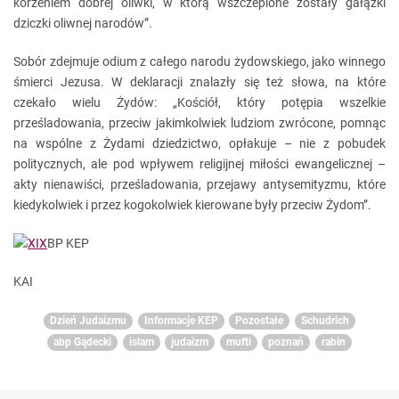
korzeniem dobrej oliwki, w którą wszczepione zostały gałązki
dziczki oliwnej narodów”.
Sobór zdejmuje odium z całego narodu żydowskiego, jako winnego
śmierci Jezusa. W deklaracji znalazły się też słowa, na które
czekało wielu Żydów: „Kościół, który potępia wszelkie
prześladowania, przeciw jakimkolwiek ludziom zwrócone, pomnąc
na wspólne z Żydami dziedzictwo, opłakuje – nie z pobudek
politycznych, ale pod wpływem religijnej miłości ewangelicznej –
akty nienawiści, prześladowania, przejawy antysemityzmu, które
kiedykolwiek i przez kogokolwiek kierowane były przeciw Żydom”.
BP KEP
KAI
Dzień Judaizmu
Informacje KEP
Pozostałe
Schudrich
abp Gądecki
islam
judaizm
mufti
poznań
rabin